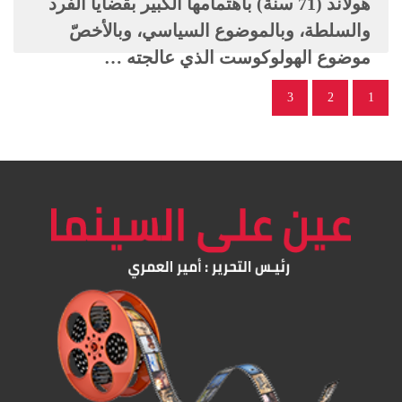
هولاند (71 سنة) باهتمامها الكبير بقضايا الفرد
والسلطة، وبالموضوع السياسي، وبالأخصّ
موضوع الهولوكوست الذي عالجته …
3
2
1