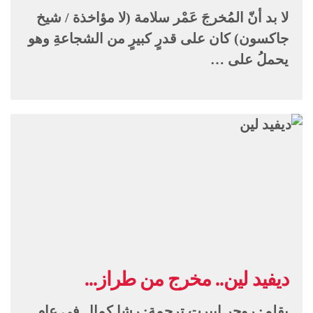
لا بد أنّ المُخرجَ عَمْر سلامة (لا مؤاخذة / شيخ
جاكسون) كان على قدرٍ كبيرٍ من الشجاعةِ وهو
يحملُ على …
ديفيد لين.. مخرج من طراز...
بقلم: روجر إيبرت ترجمة: رشا كمال في عام