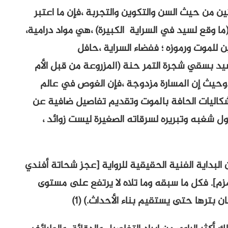
ن من حيث السن والتكوين والتجربة ،فإن ما اعتبر
ا وقع لسيد في السراية الكبيرة) ،هي مواد درامية،
 للموت ورموزه ؛ ففضاء السراية ،حافل
سيد بسقي شجرة التمر حنة (المزروعة من قبل الأم
وحيث إن المسارة مزدوجة ،فإن الغوص في عالم
إشكاليات الحافة بالموت وتقديم تفاصيل ضافية عن
ل شغبه وتبريره لسرقاته الصغيرة ليست زوائد ،
البداية الفنية الحقيقية للرواية [عجز شحاتة أفندي
]. فكل ما سبقه وما تلاه لا يرتفع على مستوى
ن بترها حتى يستقيم بناء الأحداث.) (1)