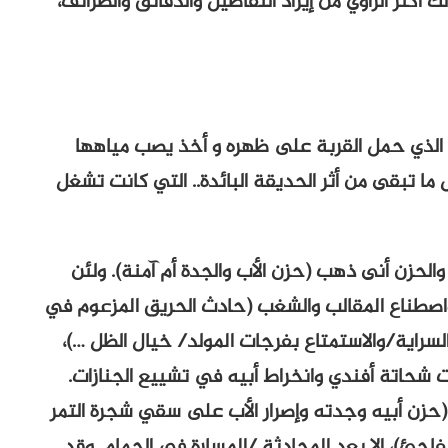
 أكثر الراوي من إيراد التفاصيل والدقائق والطرائف،
” الذي حمل القربة على ظهره و أخذ يصب مياهها
ما تبقى من أثر الحديقة البائدة.. التي كانت تشغل
لحزن أنى ذهب (حزن الأب والجدة أم آمنة). ولئن
صطناع المقالب والشغب (حادث الحريق المزعوم في
راية/والاستمتاع بفرجات المولد/ خيال الظل …)،
شحاتة أفندي وانخراط أبيه في تشييع الجنازات.
زن أبيه وجدته وإصرار الأب على سقي شجرة التمر
اجئ)، إلا بعد المحادثة /المسارة في الحمام. وقد