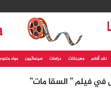
نقد أفلام
مهرجانات
دراسات
سينمائيون
مواد متنوع
 في فيلم ” السقا مات”