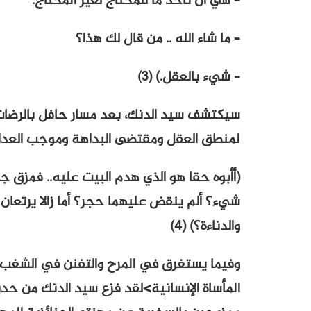
– هي أن تأخذ ما للمحتاج لغير المحتاج.
– ما شاء الله .. من قال لك هذا؟
– شيء بالعقل.) (3)
سيكتشف سيد الدنك، بعد مسار حافل بالرضات وا
لمنطق العقل ومقتضى البداهة وموجب العدال
(أأبوه حقا هو الذي هدم البيت عليه.. فمزق ج
شيء؟ ألم ينقض عليهما حجر؟ أما زالا يرتعا
والدناءة؟) (4)
وفيما يستغرق في المرح والتفنن في الشغب 
المأساة الإنسانية>لقد فزع سيد الدنك من ح