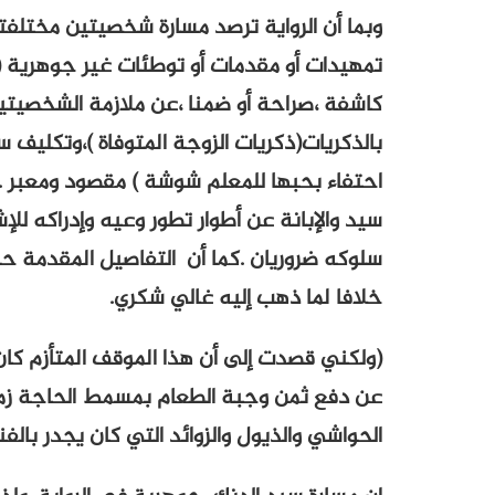
وبما أن الرواية ترصد مسارة شخصيتين مختلفتي
تمهيدات أو مقدمات أو توطئات غير جوهرية (م
كاشفة ،صراحة أو ضمنا ،عن ملازمة الشخصيتين
بالذكريات(ذكريات الزوجة المتوفاة )،وتكليف 
احتفاء بحبها للمعلم شوشة ) مقصود ومعبر .
سيد والإبانة عن أطوار تطور وعيه وإدراكه لل
سلوكه ضروريان .كما أن التفاصيل المقدمة حو
خلافا لما ذهب إليه غالي شكري.
(ولكني قصدت إلى أن هذا الموقف المتأزم كان 
عن دفع ثمن وجبة الطعام بمسمط الحاجة زمزم
الحواشي والذيول والزوائد التي كان يجدر بالفنا