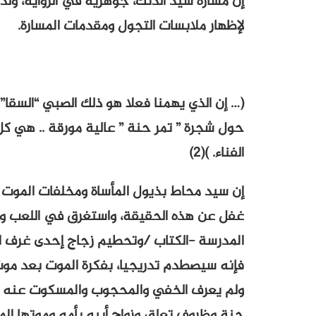
إن مسارة سيد الدنك، جوهرية في الرواية، ولذلك
لإظهار ملابسات التجول ومقدمات المسارة.
(… إن الذي يهمنا فعلا هو ذلك الصبي “السقا
حول شجرة ” تمر حنة ” عالية مورقة .. هي كل 
الفناء. )(2)
إن سيد محاط بذيول المأساة ومخلفات الموت وا
غفل عن هذه الحقيقة، واستغرق في اللعب وا
المدرسة -الكتاب /وتحطيم زجاج إحدى غرف الس
فإنه سيصطدم تدريجيا، بفكرة الموت بعد موت 
ولم يعرف الخفي والمحجوب والمسكوت عنه (ح
حنة وظروف تعلق وزواج أبيه بأمه وموتها المف