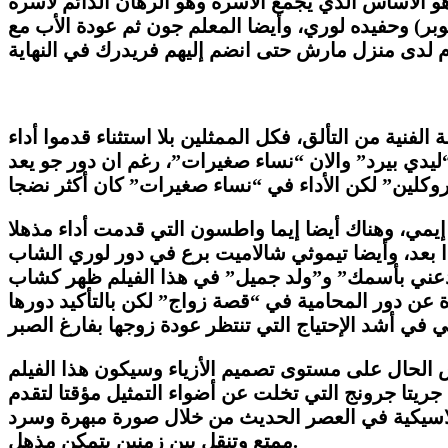
و الأساس الذي يجمع الأسرة وهو الرهان الدائم لأسرة
ر) وحفيده لوري، وأيضا المعلم جون ثم عودة الأب مع
 الفنية من التألق، فكل الممثلين بلا استثناء قدموا أداء
“ليدي بيرد” والان “نساء صغيرات”، رغم ان دور جو يعد
إيمي، وهناك أيضا إيما واطسون التي قدمت أداء مذهلا
ا بعد، وأيضا تيموثي شالاميت برع في دور لوري الشاب
دعني بأسمك” و”ولد جميل” في هذا الفيلم ظهر كشاب
ة عن دور المحامية في “قصة زواج” لكن بالتأكيد دورها
في أشد الإحتياج التي تنتظر عودة زوجها بفارغ الصبر
 الحال على مستوى تصميم الأزياء وسيكون هذا الفيلم
ريتا جرونج التي تخلت عن أضواء التمثيل مؤقتا لتقدم
لكلاسيكية في العصر الحديث من خلال صورة مبهرة وسرد
ممتع وتنقل بين زمنين بتمكن مذهل.