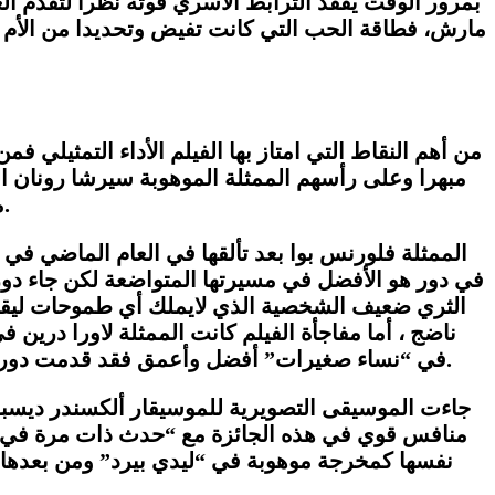
بمرور الوقت يفقد الترابط الأسري قوته نظرا لتقدم ال
مارش، فطاقة الحب التي كانت تفيض وتحديدا من الأم أ
من أهم النقاط التي امتاز بها الفيلم الأداء التمثيلي فم
مبهرا وعلى رأسهم الممثلة الموهوبة سيرشا رونان ال
مزيجا من شخصيتي كريستين “ليدي بيرد” وأليس في “بروكلين” لكن الأداء في “نساء صغيرات” كان أكثر نضجا.
الممثلة فلورنس بوا بعد تألقها في العام الماضي في
في دور هو الأفضل في مسيرتها المتواضعة لكن جاء دور 
الثري ضعيف الشخصية الذي لايملك أي طموحات ليقد
ناضج ، أما مفاجأة الفيلم كانت الممثلة لاورا دري
.
في “نساء صغيرات” أفضل وأعمق فقد قدمت دور الام 
جاءت الموسيقى التصويرية للموسيقار ألكسندر ديسبل
منافس قوي في هذه الجائزة مع “حدث ذات مرة في هولي
نفسها كمخرجة موهوبة في “ليدي بيرد” ومن بعدها ا