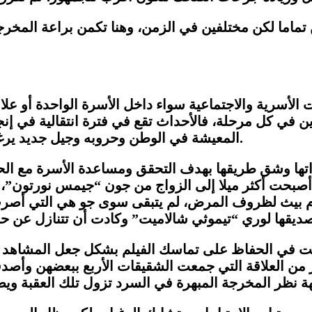
ماما لكن مختلفين في الزمن، وهنا تكمن براعة المخرجة 
ت الأسرية والاجتماعية سواء داخل الأسرة الواحدة أو ع
اين في كل مرحلة، فالأحداث تقع في فترة انتقالية في إن
المعيشة في الوطن وحروبه وجيل جديد يرغب في التمرد وإثبات نفسه وفرض موهبته على الجميع.
ت ذاتها وشق طريقها بهدف التحقق ومساعدة الأسرة مع ا
بحت أكثر ميلا إلى الزواج من جون “جيمس نورتون”، وإي
م بيث لظروف المرض، لم يتبقى سوى جو هي التي أصرت 
ديقها لوري “تيموثي شالاميت” وكادت أن تتنازل عن حبه
نجحت في الحفاظ على تماسك الفيلم بشكل جعل المشاهد 
ر من العلاقة التي جمعت الشقيقات الأربع ببعضهن وأصدقا
 نظر المخرجة المبهرة في السرد تزول تلك العقبة ويصبح