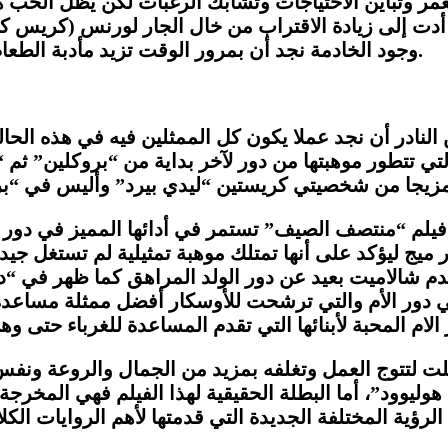
عمر وتباين الاحتياجات وتشابك الرغبات لكن يظل الحب ه
دت إلى زيادة الاقتراب من خال الجار لورنس (كريس كوب
وجود الخادمة نجد أن بمرور الوقت تزيد مأدبة الطعام لدى منزل مارش حتى انضم إليهم فريدرك في النهاية.
ن النادر أن نجد عملا يكون كل الممثلين فيه في هذه الحالة
تي تتطور موهبتها من دور لآخر بداية من “بروكلين” ثم 
 فيلم “منتصف الصيف” تستمر في أدائها المميز في دور 
ميج ليؤكد على أنها تمتلك موهبة تمثيلية لم تستغل جيد
م شالاميت بعيد عن دور الولد المراهق كما ظهر في “
ن في دور الأم والتي ترشحت للأوسكار أفضل ممثلة مساعد
المحبة لأبنائها التي تقدم المساعدة للغرباء حتى وهي 
ت لتتوج العمل وتغلفه بمزيد من الجمال والروعة ونفس
وود”، أما البطلة الحقيقية لهذا الفيلم فهي المخرجة ج
لرؤية المختلفة الجديدة التي قدمتها لأهم الروايات ا