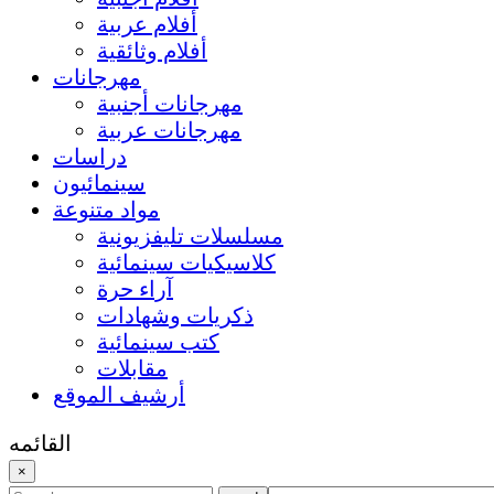
أفلام عربية
أفلام وثائقية
مهرجانات
مهرجانات أجنبية
مهرجانات عربية
دراسات
سينمائيون
مواد متنوعة
مسلسلات تليفزيونية
كلاسيكيات سينمائية
آراء حرة
ذكريات وشهادات
كتب سينمائية
مقابلات
أرشيف الموقع
القائمه
×