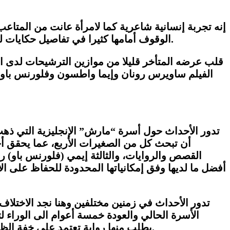
إنه تجربة إنسانية شاعرية كما لامرأة عانت من المتاعب
الوقوف أمامها كثيرا في تفاصيل حكايات ليست جديدة عن النساء لكن السيناريو والحبكة وطريقة السرد جعلت منه فيلما واحدا من أفضل أفلام عام 2019.
قلب عرضه المتأخر قليلا من موازين الترشيحات لدى ال
الفيلم ساويرس رونان وإيما واطسون وفلورنس باو، و
تدور الأحداث حول أسرة “مارش” الإنجليزية التي ذهب 
أن تبحث كل من الصغيرات الأربع، عما يحقق أح
القصص والروايات، والثالثة إيمي (فلورنس ب
او
) ر
أفضل ما لديها وفق إمكانياتها المحدودة للحفاظ على الأ
تدور الأحداث في زمنين مختلفين وهنا نجد الاختل
الأسرة الحالي والعودة خمسة أعوام الى الوراء لت
يطلب منها رواية تعتمد على خفة الظل وزيادة جرعات الضحك لتكون أقرب للجمهور، ثم تقرر جو العودة للوطن بعد معرفتها بمرض شقيقتها الصغرى.