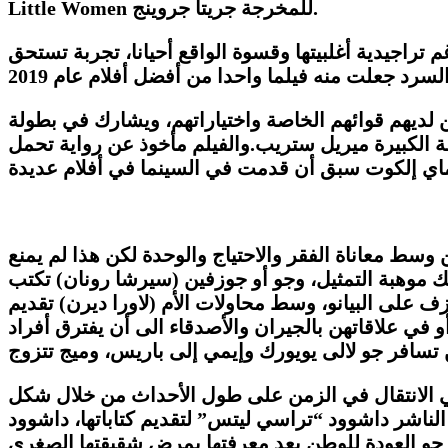
Little Women للمخرجة جريتا جروينج.
تراجيدية أغلبيتها وقسوة الواقع أحيانا، تجربة تستحق
لديهم قوائهم الخاصة واختياراتهم، ويشارك في بطولة
ة الكبيرة ميريل ستريب.والفيلم مأخوذ عن رواية تحمل
ا ماي إلكوت سبق أن قدمت في السينما في أفلام عديدة
سط معاناة الفقر والاحتياج والوحدة لكن هذا لم يمنع
ك موهبة التمثيل، وجو أو جوزفين (سيرشا رونان) تكتب
ف على البيانو، وسط محاولات الأم (لاورا ديرن) تقديم
و في علاقاتهن بالجيران والأصدقاء الى أن يفترق أفراد
تسافر جو لالى يويورك وإيمي إلى باريس، وميج تتزوج
في الانتقال في الزمن على طول الأحداث من خلال شكل
 الناشر داشوود “تراسي ليتس” لتقديم كتاباتها، داشوود