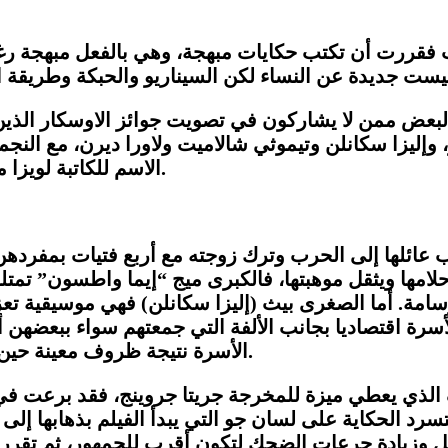
 فقررت أن تكتب حكايات مبهجة، وهي بالفعل مبهجة رغم 
بعض ممن لا يشاركون في تصويت جوائز الاوسكار الذين 
إليزا سكانلن وتيموثي شالاميت ولاورا ديرن، مع النجم
.
الاسم للكاتبة لويز
عائلها إلى الحرب وترك زوجته مع أربع فتيات بمفردهن و
لامها ويثقل موهبتها، فالكبرى ميج “إيما واطسون” تمتل
سامة. أما الصغرى بيث (إليزا سكانلن) فهي موسيقية تعز
سرة اقتصاديا بجانب الألفة التي جمعتهم سواء ببعضهن أ
.
الأسرة نتيجة ظروف معينة حين 
اف الذي يعطي ميزة للمخرجة جريتا جروينج، فقد برعت 
سرد الحكاية على لسان جو التي يبدأ الفيلم بذهابها إلى