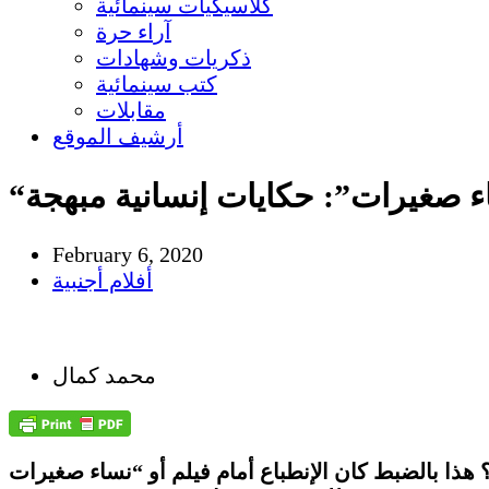
كلاسيكيات سينمائية
آراء حرة
ذكريات وشهادات
كتب سينمائية
مقابلات
أرشيف الموقع
ء صغيرات”: حكايات إنسانية مبهجة
February 6, 2020
أفلام أجنبية
محمد كمال
هذا بالضبط كان الإنطباع أمام فيلم أو “نساء صغيرات”