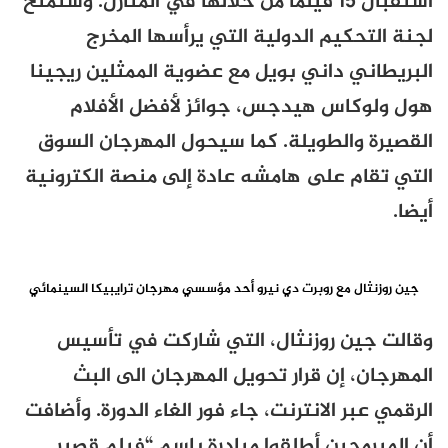
استقبال 15 فيلما من خلالها في المنازل. وستمنح
لجنة التحكيم الدولية التي يرأسها المخرج
البريطاني داني بويل مع عضوية الممثلين ريجينا
هول ولوكاس هيدجس، جوائز لأفضل الأفلام
القصيرة والطويلة. كما سيحول المهرجان السوق
التي تقام على هامشه عادة إلى منصة الكترونية
أيضا.
جين روزنثال مع روبرت دي نيرو أحد مؤسسي مهرجان ترايبيكا السينمائي
وقالت جين روزنثال، التي شاركت في تأسيس
المهرجان، إن قرار تحويل المهرجان الى البث
الرقمي عبر الانترنت، جاء فور الغاء الدورة. وأضافت
أن المبرمجين أطلقوا مبادرة باسم “فيلم قصير