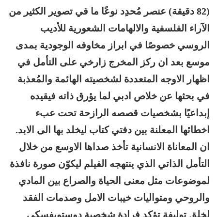
(82 دقيقة) عنصر مُحدِد نوعًا ما في تصوير الكثير من
الآراء الفلسفية والالهامات الشعورية للأديب
الروسي خصوصًا في ابراز مخاوفه الوجودية بمدى
موسع بعد ان ركز المخرج زارخي على التأمل في
اظهار الاوجه المتعددة لشخصيته الهائمة والمُعذبة
في بحثها عن خلاص ادبي لما يؤرق ذاته فيقيده
إبداعيًا بشخصيات قصصه الرازحة تحت عبء
اخطائها المعلنة بين دفتي كتاب ليخلد بها الى الابد.
ان المعاناة الانسانية تأخذ صداها الاوسع من خلال
التأمل الذاتي الذي ينتهجه الفيلم ليكوّن صورة نافذة
لموضوعات مثل معنى الحياة والصراع بين المادي
والروحي ومتواليات خيبات الامل وصدمات الفقد
لخلق توليفة تؤكد فرادة شخصية دوستويفسكي