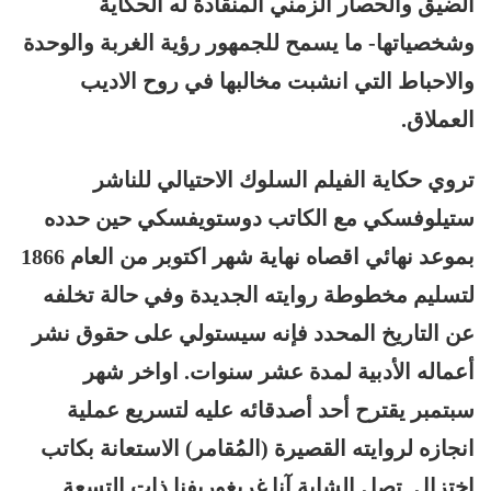
الضيق والحصار الزمني المنقادة له الحكاية
وشخصياتها- ما يسمح للجمهور رؤية الغربة والوحدة
والاحباط التي انشبت مخالبها في روح الاديب
العملاق.
تروي حكاية الفيلم السلوك الاحتيالي للناشر
ستيلوفسكي
مع الكاتب دوستويفسكي حين حدده
بموعد نهائي اقصاه نهاية شهر اكتوبر من العام 1866
لتسليم مخطوطة روايته الجديدة وفي حالة تخلفه
عن التاريخ المحدد فإنه سيستولي على حقوق نشر
أعماله الأدبية لمدة عشر سنوات. اواخر شهر
سبتمبر يقترح أحد أصدقائه عليه لتسريع عملية
انجازه لروايته القصيرة (المُقامر) الاستعانة بكاتب
اختزال. تصل الشابة آنا غريغوريفنا ذات التسعة