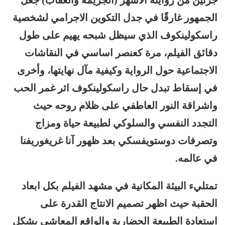
جزئين من روايته الاشهر (الجريمة والعقاب) جعل
الجمهور غارقًا في جدل التكوين الاجرامي لشخصية
راسكولينكوف الذي سيظل شبحه يهيم على طول
دقائق الفيلم، مرة كعنصر اساسي في النقاشات
الاجتماعية حول الرواية وكيفية مآل نهايتها، وأخرى
في إسقاط تبدل حال راسكولينكوف اثر غمر الحب
واشراقة النور العاطفي على ظلام روحه حيث
التجدد النفسي والسلوكي لطبيعة حياة ومزاج
وتصرفات دوستويفسكي بعد ظهور آنا غريغوريفنا
في عالمه.
تمتليء البيئة المكانية في مشهد الفيلم بكل ابعاد
الحقبة حيث اظهر تصميم الانتاج القدرة على
استعادة الطبيعة الحضارية والواقع المعاشي بشكل