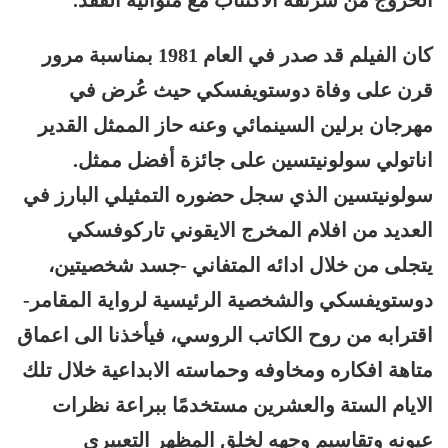
الخروج من شرنقة الاكتئاب مع متوالية الفقد.
كان الفيلم قد صدر في العام 1981 بمناسبة مرور
قرن على وفاة دوستويفسكي حيث عُرض في
مهرجان برلين السينمائي وعنه حاز الممثل القدير
اناتولي سولونيتسين على جائزة أفضل ممثل.
سولونيتسين الذي سجل حضوره التمثيلي البارز في
العديد من افلام المخرج الايقوني تاركوفسكي
يتجلى من خلال ادائه المتفاني -جسد شخصيتين،
دوستويفسكي والشخصية الرئيسية لرواية المقامر-
اقترابه من روح الكاتب الروسي، فيأخذنا الى اعماق
متاهة افكاره ومخاوفه وحماسته الابداعية خلال تلك
الايام الستة والعشرين مستخدمًا ببراعة نظرات
عيونه وتقاسيم وجهه لخلق المظهر التعبيري