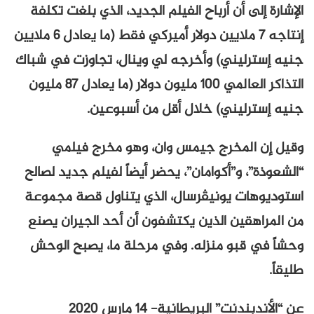
الإشارة إلى أن أرباح الفيلم الجديد، الذي بلغت تكلفة
إنتاجه 7 ملايين دولار أميركي فقط (ما يعادل 6 ملايين
جنيه إسترليني) وأخرجه لي وينال، تجاوزت في شباك
التذاكر العالمي 100 مليون دولار (ما يعادل 87 مليون
جنيه إسترليني) خلال أقل من أسبوعين.
وقيل إن المخرج جيمس وان، وهو مخرج فيلمي
“الشعوذة”، و”أكوامان”، يحضر أيضاً لفيلم جديد لصالح
استوديوهات يونيڤرسال، الذي يتناول قصة مجموعة
من المراهقين الذين يكتشفون أن أحد الجيران يصنع
وحشاً في قبو منزله. وفي مرحلة ما، يصبح الوحش
طليقاً.
عن “الأندبندنت” البريطانية- 14 مارس 2020