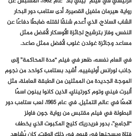
الرئيسي في فيلم “بيلي باد” عام ١٩٦٢، المقتبس عن
رواية هيرمان ملفيل القصيرة. أدى ستامب دور البحار
الشاب الساذج، الذي أُعدم شنقًا لقتله ضابطًا دفاعًا عن
النفس، وفاز بترشيح لجائزة الأوسكار لأفضل ممثل
مساعد وجائزة غولدن غلوب لأفضل ممثل صاعد.
في العام نفسه، ظهر في فيلم “مدة المحاكمة” إلى
جانب لورانس أوليفييه. أُشيد بستامب كواحد من نجوم
الموجة الجديدة من الممثلين من الطبقة العاملة، مثل
ألبرت فيني وتوم كورتيناي، الذين كانوا يبنون اسمًا
لامعًا في عالم التمثيل. في عام ١٩٦٥، لعب ستامب دور
البطولة في فيلم مقتبس من رواية جون فاولز
“الجامع”، بدور فريدريك كليج المكبوت الذي يخطف
فتاة ويسجنها في قبوه. في ذلك الوقت، كان يُشاهد