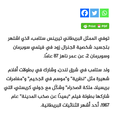
توفي الممثل البريطاني تيرينس ستامب، الذي اشتهر
بتجسيد شخصية الجنرال زود في فيلمي سوبرمان
وسوبرمان 2، عن عمر ناهز 87 عامًا.
ولد ستامب في شرق لندن، وشارك في بطولات أفلام
شهيرة مثل “نظرية” و”موسم في الجحيم” و”مغامرات
بريسيلا، ملكة الصحراء” وشكّل مع جولي كريستي، التي
شاركها بطولة فيلم “بعيدًا عن صخب المدينة” عام
1967، أحد أشهر الثنائيات البريطانية.