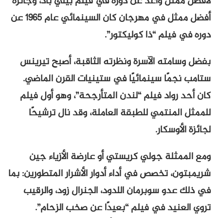
لأفضل ممثل واعد عن دوره في فيلم بيلي باد، وجائزة
أفضل ممثل في مهرجان كان السينمائي عام 1965 عن
دوره في فيلم “ذا كوليكتور”.
بفضل وسامته الآسرة ونظرته الثاقبة، أصبح تيرينس
ستامب نجمًا سينمائيًا في ستينيات القرن الماضي.
كان أحد رواد فيلم “لندن المتأرجحة”، وهو أول فيلم
للممثل المنتمي للطبقة العاملة، وقد نال ترشيحًا
لجائزة الأوسكار.
ومع الممثلة جولي كريستي أو عارضة الأزياء جين
شريمبتون، تخصص في أداء أدوار الأشرار المتطورين: بما
في ذلك عدو سوبرمان اللدود، الجنرال زود، والرقيب
تروي العنيد في فيلم “بعيدًا عن صخب الزحام”.