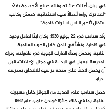
في بيان، أعلنت عائلته وفاته صباح الأحد، مضيفةً:
“لقد ترك وراءه أعمالاً فنية استثنائية، كممثل وكاتب،
ستظل تُلهم الناس لسنوات قادمة”.
وُلد ستامب في 22 يوليو 1938، وكان ابنًا لعامل وقود
في قاطرة، ونشأ في لندن خلال الحرب العالمية
الثانية، وتحمّل وطأة الغارات الجوية في طفولته، وترك
المدرسة ليعمل في البداية في مجال الإعلانات، قبل
أن يحصل لاحقًا على منحة دراسية للالتحاق بمدرسة
الدراما.
حصل ستامب على العديد من الجوائز خلال مسيرته
الفنية، بما في ذلك جائزة غولدن غلوب عام 1962