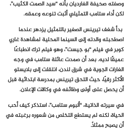
وصفته صحيفة الغارديان بأنه “سيد الصمت الكئيب”،
لكن أداء ستامب التمثيلي أثبت تنوعه وعمقه.
بدأ شغف تيرينس الصغير بالتمثيل يزدهر عندما
اصطحبته والدته إلى السينما المحلية لمشاهدة غاري
كوبر في فيلم “بو جيست”، وهو فيلم ترك انطباعًا
عميقًا لديه. بعد أن صمدت عائلة ستامب في وجه
الغارات الجوية في شرق لندن، انتقلت إلى بلايستو
الأكثر رقيًا، حيث التحق تيرينس بمدرسة ابتدائية قبل
أن يحصل على أولى وظائفه في وكالات الإعلان.
في سيرته الذاتية، “ألبوم ستامب”، استذكر كيف أحب
الحياة، لكنه لم يستطع التخلص من شعوره برغبته في
أن يصبح ممثلًا.