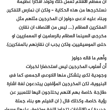
ان معظم الافلام تعمل ذلك وتولد افكارا عظيمة
نستخرجها من هذه الحكاية – ولكن ان نمارس التفكير.
وبناء عليه ادعى دولوز ان المخرجين مثلهم مثل
المفكرين العظام (…. ليس من الانصاف ان نقارن
مخرجى السينما العظام بالرسامين او المعماريين او
حتى الموسيقيين، ولكن يجب ان نقارنهم بالمفكرين).
وأهم ما قاله دولوز
أن أسلوب المخرجين ليس استحضارا لخبرات
وجودية لكى يتشكل منها اللاوعى الجمعى كما فى
البنيوية، لكن المخرجين المؤلفين يبتدعون لغة اشارة
طازجة خاصة بهم لانهم يحتاجون اليها للتعبير عن
رؤية خاصة، وكذلك قال ( ان الفيلم هو بناء جملة
جديدة ) و (الاشارات تتجاوز اللغة ووتفوق عليها) وسواء