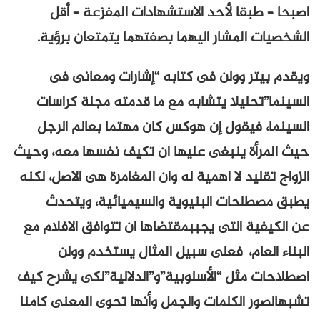
اصبحا – طبقا لأحد الاستشهادات المفزعة – أقل
الشخصيات المشار اليهما بصفتهما يتمتعان برؤية.
ويقدم بيتر وولن فى كتابه “إشارات ومعانى فى
السينما”تحليلا يتشابه مع ما قدمته مجلة كراسات
السينما، فيقول إن هوكس كان مهتما بعالم الرجل
حيث المرأة ينبغى عليها ان تكيف نفسها معه، وحيث
الزواج تقليد لا اهمية له وان المغامرة هى الاصل، لكنه
يطبق مصطلحات البنيوية والسيميائية، ويتحدث
عن الكيفية التى يجببمقتضاها ان تتوافق الافلام مع
البناء العام، فعلى سبيل المثال يستخدم وولن
اصطلاحات مثل “الأسلوبية”و”الدلالية”لكى يشرح كيف
تشبهالصور الكلمات والجمل وأنها تحوى المعنى كامنا