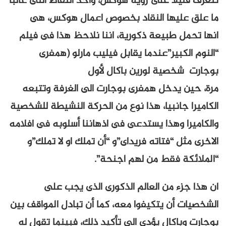
نتعرف قليلا على رؤية هوكس، واحد النقاط التى غالبا
ما علق عليها النقاد بخصوص اعمال هوكس، هى
انها تحمل طبيعة ذكورية، اننا نلاحظ هذا فى فيلم
“النوم الكبير”عندما يقابل فيليب مارلو (همفرى
بوجارت شخصية لورين باكال لأول
مرة، حين يدخل همفرى بوجارت الى الغرفة وتتبعه
الكاميرا جانبيا، هذا نوع من الحركة النشيطة للشخصية
والكاميرا وهذا يستدعى فى اذهاننا أسلوبه فى افلامه
الاخرى مثل “فتاته فريداى”و “أن تملك او لا تملك”و
“الملائكة فقط من لهم اجنحة”.
ان هذا جزء من العالم الذكورى الذى يجب على
الشخصيات أن يتكيفوا معه، كما أن تبادل المواقف بين
بوجارت وباكال يؤدى الى تأكيد ذلك، فبينما تقول له