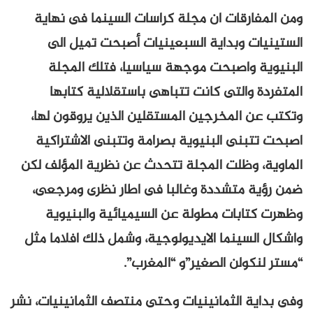
ومن المفارقات ان مجلة كراسات السينما فى نهاية
الستينيات وبداية السبعينيات أصبحت تميل الى
البنيوية واصبحت موجهة سياسيا، فتلك المجلة
المتفردة والتى كانت تتباهى باستقلالية كتابها
وتكتب عن المخرجين المستقلين الذين يروقون لها،
اصبحت تتبنى البنيوية بصرامة وتتبنى الاشتراكية
الماوية، وظلت المجلة تتحدث عن نظرية المؤلف لكن
ضمن رؤية متشددة وغالبا فى اطار نظرى ومرجعى،
وظهرت كتابات مطولة عن السيميائية والبنيوية
واشكال السينما الايديولوجية، وشمل ذلك افلاما مثل
“مستر لنكولن الصغير”و “المغرب”.
وفى بداية الثمانينيات وحتى منتصف الثمانينيات، نشر