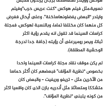
هوكس وويلدر صنعاأفلاما برجال يرتدون ملابس
نسوية،مثل فيلم هوكس “كنت عريس حرب”وفيلم
وايلدر “البعض يفضلونهاساخنة”. وعلى أيحال فغرض
كل منهما كان مختلفا تماما، وبالنسبة لهوكس، فمجلة
كراسات السينما قد تقول انه يقدم رؤية اكثر
ثباتا، ويصر روميرعلى أن رؤيته (جافة جدا لدرجة
الوحشية المطلقة).
لم يكن موقف نقاد مجلة كراسات السينما واحدا
بخصوص “نظرية المؤلف” فبعضهم كان أكثر حماسا
من الآخرين مثل – تريفو وريفيت – والبعض كان
متشككا ومتسائلا مثل أندريه بازن الذى كان واقعيا اكثر
من كونه يتبنى “نظرية المؤلف”.