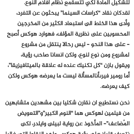
لتشكيل المادة لكي تتسقمع نظام افلام النوع.
لقدكان نقاد “كراسات السينما” يبحثون عن التفرد،
وأدى هذا الخلط الى استبعاد الكثير من المخرجين
المحسوبين على نظرية المؤلف، فهوارد هوكس أصبح
– على هذا النحو – ليس رحالا ينتقل من مشروع
لمشروع ومن نوع لنوع، ولكن انسانا صاحب رؤية،
ويقول بازن “كل تكنيك عنده له علاقة بالميتافيزيقا”،
أما رومير فيرىأنالمسألة ليست ما يعرضه هوكس ولكن
كيف يعرضه.
نحن نستطيع ان نقارن شكليا بين مشهدين متشابهين
من فيلمين لهوكس هما “النوم الكبير”و”التعويض
المُضاعف”– المأخوذ عن رواية لبيلى وايلدر، لكى