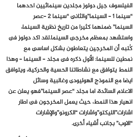
الفيلسوف جيل دولوز مجلدين سينمائيين احدهما
“سينما 1 – السينما”والثانى “سينما 2 –عصر
السينما” ضمنهما كثيرا من تاريخ نظرية السينما،
واستشهد بمعظم مخرجى السينما.لقد اكد دولوز فى
كُتبه أن المخرجين يتعاطون بشكل اساسى مع
نمطين للسينما: الأول ذكره فى مجلد – السينما – وهذا
النمط يتوافق مع نشاطاتنا الحسية والحركية، ويتوافق
ايضا مع النموذج الهوليودى وغالبية وسائل
الاعلام السائدة، اما مجلد “عصر السينما”فهو يعلن عن
انهيار هذا النمط، حيث يعمل المخرجون فى اطار
اشارات”الليكتو”واشارات “الكرونو”والإشارات
“الاوب” بجانب أشياء أخرى.