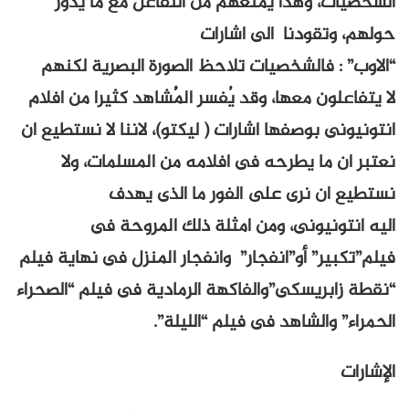
الشخصيات، وهذا يمنعهم من التفاعل مع ما يدور
حولهم، وتقودنا الى اشارات
“الاوب” : فالشخصيات تلاحظ الصورة البصرية لكنهم
لا يتفاعلون معها، وقد يُفسر الُمُشاهد كثيرا من افلام
انتونيونى بوصفها اشارات ( ليكتو)، لاننا لا نستطيع ان
نعتبر ان ما يطرحه فى افلامه من المسلمات، ولا
نستطيع ان نرى على الفور ما الذى يهدف
اليه انتونيونى، ومن امثلة ذلك المروحة فى
فيلم”تكبير” أو”انفجار” وانفجار المنزل فى نهاية فيلم
“نقطة زابريسكى”والفاكهة الرمادية فى فيلم “الصحراء
الحمراء” والشاهد فى فيلم “الليلة”.
الإشارات