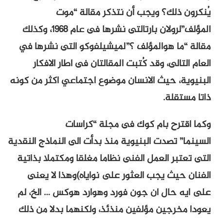
يُنكرون ذلك؟ ويجب أن نتذكر مقالة “موت
المؤلف”لرولان بارتالتى نشرها فى عام 1968، وكذلك
مقالة “ما هوالمؤلف ؟”لميشيلفوكو التى نشرها في
العام التالى، وقد كُتبت المقالتان فى اطار الافكار
البنيوية، حيث الانسان موضوع اجتماعي اكثر من كونه
ذاتا مستقلة.
وكما اقترح بام كوك فى مجلة “كراسات
السينما” تصدت البنيوية منذ بدأت الى النماذج النقدية
التى تعتبر العمل الفنى نظاما مغلقا ومكتملا بذاتية
الفنان حيث يجب العثور على نواياه)وهذا لا يعنى
على ايه حال ان جون فورد وهوارد هوكس … الخ، لم
يعودا مخرجين مؤلفين منذئذ، ولكنهما بدلا من ذلك