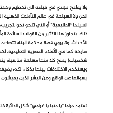
ولا يطمح مجدي في فيلمه الى تحطيم وحدتي ا
الحر، ولا السباحة في عالم التأملات الذهنية 
السينما “الطليعية” أو التي تنحو نحوالتجريب
ذلك، يتجاوز هنا الكثير من القوالب السائدة ال
للأحداث، ولا يروي قصة محكمة البناء تتصاعد 
صارخة كما في الأفلام المصرية التقليدية. 
شخصيات) يمنح كلا منها مساحة مناسبة، ينس
ويستخدم الاختلافات بينها بذكاء، لكي يضيف شي
يسوقها عن الواقع وعن البشر الذين يعيشون ه
تعتمد دراما “يا دنيا يا غرامي” شكل الدائرة ذ