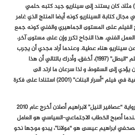
مجدي في أول أفلامه “يا دنيا يا غرامي” (1996) مثلا، كان يستند إلى سيناريو جيد كتبه حلمي
مجال كتابة السيناريو كونه أيضا المنتج الذي غامر
نجح الفيلم على المستوى الجماهيري والفني كونه جمع
لعمل الفني. هذا النجاح تكرر وإن على مستوى آخر،
” (2009) الذي أخرجه عن سيناريو هناء عطية. وعندما أراد مجدي أن يجرب
أسلوبا حداثيا غير تقليدي، أكثر تعقيدا في فيلم “البطل” (1997)، أخفق، وأدرك بالتالي أن هذا
يؤدي إلى السقوط، و لذا سرعان ما ارتد الى
الميلودراما المباشرة المليئة بالمبالغات العاطفية في فيلم “أسرار البنات” (2001) استنادا على فكرة
وعندما استند مجدي إلى أصل أدبي جيد في رواية “عصافير النيل” لابراهيم أصلان أخرج عام 2010
 عندما أصبح الخطاب الاجتماعي-السياسي هو العامل
لصحفي ابراهيم عيسى هو “مولانا”، يبدو موجها نحو