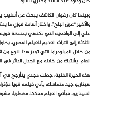
خان وداود عبد السيد وخيري بشارة.
وبينما كان رضوان الكاشف يبحث عن أسلوب يقع
والأخير “عرق البلح”، واختار أسامة فوزي ما ي
علي إلى الواقعية التي تكتسي بمسحة قوية من
الثلاثة إلى التراث القديم للفيلم المصري. يح
من خلال الميلودراما التي تميز هذا النوع من ا
العام، يشتبك من خلاله مع الجدل الدائر في ا
هذه الحيرة الفنية، جعلت مجدي يتأرجح في أف
سيناريو جيد متماسك، يأتي فيلمه قويا مؤثرا، 
السيناريو، فيأتي الفيلم مفككا، مضطربا، مشوش