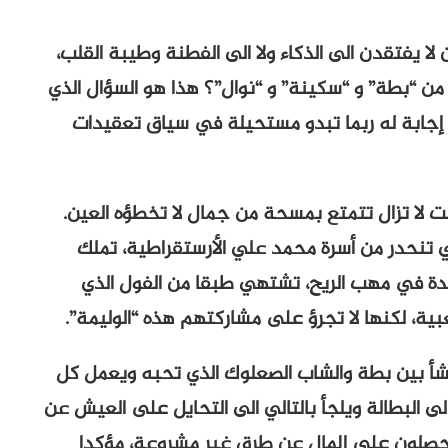
ا يفتقدن الى الذكاء ولا الى الفطنة وطيبة القلب،
 من “بطة” و “سكينة” و “نوال”؟ هذا هو السؤال الذي
إجابة له ربما تبدو مستحيلة في سياق تعقيدات
انت لا تزال تتمتع بمسحة من جمال لا تخطؤه العين.
ي تنحدر من أسرة محمد علي الأرستقراطية، تملك
يدة في مهب الريح، تشتهي طبقا من الفول الذي
عبية، لكنها لا تجرؤ على مشاركتهم هذه “الوليمة”.
نشأ بين بطة والشاب الصعلوك الذي تحبه ويعمل كل
البطالة ويلجأ بالتالي الى التحايل على العيش عن
يحصلون على المال عن طرق غير مشروعة، مؤكدا