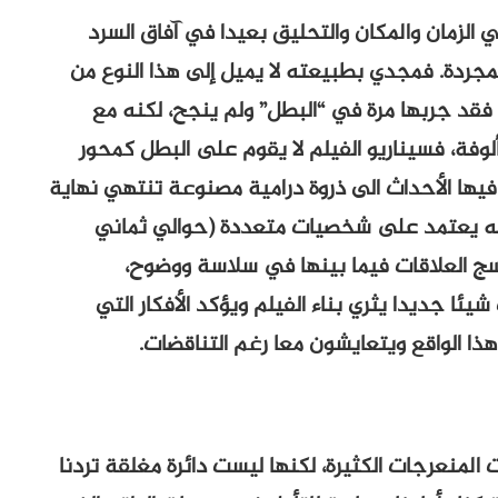
لزمان والمكان والتحليق بعيدا في آفاق السرد
المجردة. فمجدي بطبيعته لا يميل إلى هذا النوع من
، فقد جربها مرة في “البطل” ولم ينجح، لكنه مع
مألوفة، فسيناريو الفيلم لا يقوم على البطل كمحور
فيها الأحداث الى ذروة درامية مصنوعة تنتهي نهاية
لكنه يعتمد على شخصيات متعددة (حوالي ثماني
ج العلاقات فيما بينها في سلاسة ووضوح،
ئا جديدا يثري بناء الفيلم ويؤكد الأفكار التي
ذا الواقع ويتعايشون معا رغم التناقضات.
ات المنعرجات الكثيرة، لكنها ليست دائرة مغلقة تردنا