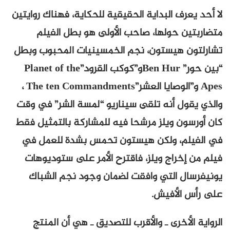
لا أحد يعرف البداية الحقيقية للحكاية، فهناك روايتين
متضاربتين حولها، صاحب الأولى هو بطل الفيلم
تشارلتون هيستون، نجم الخمسينيات المحبوب وبطل
“بين حور” Ben Hurو”كوكب القرود”Planet of the
Apes و”الوصايا العشر”The ten Commandments ،
والذي يقول أنه تلقى سيناريو “لمسة الشر” في وقت
كان أورسون ويلز مرشحا فيه للمشاركة بالتمثيل فقط
في الفيلم، ولكن هيستون تحمس بشدة للعمل في
فيلم من إخراج ويلز، فاقترح الأمر على ستوديوهات
يونيفرسال التي وافقت لضمان وجود نجم الشباك
على رأس الأفيش.
الرواية الأخرى ـ والأقرب للتصديق ـ هي أن المنتج