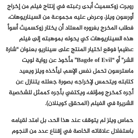
روبرت زوكسميث أبدى رغبته في إنتاج فيلم من إخراج
أورسون ويلز، وعرض عليه مجموعة من السيناريوهات،
فطلب المخرج بغروره المعتاد أن يختار زوكسميث أسوأ
هذه السيناريوهات كي يحوله بموهبته إلى فيلم
عظيم! فوقع اختيار المنتج على سيناريو بعنوان “شارة
الشر” أو “Bagde of Evil” مأخوذ عن رواية لويت
ماسترسون تحمل نفس الإسم، ليأخذه ويلز ويعيد
كتابته ويتحمس لإخراجه بصورة جعلته يتنازل عن
أجره كمخرج ومؤلف، ويكتفي بأجره كممثل للشخصية
الشريرة في الفيلم (المحقق كوينلان).
حماس ويلز لم يتوقف عند هذا الحد، بل امتد لقيامه
باستغلال علاقاته الخاصة في إقناع عدد من النجوم