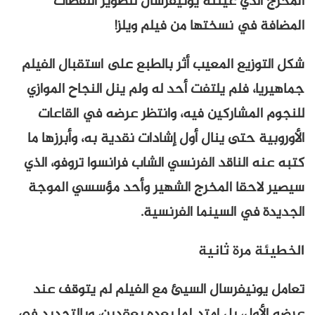
المخرج الذي عينته يونيفرسال لتصوير اللقطات
المضافة في نسختها من فيلم ويلز!
شكل التوزيع المعيب أثر بالطبع على استقبال الفيلم
جماهيريا، فلم يلتفت أحد له ولم ينل النجاح الموازي
للنجوم المشاركين فيه، وانتظر عرضه في القاعات
الأوروبية حتى ينال أول إشادات نقدية به، وأبرزها ما
كتبه عنه الناقد الفرنسي الشاب فرانسوا تروفو، الذي
سيصير لاحقا المخرج الشهير وأحد مؤسسي الموجة
الجديدة في السينما الفرنسية.
الخطيئة مرة ثانية
تعامل يونيفرسال السيئ مع الفيلم لم يتوقف عند
عرضه الأول، بل امتد لما بعده بعقدين، وبالتحديد في