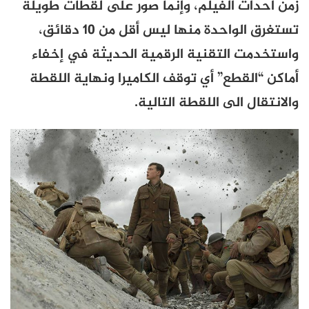
زمن أحداث الفيلم، وإنما صُور على لقطات طويلة
تستغرق الواحدة منها ليس أقل من 10 دقائق،
واستخدمت التقنية الرقمية الحديثة في إخفاء
أماكن “القطع” أي توقف الكاميرا ونهاية اللقطة
والانتقال الى اللقطة التالية.