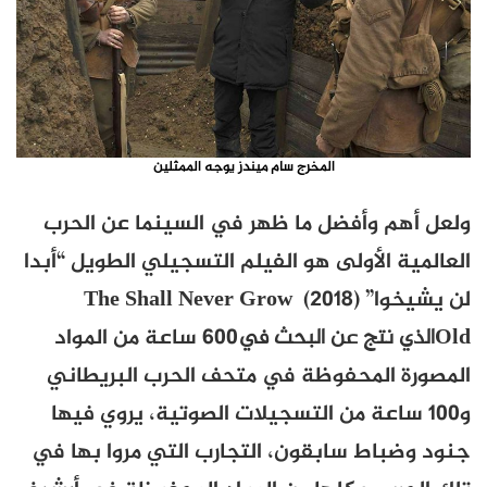
المخرج سام ميندز يوجه الممثلين
ولعل أهم وأفضل ما ظهر في السينما عن الحرب
العالمية الأولى هو الفيلم التسجيلي الطويل “
أبدا
لن يشيخوا” (2018)
The Shall Never Grow
Old
الذي نتج عن البحث في
600 ساعة من المواد
المصورة المحفوظة في متحف الحرب البريطاني
و100 ساعة من التسجيلات الصوتية، يروي فيها
جنود وضباط سابقون، التجارب التي مروا بها في