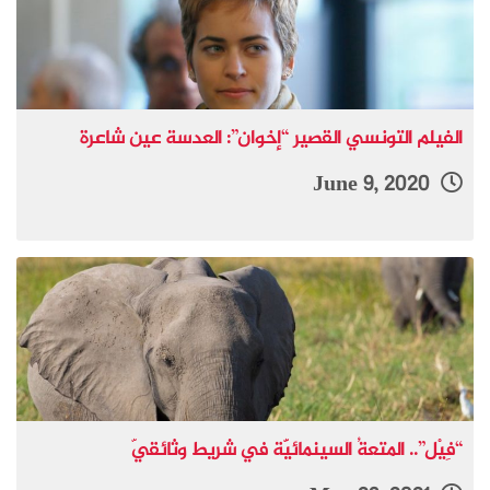
الفيلم التونسي القصير “إخوان”: العدسة عين شاعرة
June 9, 2020
“فِيْل”.. المتعةُ السينمائيَّة في شريط وثائقيّ