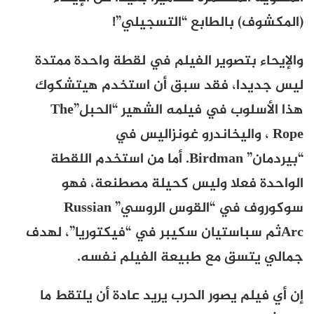
(المكشوف) بالطابع “التسجيلي”!
والإيحاء بتصوير الفيلم في لقطة واحدة ممتدة
ليس جديدا، فقد سبق أن استخدم هيتشكوك
هذا الأسلوب في فيلمه الشهير “الحبل”
The
Rope
، واليخاندرو غونزاليس في
“بيردمان”
Birdman
. أما من استخدم اللقطة
الواحدة فعلا وليس كحيلة مصطنعة، فهو
سوكوروف في “القوس الروسي”
Russian
Arc
ثم
سباستيان سكيبر في “فيكتوريا”، لهدف
جمالي يتسق مع طبيعة الفيلم نفسه.
إن أي فيلم يصور الحرب يريد عادة أن يلتقط ما