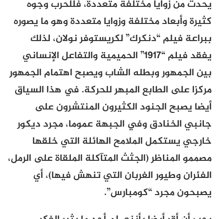
يحدث من زوايا مختلفة متعددة، فللحرب وجوه
كثيرة وأبعاد مختلفة وزوايا متعددة وهو ما يصوره
ببراعة فيلم “دنكرك” لكريستوفر نولان، لذلك
يفقد فيلم “1917” الحميمية والتفاعل الإنساني
بين الجمهور وبطله الشاب ويصبح اهتمام الجمهور
مركزا على الطابع المبهر للحركة. في هذا السياق
أيضا يصبح الجنود الكثيرون المنتشرون على
جانبي الخنادق وفي الجبهة عموما، مجرد ديكور
خارجي يستكمل الملامح الهائلة التي خلقها
مصممو المناظر (الجثث المتآكلة الملقاة على الرمل،
الفئران وطيور الغربان التي تنهش فيها)، أي
يصبحون مجرد “كومبارس”.