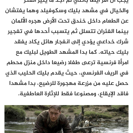
يجب أن أقر أيضا بأنني لم أجد ما يثير الفكر
والخيال في مشهد بليك وسكوفيلد وهما يفتشان
عن الطعام داخل خندق تحت الأرض هجره الألمان
بينما الفئران تتسلل ثم يتسبب أحدها في تفجير
شرك خداعي يؤدي إلى انفجار هائل يكاد يفقد
بليك حياته. كما بدا المشهد الطويل لبليك مع
امرأة فرنسية ترعى طفلا رضيعا داخل منزل محطم
في الريف الفرنسي، حيث يقدم بليك الحليب الذي
حصل عليه من مزرعة مهجورة للرضيع، بدا مشهدا
فاقد الإيقاع، ومصنوعا فقط للإثارة العاطفية.