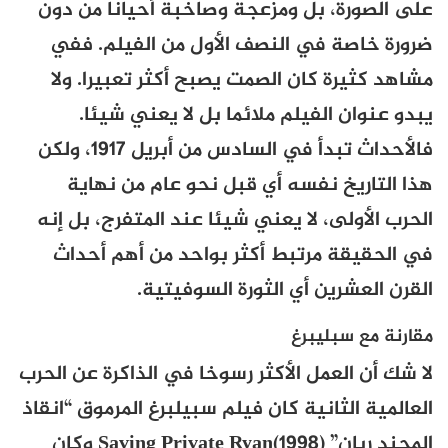
على الصورة، بل ومزعجة وصاخبة أحيانا من دون
ضرورة خاصة في النصف الأول من الفيلم. ففي
مشاهد كثيرة كان الصمت يصبح أكثر تعبيرا. ولا
يبدو عنوان الفيلم ملائما بل لا يعني شيئا.
فالأحداث تبدأ في السادس من أبريل 1917، ولكن
هذا التاريخ نفسه أي قبل نحو عام من نهاية
الحرب الأولى، لا يعني شيئا عند المتفرج، بل إنه
في الحقيقة مرتبط أكثر بواحد من أهم أحداث
القرن العشرين أي الثورة السوفيتية.
مقارنة مع سبليبرغ
لا شك أن العمل الأكثر رسوخا في الذاكرة عن الحرب
العالمية الثانية كان فيلم سبيلبرغ المرموق “انقاذ
المجند ريان” Saving Private Ryan(1998) وكان