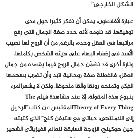
الشكل الخارجى”
عبارة لأفلاطون، يمكن أن نفكر كثيرا حول مدى
توفيقها. قد نلومه لأنه حدد صفة الجمال التى رفع
مراتبها فى العقل وحده، بالرغم من أن الروح لها نصيب
الأسد فى إضفاء البهاء على هيئة الشخص بكاملها.
وتارة أخرى قد نضمّن جمال الروح فيما يقصده من جمال
العقل، فالفطنة صفة روحانية لابد وأن تضرب بسهمها
الفِكر، وتمنحه رونقا وألقا ملحوظا. ولكن لا يشعرالمرء
بنبوغ هذه المقولة، إلا عند مشاهدة فيلم The
Theory of Every Thingالمقتبس عن كتاب”الرحيل
إلى اللامنتهى: حياتي مع ستيفن كنج” الذي كتبته
جين هوكينج، الزوجة السابقة للعالم الفيزيائى الشهير