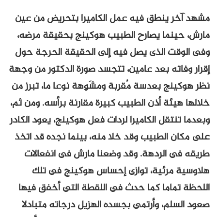
مشهد آخر ينطق فيه عمل الكاميرا بتحريض من عين
مارش، حينما يصارح الطبيب هوكينج بحقيقة مرضه،
وفى الوقت الذى يصل فيه إلى الحقيقة الحرجة حول
إقرار وفاته بعد عامين، تتجسد صورة الدكتور من وجهة
نظر هوكينج بعدسة مُقرِبة ومشَوِهة نوعا ما، تبرز من
خلالها هيئة أذن الطبيب كبيرة مقارنة برأسه. ومن ثم،
وبعدما تنتقل الكاميرا لردات فعل هوكينج، يعود الكادر
على مكان الطبيب وقد خلا منه، بينما نجده قد اتخذ
طريقه فى الردهة. وقد وضعنا مارش فى انفعالات
هلاوسية مرئية، توازى إحساس هوكينج فى تلك
اللحظة تماما كما حدث فى اللقطة التى أخفق فيها
صعود السلم، وأرتمى بجسده الهزيل درجاته متبادلا