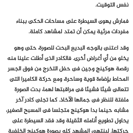
نفس التوقيت.
فمارش يهوى السيطرة على مساحات الحكى ببناء
مفردات مرئية يمكن أن تمتد لمشاهد كاملة.
وقد اعتنى بالوجه البديع البحت للصورة، حتى وهو
يخلو من أي أغراض أخرى. فالكادر الذى أطلت علينا منه
رقصة هوكينج وجين فى حفل التخرج من فوق الجسر
المحاط بإضاءة قوية وساحرة، ومع حركة الكاميرا التى
تتعالى شيئا فشيئا فى مراقبتها لهما، بدت الصورة
ملفتة للنظر فى جمالها الآخاذ. كما تجلى كادر آخر
مشابه حينما بدا هوكينج متجلسا فى المسبح الصغير،
يحاول تطويع أنامله الثقيلة وقد فقد السيطرة على
حركتها. لينتهى المشهد كله بصورة هوكينج الخلفية