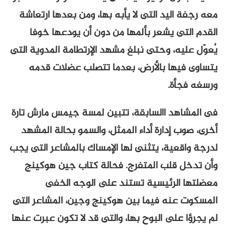
معه رجفة اليد التى لا يأبه بها، ومن بعدها ارتعاشة
القدم التى يشعر بألمها من دون أن يودعها خوفا
يُعوّل عليه، وحتى نبلغ مشهد الإرتطامة المدوية التى
يتساوى فيها بالأرض، بعدما تتصلب عضلات قدمه
ورسغه فجأة.
فى المشاهد االسابقة، تتبين لمسة جيمس مارش تارة
أخرى، صوب إدارة أداء الممثل، والسمو بحالة المشهد
لدرجة واقعية، يتثنى لها الإمساك بالمشاعر التى يجب
وأن تدخل قلب المتفرج. فحالة كتاب جين هوكينج
معضلتها الرئيسية تستند على الوجه الخفى
المسكوت عنه فيما بين هوكينج وجين، المشاعر التى
لم يجرؤا على البوح بها، والتى قد لا تكون عبرت عنها