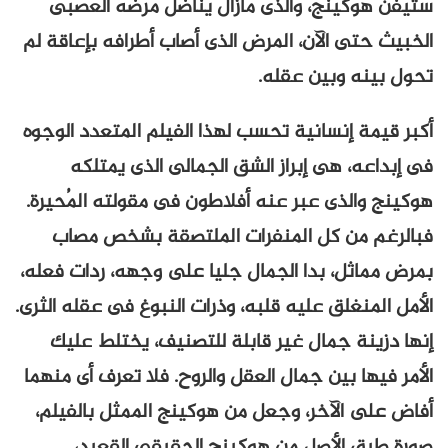
ستيفن هوكينج، والذى مازال يناضل مرضه العصبى
الخبيث حتى الآن، المرض الذى أصاب أطرافه بإعاقة لم
تحول بينه وبين عقله.
أكبر قيمة إنسانية تحسب لهذا الفيلم المتعدد الوجوه
فى إبداعه، هى إبراز الشق الجمالى الذى يمتلكه
هوكينج والذى عبر عنه أفلاطون فى مقولته المُحيرة.
فبالرغم من كل المنفرات الملتصقة بشخص مصاب
بمرض مماثل، بدا الجمال جليا على وجهه، ردات فعله،
الأمل المنغلق عليه قلبه، وذرات النبوغ فى عقله الثرى.
إنها دزينة جمال غير قابلة للتصنيف، يختلط عليك
الأمر فيها بين جمال العقل والروح. فلا تعرف أى منهما
أفاض على الآخر، وجعل من هوكينج الممثل بالفيلم،
صورة طبق الأصل من هوكينج الحقيقى القعيد،