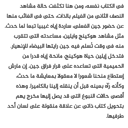
فى الكتاب نفسه، ومن هنا تكثفت حالة مشاهد
النصف الثانى من الفيلم بالذات، حتى فى الغائب منها
عن حضور جين الفعلى، ساردة إياه غيبيا تبعا لما حدث.
مثل مشاهد هوكينج وايلين، مساعدته التى تتقرب
منه فى وقت تُسلم فيه جين رايتها البيضاء للإنهيار.
فتدخل إيلين حياة هوكينج، مانحة إياه قدرا من
الحميمية التى تساعده على قرار فراق جين. إن مارش
إستطاع منحنا شعورا لا معقولا بمعايشة ما حدث،
وكأنه رآه بعينه قبل أن ينقله إلينا بالكاميرا. وهذه
أقصى حالات النبوغ التى قد يصل إليها مخرج يهم
بتحويل كتاب ذاتى عن علاقة منقولة على لسان أحد
طرفيها.