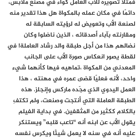
فمثلًا تصويره للأب العامل كوّاء في مصنع ملابس،
دائمًا في مكان عمله بالمكواة هل هذا تقدير منه
لصنعة الأب وتعويض له لرؤيته السابقة له
ومقارنته بآباء أصدقائه ، الذين ناضلوا وكان
نضالهم هذا من أجل طبقة والد رشاد العاملة! في
لقطة يصور انعكاس صورة الأب على الجانب
المعدني من المكواة ،تماهيه فيها كأنهما شيء
واحد، لأنه فعليًا قضى عمره في مهنته ، هذا
العمل اليدوي الذي مجّده ماركس وإنجلز. هذه
الطبقة العاملة التي أنتجت وصنعت، ولم تكتفِ
بالكلام ككثير من المثقفين. في بداية الفيلم
يقول الأب عن ابنه أنه “تاعب قلبه” ويستنكر
عليه أنه في سنه لا يعمل شيئًا ويكرس نفسه