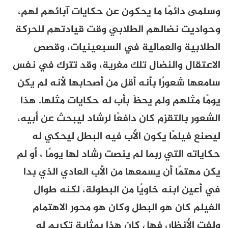
وسلمى دائمًا ما يحكون عن حكايات آبائهم لهم،
وحواديت نضالهم الطلابي وقت قيادتهم للحركة
الطلابية والعمالية في السبعينيات، وقصص
الاعتقال والنضال تلك مغرية، وقد تترك في نفس
سامعها شعورًا بأنه أقل من أصحابها لأنه لم يكن
يومًا مثلهم ولم يحظَ بأب له حكايات مثلها. هذا
الشعور بالتقزم كان دافعًا لرشاد ليبحث عن أبيه،
ليصنع فيلمًا يكون الأب فيه البطل ليحكي له
حكاياته التي ربما لم ينصت رشاد لها يومًا ، أو لم
يكن مهتمًا أن يسمعها من الأب العادي الذي بدا
في أعين ابنه خاويًا من البطولة، لكنه طوال
الفيلم كان هو البطل وكان هو محور الاهتمام
ولفت الأنظار، فهل كان هذا بمثابة تكريم له