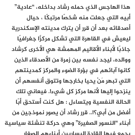
هذا الهاجس الذي حمله رشاد بداخله، “عادية”
أبيه التي جعلت منه شخصًا مرتبكًا ، حيال
أصدقائه بعد أن قرر أن يترك مدينته الإسكندرية
ليعيش في القاهرة التي تشكل مركزًا جغرافيًا
جاذبًا لأبناء الأقاليم المهمشة هي الأخرى كرشاد
ووالده، ليجد نفسه بين زمرة من الأصدقاء الذين
كانوا آبائهم في بؤرة الضوء والمركز كمدينتهم
التي تبهر مَنْ يحيا بخارجها وتتوق أنفسهم أن
ينزحوا إليها لأنها مركز كل شيء!. فيعاني تلك
الحالة النفسية ويتساءل : هل كنت أستحق أبًا
أفضل من أبي؟!.. قرر رشاد أن يصور نموذجين من
أبناء “النسور الصغيرة” وهي حركة تنشئة سياسية
يجمع فيها القادة اليساريين أبناءهم الصغار