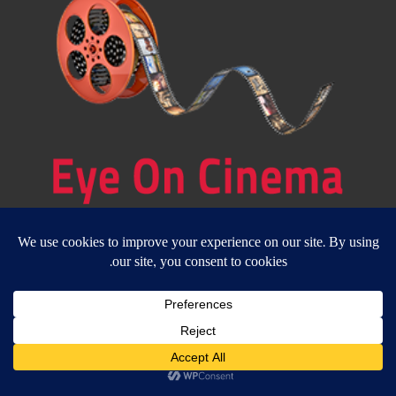
مجلة الكترونية مستقلة متخصصة في قضايا وشؤون السينما والنقد
السينمائي
المقالات المنشورة تعبر عن آراء كتابها ولا تعبر عن رأي الموقع
جميع الحقوق محفوظة ولا يسمح بإعادة نشر أي مادة من المواد المنشورة في هذا
الموقع إلا بعد الحصول على تصريح مكتوب من الناشر/ رئيس التحرير