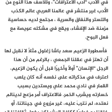
في الأدب “أدب الاعترافات”، وللأسف هذا النوع من
الأدب غير منتشر في عالمنا العربي عالم الكذب
والتستر والنفاق والسرية ، مجتمع لديه حساسية
مزمنة ضد الإفشاء، ويقع في مشكله عويصة مع
فعل البوح.
فأسطورة الزعيم سعد باشا زغلول مثلًا لا نقبل لها
أن تهتز في عقلنا الجمعي ، بالرغم من أن هذا
الرجل “الإنسان” أولًا وأخيرًا قبل أن يكون الزعيم،
اعترف في مذكراته على نفسه أنه كان يلعب
القمار في نادي محمد علي ويستدين بسبب
خسارته ويشرب الخمر. فالاعتراف أمر مزعج لدينالم
نعتده، لم نتربَ عليه، غير مزروع في جيناتنا، أو