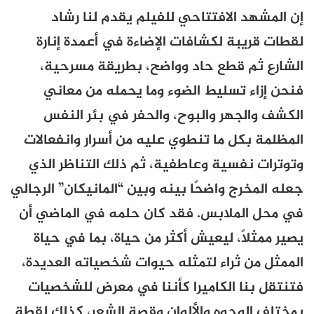
إن المشهد الافتتاحي للفيلم يقدم لنا رشاد
لقطات قريبة لكشافات الإضاءة في أعمدة إنارة
الشارع ثم قطع حاد وواضح، بطريقة مسرحية،
فنحن إزاء تسليط الضوء وما يحمله من معاني
الكشف والجهر والبوح، والحفر في بئر النفس
المظلمة بكل ما تنطوي عليه من أسرار وانفعالات
وتوترات نفسية وعاطفية، ثم ذلك التناظر الذي
جعله المخرج واضحًا بينه وبين “المانيكان” الرجالي
في محل الملابس. فقد كان حلمه في الماضي أن
يصير ممثلًا، ليعيش أكثر من حياة، بما في حياة
الممثل من ثراء لتمثله حيوات شخصياته العديدة،
فتنتقل بنا الكاميرا كأننا في معرض للشخصيات
بمختلف الوجوه والألوان وقصة الشعر، كذلك لقطة