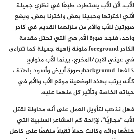
الأب، لأن الأب يستطرد، طبعًا في نظري جميلة
لأني اخترتها وحبينا بعض واخترنا بعض. ويضع
صورتين للأب والأم من منزلهما القديم في كادر
واحد، فنجد صورة الأم هي التي تحتل مقدمة
الكادر
foreground
ملونة زاهية جميلة كما تتراءى
في عيني الابن/المخرج، بينما الأب متواري
خلفها
background
بصورة أبيض وأسود باهتة ،
كأنه يرتب بهذه الوضعية موقع الأب والأم في
حياته الخاصة وتأثير كل منهما عليه.
فهل نذهب لتأويل العمل على أنه محاولة لقتل
الأب “مجازيًا”، لإزاحة كم المشاعر السلبية التي
خلفّها ورائه وكانت حملًا ثقيلًا منغصًا على كاهل