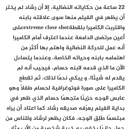
22 ساعة من حكاياته النضالية، إلا أن رشاد لم يختر
أن يظهر في الفيلم منها سوى علاقته بابنه
واقتربت الكاميرا بلقطة
extreme close shot
على
أعين مرتضى الدامعة عندما اعترف أمام الكاميرا
أنه عمل للحركة النضالية واهتم بها أكثر من
اهتمامه بابنه وحياته الخاصة، وعندما يتساءل
الآن ما الذي قدمه لابنه حسام، فيجيب أنه لم
يقدم له شيئًا!، و يبكي ندمًا لذلك، ثم تقطع
الكاميرا على صورة فوتوغرافية لحسام طفلًا وهو
عابس الوجه حزينًا متجهمًا حسام الذي ظهر في
بداية الفيلم يعرّفه صديقه رشاد كما اعتاد أن يراه
مبتسمًا طَلِق الوجه، فكان يظهر لرشاد وللناس من
حول جانبًا يخفي به خيبة شخصية من الأب مثار