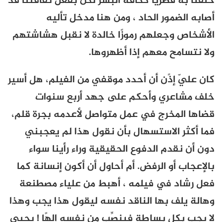
خلقنا به فطريًا ككافة البشر لكن بفعل ثقافتنا قد
أصابه الضمور الحاد ، ومن هنا مدخل تأليه
الأشخاص وجعلهم رموزًا خالدة لا نقبل هشاشتهم
ولا نتسامح معهم إذا أظهروها.
كان عليّ إذًن أن أحدد موقفي من الفيلم، هل أسير
خلف مشاعري وأحكم على جهد أربع سنوات
قضاها المخرج في عمل متواصل لأعدمه بجرة قلم،
فما أكثر الاستسهال بأن نقول هذا لم يعجبني
دون أن نقدم الدفوع الحقيقية وراء رأينا سواء
بالإعجاب أو الرفض. أم أحاول أن أكون إنسانة كما
فعل رشاد في فيلمه ، أهبط من علياء مصطنعة
وهالة يلف بها الناقد نفسه ليقول هذا يجب وهذا
لا يجب بكل بساطة فينصِّب من نفسه إلهًا ! يحيي