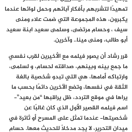
تمهيدًا لتشربهم بأفكار آبائهم وحمل لوائها عندما
يكبرون، هذه المجموعة التي ضمت علاء ومنى
سيف ، وحسام مرتضى، وسلمى سعيد ابنة سعيد
أبو طالب، ومنى مينا.. وآخرين.
قرر رشاد أن يصور فيلمه مع الأخيرين لقرب نفسي
ما جمع بينه وبينهم، صداقته لحسام، و لسلمى،
وارتباكه أمامها، هي التي تبدو شخصية بالغة
الثقة في نفسها، وتضع الآخرين دائمًا بحسب ما
يراها في موقع التردد، ظل يراقبها “من بعيد”-
اسم فيلمه القصير الأول الذي كان غالبًا عن
شخصيتها- عندما تمثل على المسرح أو ثائرة في
ميدان التحرير، لا يجد مدخلًا للحديث معها. حسام