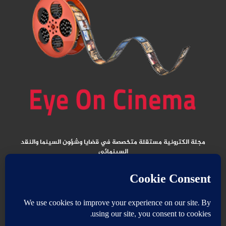
مجلة الكترونية مستقلة متخصصة في قضايا وشؤون السينما والنقد
السينمائي
المقالات المنشورة تعبر عن آراء كتابها ولا تعبر عن رأي الموقع
جميع الحقوق محفوظة ولا يسمح بإعادة نشر أي مادة من المواد المنشورة في هذا
الموقع إلا بعد الحصول على تصريح مكتوب من الناشر/ رئيس التحرير