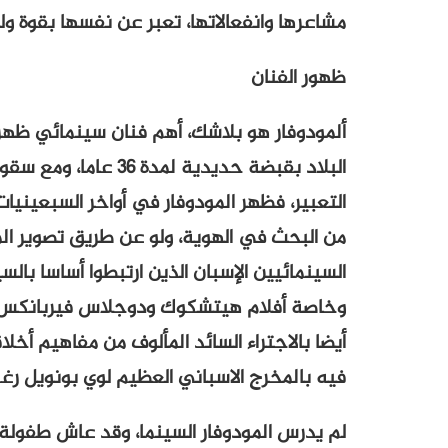
مشاعرها وانفعالاتها، تعبر عن نفسها بقوة ول
ظهور الفنان
ألمودوفار هو بلاشك، أهم فنان سينمائي ظهر 
التعبير، فظهر المودوفار في أواخر السبعينيات
من البحث في الهوية، ولو عن طريق تصوير ا
السينمائيين الإسبان الذين ارتبطوا أساسا بالسين
وخاصة أفلام هيتشكوك ودوجلاس فيربانكس في
أيضا بالاجتراء السائد المألوف من مفاهيم أخلا
فيه بالمخرج الاسباني العظيم لوي بونويل رغم
لم يدرس المودوفار السينما، وقد عاش طفولة ق