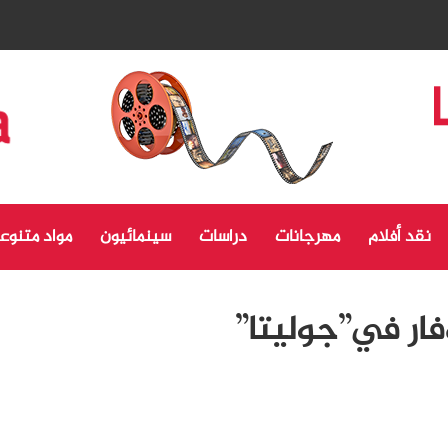
نقد أفلام
مهرجانات
دراسات
سينمائيون
مواد متنوع
فار في”جوليتا”