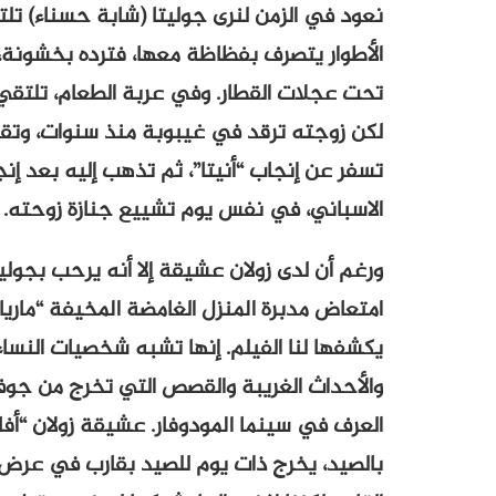
نعود في الزمن لنرى جوليتا (شابة حسناء) تلت
الأطوار يتصرف بفظاظة معها، فترده بخشونة، و
تحت عجلات القطار. وفي عربة الطعام، تلتقي ب
لكن زوجته ترقد في غيبوبة منذ سنوات، وتق
تسفر عن إنجاب “أنيتا”، ثم تذهب إليه بعد إ
الاسباني، في نفس يوم تشييع جنازة زوحته.
ورغم أن لدى زولان عشيقة إلا أنه يرحب بجولي
امتعاض مدبرة المنزل الغامضة المخيفة “ماريان
يكشفها لنا الفيلم. إنها تشبه شخصيات النسا
والأحداث الغريبة والقصص التي تخرج من جوف 
العرف في سينما المودوفار. عشيقة زولان “أفا
بالصيد، يخرج ذات يوم للصيد بقارب في عرض