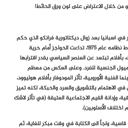
و من خلال الاعتراض على لون ورق الحائط!
في اسبانيا بعد زوال ديكتاتورية فرانكو الذي حكم
البلاد بقبضة حديدية لمدة 36 عاما، ومع سقوط نظامه عام 1975، تداعت الحواجز أمام حرية
، بأفلام تبتعد عن العنصر السياسي بقدر اقترابها
لميول الجنسية للفرد. وعلى العكس من معظم
ما الفنية الأوروبية، تأثر المودوفار بأفلام هوليوود،
 الاهتمام بالتشويق والسرد والحبكة، لكنه تميز
قية، وإدانة القيم الاجتماعية العتيقة (في تأثر لاشك
 اختلاف الأسلوبين).
اسية، ولجأ الى الكتابة في وقت مبكر للغاية، ثم