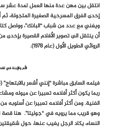
انتقل بين مهن عدة منها العمل لمدة عشر س
إحدى الفرق المسرحية الصغيرة المتجولة، ث
ويغني مع عدد من شباب “البانك”، وواصل كتاب
الروائي الطويل الأول (عام 1978).
الأم والإبنة في لقط
ربما يكون أكثر أفلامه تعبيرا عن ميوله ومشاع
وهو قريب مما يرويه في “جوليتا”. هنا قصة تق
النساء، يكاد الرجل يغيب عنها، حول شقيقتين 