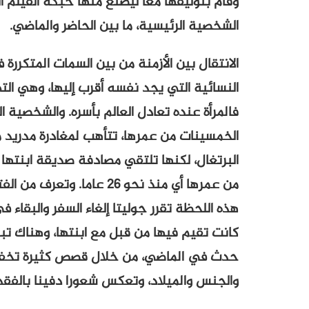
وقام بتوليفها معا ليصنع منها حبكة الفيلم ا
الشخصية الرئيسية، ما بين الحاضر والماضي.
الانتقال بين الأزمنة من بين السمات المتكررة
النسائية التي يجد نفسه أقرب إليها، وهي الت
فالمرأة عنده تعادل العالم بأسره. والشخصية ا
الخمسينات من عمرها، تتأهب لمغادرة مدريد 
البرتغال، لكنها تلتقي مصادفة صديقة ابنتها (
من عمرها أي منذ نحو 26 عاما
هذه اللحظة تقرر جوليتا إلغاء السفر والبقاء
كانت تقيم فيها من قبل مع ابنتها، وهناك تبد
حدث في الماضي، من خلال قصص كثيرة تخفي أ
والجنس والميلاد، وتعكس شعورا دفينا بالفقدان 