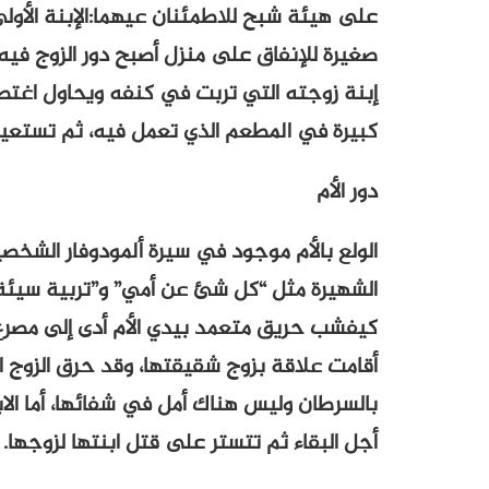
على هيئة شبح للاطمئنان عيهما:الإبنة الأول
صغيرة للإنفاق على منزل أصبح دور الزوج فيه
إبنة زوجته التي تربت في كنفه ويحاول اغتص
كبيرة في المطعم الذي تعمل فيه، ثم تستعين
دور الأم
الولع بالأم موجود في سيرة ألمودوفار الشخصي
الشهيرة مثل “كل شئ عن أمي” و”تربية سيئة”
كيفشب حريق متعمد بيدي الأم أدى إلى مصرع شق
أقامت علاقة بزوج شقيقتها، وقد حرق الزوج ايض
بالسرطان وليس هناك أمل في شفائها، أما الابن
أجل البقاء ثم تتستر على قتل ابنتها لزوجها.