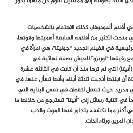
لذي أسند بطولته إلى ممثلتين تقوم كل منهما بدور
 في أفلام ألمودوفار، كذلك الاهتمام بالشخصيات
ي منحت الكثير من أفلامه السابقة أهميتها وقوتها،
لرئيسية في الفيلم الجديد “جوليتا”، هي امرأة في
مع رفيقها “لورنزو” للعيش بصفة نهائية في
أنيتا) التي لم ترها منذ أن كانت في الثالثة عشرة
. وتعرف من الفتاة أن ابنتها أنجبت ثلاثة أبناء، وأنها تسأل عنها. في
 في مدريد حيث تنتقل لتقطن في نفس البناية التي
أ في كتابة رسائل إلى “أنيتا” تسترجع من خلالها ما
كثر مما تكشف، يتجاور فيها الموت والحب
المرير، ورثاء الذات.