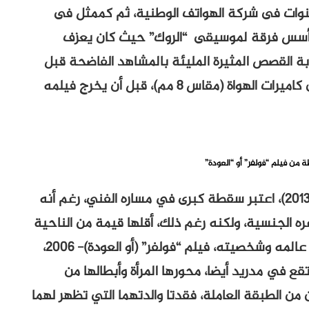
نوات فى شركة الهواتف الوطنية، ثم كممثل فى
م أسس فرقة لموسيقى “الروك” حيث كان يعزف
ة القصص المثيرة المليئة بالمشاهد الفاضحة قبل
أن ينتقل الى تصوير الأفلام القصيرة بإحدى من كاميرات الهواة (مقاس 8 مم)، قبل أن يخرج فيلمه
ة من فيلم “فولفر” أو “العودة”
فيلمه السابق مباشرة “إنني أشعر بالابتهاج” (2013)، اعتبر سقطة كبرى في مساره الفني، رغم أنه
ره الجنسية، ولكنه رغم ذلك، أقلها قيمة من الناحية
الفنية. ومن أكثر أفلامه تعبيرا عن أسلوبه من عالمه وشخصيته، فيلم “فولفر” (أو العودة)- 2006،
ع في مدريد أيضا، محورها المرأة وأبطالها من
من الطبقة العاملة، فقدتا والدتهما التي تظهر لهما