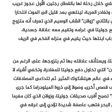
قي خلال رحلة لها بالقطار، رجلين، الأول عجوز غريب
تغادر العربة، لينتهي بعد قليل الى الموت انتحارا
الثاني “زولان” الشاب الوسيم الذي تعرف أنه متزوج
ع جوليتا في غرامه وتقيم معه علاقة جسدية،
نجاب ابنتها حيث يقيم في منزله الفخم في الريف
تا، ويستأنف علاقته بها ثم يتزوجها، على الرغم من
” التي تحاول دفع جوليتا للمغادرة، وتخفي أشياء لا
ء في عالم هيتشكوك المثير. ثم تتداعى المصادفات
قصص أخرى، وصولا إلى ذروة الميلودراما كما جرى
” تصبح أقرب صديقات جوليتا، وزولان الذي كان مغرما
 البحر فتهب عاصفة شديدة تؤدي إلى غرقه في