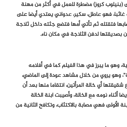
ى (بنيلوب كروز) مضطرة للعمل في أكثر من مهنة
 غائبا، فهو عاطل، سكير، عدواني يعتدي أيضا على
ابها فتقتله ثم تأتي أمها فتضع جثته داخل ثلاجة
 بصديقتها لدفن الثلاجة في مكان ناء.
ة، وهو ما يبرز في هذا الفيلم كما في أفلامه
، وهو يروي من خلال مشاهد عودة إلى الماضي،
يقتها أي خالة المرأتين، انتقاما منها بعد أن
ا أثناء نومه مع الخالة، وأصيبت ابنة الخالة
ة الأولى فهي مصابة بالاكتئاب، وتكافح الثانية من