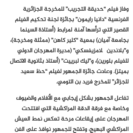
وفاز فيلم “حديقة التجريب” للمخرجة الجزائرية
الفرنسية “دانيا رايمون” بجائزة لجنة تحكيم الفيلم
القصير التي ترأسها آمنة لمرابط (أستاذة السينما
بجامعة آميان) بمعية “كلير كاهن” (ممثلة ومخرجة)،
و”بلاندين گلامزيفسكي” (مديرة المهرجان الدولي
للفيلم بلورين)، و”ليك لبرييت” (أستاذ بثانوية الاتصال
بميتز). وعادت جائزة الجمهور لفيلم “حظ سعيد
للجزائر” للمخرج فريد بن التومي.
تفاعل الجمهور بشكل إيجابي مع الأفلام والضيوف
وخاصة مع فرقة الدقة المراكشية التي افتتحت
المهرجان على إيقاعات مرحة تعكس نمط العيش
المراكشي البهيج، وتفتح للجمهور نوافذ على الفن