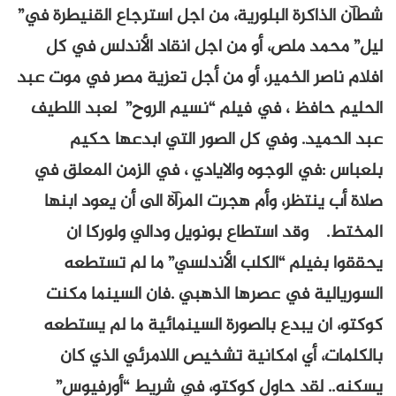
شطآن الذاكرة البلورية، من اجل استرجاع القنيطرة في”
ليل” محمد ملص، أو من اجل انقاد الأندلس في كل
افلام ناصر الخمير، أو من أجل تعزية مصر في موت عبد
الحليم حافظ ، في فيلم “نسيم الروح” لعبد اللطيف
عبد الحميد. وفي كل الصور التي ابدعها حكيم
بلعباس :في الوجوه والايادي ، في الزمن المعلق في
صلاة أب ينتظر، وأم هجرت المرآة الى أن يعود ابنها
المختط. وقد استطاع بونويل ودالي ولوركا ان
يحققوا بفيلم “الكلب الأندلسي” ما لم تستطعه
السوريالية في عصرها الذهبي .فان السينما مكنت
كوكتو، ان يبدع بالصورة السينمائية ما لم يستطعه
بالكلمات، أي امكانية تشخيص اللامرئي الذي كان
يسكنه.. لقد حاول كوكتو، في شريط “أورفيوس”