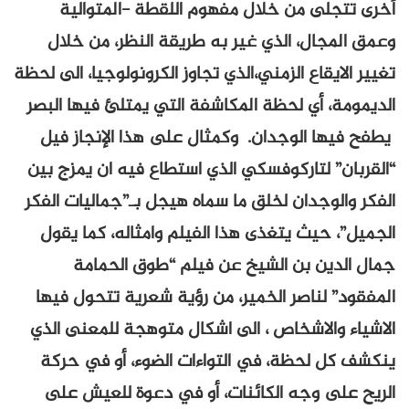
أخرى تتجلى من خلال مفهوم اللقطة -المتوالية
وعمق المجال، الذي غير به طريقة النظر، من خلال
تغيير الايقاع الزمني،الذي تجاوز الكرونولوجيا، الى لحظة
الديمومة، أي لحظة المكاشفة التي يمتلئ فيها البصر
يطفح فيها الوجدان. وكمثال على هذا الإنجاز فيل
“القربان” لتاركوفسكي الذي استطاع فيه ان يمزج بين
الفكر والوجدان لخلق ما سماه هيجل بـ”جماليات الفكر
الجميل”، حيث يتغذى هذا الفيلم وامثاله، كما يقول
جمال الدين بن الشيخ عن فيلم “طوق الحمامة
المفقود” لناصر الخمير، من رؤية شعرية تتحول فيها
الاشياء والاشخاص ، الى اشكال متوهجة للمعنى الذي
ينكشف كل لحظة، في التواءات الضوء، أو في حركة
الريح على وجه الكائنات، أو في دعوة للعيش على