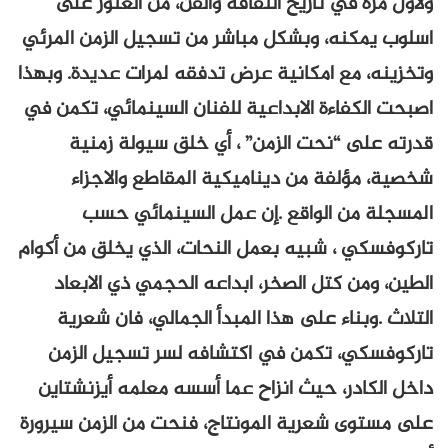
ولأول مرة في تاريخ الثقافة والفن، من العثور على
اسلوب يمكنه، وبشكل مباشر من تسجيل الزمن المرئي
وتخزينه، مع امكانية عرض تدفقه لمرات عديدة. وبهذا
اصبحت الكفاءة الابداعية للفنان السينمائي، تكمن في
قدرته على “نحت الزمن” ، أي خلق سيولة زمنية
شخصية، مؤلفة من ديناميكية المقاطع والاجزاء
المسجلة من الواقع .إن عمل السينمائي حسب
تاركوفسكي ، شبيه بعمل النحات، الذي يخلق من أكوام
الطين، ومن كتل الصخر، ابداعه الحجمي ذي الابعاد
التلاث .وبناء على هذا المبدأ الجمالي، فان شعرية
تاركوفسكي، تكمن في اكتشافه لسر تسجيل الزمن
داخل الكادر، حيث انزاح عما أسسه معلمه أيزنشتاين
على مستوى شعرية المونتاج، فنحت من الزمن سيرورة