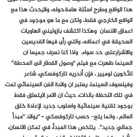
هذا الواقع وطرح اسئلة هامةحوله، ولايحدث هذا مع
الواقع الخارجي فقط، ولكن مع ما هو موجود في
اعماق الانسان وهكذا اكتشف بازوليني الهاويات
السحيقة في اعماقه، والتي رأى فيها القديسين
والاشرارعلى حد سواء. واذا كنا نعرف جميعا ان
السينما ظهرت مع فيلم “وصول القطار الى المحطة”
للأخوين لوميير ، فإن أندريه تاركوفسكي، شاعر
وفيلسوف السينما، يعتبر ان ولادة الفن السينمائي تمت
في تلك اللحظة بالذات، حيث ان الامر لايتعلق فقط
بوجود تقنية سينمائية واسلوب جديد لإعادة خلق
العالم ، وانما يتع- حسب تاركوفسكي – “بولاد “مبدأ
جمالي جديد”. يتلخص هذا المبدأ، في تمكن الانسان،