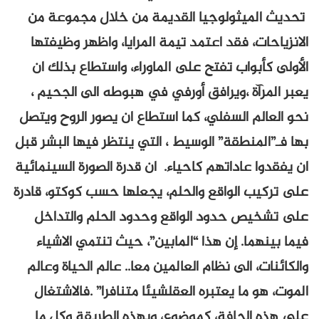
تحديث الميثولوجيا القديمة من خلال مجموعة من
الانزياحات، فقد اعتمد تيمة المرايا، واظهر وظيفتها
الأولى كأبواب تفتح على الماوراء، واستطاع بذلك ان
يعبر المرآة ،ويرافق أورفي في هبوطه الى الجحيم ،
نحو العالم السفلي، كما استطاع ان يصور الروح ويتصل
بها فـ”المنطقة” الوسيط ، التي ينتظر فيها البشر قبل
ان يفقدوا عاداتهم كاحياء. ان قدرة الصورة السينمائية
على تركيب الواقع والحلم، يجعلها حسب كوكتو، قادرة
على تشخيص حدود الواقع وحدود الحلم والتداخل
فيما بينهما. إن هذا “المابين”، حيث تنتمي الاشياء
والكائنات، الى نظام العالمين معا.. عالم الحياة وعالم
الموت، هو ما يعتبره العقلشيئا متنافرا” .فالاشتغال
على هذه الحافة، كموضوع، وبهذه الطريقة وكل ما