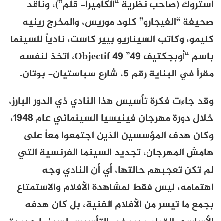
أستروك (صاحب نظرية “الكاميرا- قلم”)، وناقد
صحيفة “الفيجارو” كلود موريس، والمخرج رينيه
كليمو، وكاتب السيناريو بيير كاست، نادياً للسينما
باسم “أوبجكتيف 49”
Objectif 49
، اتخذ لنفسه
مقراً في البناية رقم 5، شارع سباستيان- بوتان.
وقد جاءت فكرة تأسيس هذا النادي ذي الدور البارز،
خلال دورة مهرجان فينيسيا السينمائي عام 1948،
وكان هدف المؤسسين الذين اجتمعوا معاً على
هامش المهرجان، تجديد السينما الفرنسية التي
لم تكن تعجبهم حالتها، أي أن النادي وجه
اهتمامه، ليس فقط لمشاهدة الأفلام والاستمتاع
بجمع ما تيسر من الأفلام الفنية، بل كان هدفه