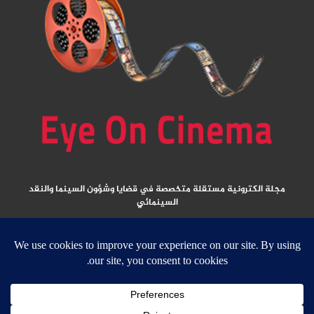
مجلة الكترونية مستقلة متخصصة في قضايا وشؤون السينما والنقد
السينمائي
المقالات المنشورة تعبر عن آراء كتابها ولا تعبر عن رأي الموقع
جميع الحقوق محفوظة ولا يسمح بإعادة نشر أي مادة من المواد المنشورة في هذا
الموقع إلا بعد الحصول على تصريح مكتوب من الناشر/ رئيس التحرير