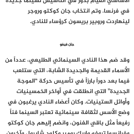
الأساسي القيام بدور في التأسيس لسينما جديدة
في فرنسا. وتم انتخاب جان كوكتو وروجر
لينهاردت وروبير بريسون كرؤساء للنادي
.
جان فيغو
وقد ضم هذا النادي السينمائي الطليعي، عدداً من
الأسماء القديمة والجديدة الشابة، التي ستلعب
فيما بعد دوراً بارزاً في تأسيس حركة “الموجة
الجديدة” التي انطلقت في أواخر الخمسينيات
وأوائل الستينيات. وكان أعضاء النادي يرغبون في
وضع الأسس لثقافة سينمائية تعتبر السينما فناً
رفيعاً مثل باقي الفنون، وانضم إليهم جان كوكتو
وفرانسوا تروفو وإريك رومير وكلود شابرول وآخرون.