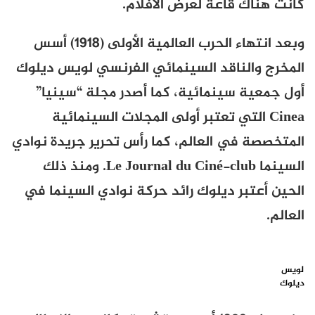
كانت هناك قاعة لعرض الأفلام.
وبعد انتهاء الحرب العالمية الأولى (1918) أسس
المخرج والناقد السينمائي الفرنسي لويس ديلوك
أول جمعية سينمائية، كما أصدر مجلة “سينيا”
Cinea
التي تعتبر أولى المجلات السينمائية
المتخصصة في العالم، كما رأس تحرير جريدة نوادي
السينما
Le Journal du Ciné-club
. ومنذ ذلك
الحين أعتبر ديلوك رائد حركة نوادي السينما في
العالم.
لويس
ديلوك