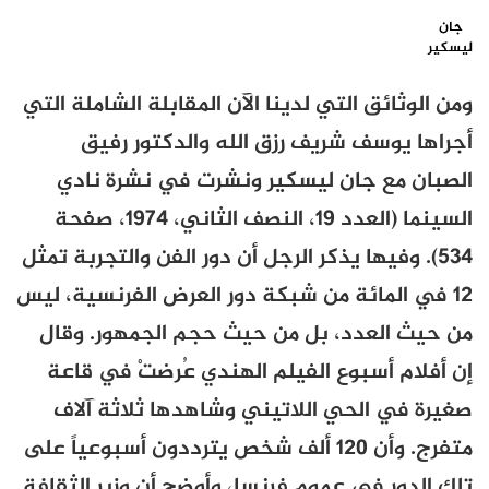
جان
ليسكير
ومن الوثائق التي لدينا الآن المقابلة الشاملة التي
أجراها يوسف شريف رزق الله والدكتور رفيق
الصبان مع جان ليسكير ونشرت في نشرة نادي
السينما (العدد 19، النصف الثاني، 1974، صفحة
534). وفيها يذكر الرجل أن دور الفن والتجربة تمثل
12 في المائة من شبكة دور العرض الفرنسية، ليس
من حيث العدد، بل من حيث حجم الجمهور. وقال
إن أفلام أسبوع الفيلم الهندي عُرضتْ في قاعة
صغيرة في الحي اللاتيني وشاهدها ثلاثة آلاف
متفرج. وأن 120 ألف شخص يترددون أسبوعياً على
تلك الدور في عموم فرنسا، وأوضح أن وزير الثقافة