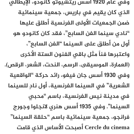
وفي عام 1920 أسس ريتشيوتو كانودو، الإيطالي
الذي كان يقيم في باريس، جمعية سينمائية
ضمن الجمعيات الأولى الفرنسية أطلق عليها
“نادي سينما الفن السابع”، فقد كان كانودو هو
أول من أطلق على السينما “الفن السابع”،
واعتبرها فناً مثل باقي الفنون الستة الأخرى
(العمارة، الموسيقى، الرسم، النحت، الشعر، الرقص).
وفي 1930 أسس جان فيغو، رائد حركة “الواقعية
الشعرية” في السينما الفرنسية، أول نادٍ للسينما
في مدينة نيس الفرنسية، باسم “محبي
السينما”. وفي 1935 أسس هنري لانجلوا وجورج
فرانجو، جمعية سينمائية باسم “حلقة السينما”
Cercle du cinema
أصبحت الأساس الذي قامت