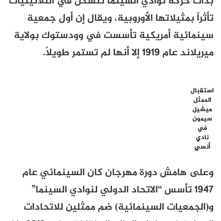
بدأت حركة نوادي السينما تتشكل في الثلاثينيات
تأثراً بمثيلاتها الأوروبية، ويقال إن أول جمعية
سينمائية أمريكية تأسست في وودستوك بولاية
ميريلاند عام 1919 إلا أنها لم تستمر طويلاً.
استقبال
الممثل
ميشيل
سيمون
في
نادي
أنسي
وعلى هامش دورة مهرجان كان السينمائي عام
1947 تأسس “الاتحاد الدولي لنوادي السينما”
و(الجمعيات السينمائية) ضم ممثلين للاتحادات