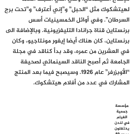
لهيتشكوك مثل “الحبل” و”إني أعترف” و”تحت برج
السرطان”. وفي أوائل الخمسينيات أسس
برنستاين قناة جرانادا التليفزيونية. وبالإضافة الى
برنستاين، كان هناك أيضا إيفور مونتاجيو، وكان
في العشرين من عمره، وقد بدأ كناقد في مجلة
الجامعة ثم أصبح الناقد السينمائي لصحيفة
“الأوبزرفر” عام 1926. وسيصبح فيما بعد المنتج
المشارك في عدد من أفلام هيتشكوك.
مؤسسة
جمعية
الفيلم
في لندن
يحتفلون