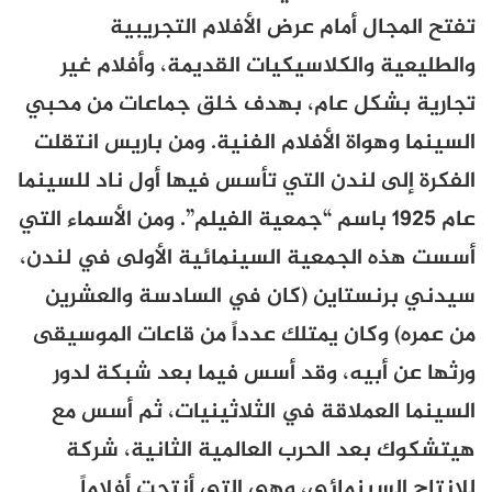
تفتح المجال أمام عرض الأفلام التجريبية
والطليعية والكلاسيكيات القديمة، وأفلام غير
تجارية بشكل عام، بهدف خلق جماعات من محبي
السينما وهواة الأفلام الفنية. ومن باريس انتقلت
الفكرة إلى لندن التي تأسس فيها أول ناد للسينما
عام 1925 باسم “جمعية الفيلم”. ومن الأسماء التي
أسست هذه الجمعية السينمائية الأولى في لندن،
سيدني برنستاين (كان في السادسة والعشرين
من عمره) وكان يمتلك عدداً من قاعات الموسيقى
ورثها عن أبيه، وقد أسس فيما بعد شبكة لدور
السينما العملاقة في الثلاثينيات، ثم أسس مع
هيتشكوك بعد الحرب العالمية الثانية، شركة
للإنتاج السينمائي، وهي التي أنتجت أفلاماً