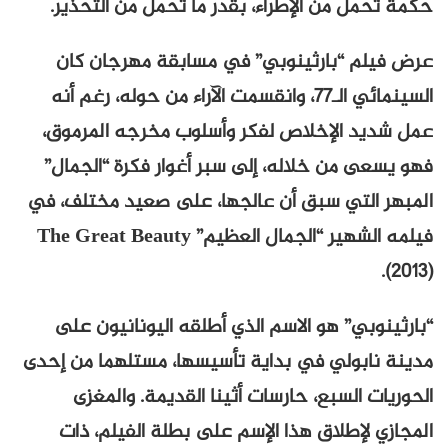
حكمة تحمل من الإطراء، بقدر ما تحمل من التحذير.
عرض فيلم “بارثينوبي” في مسابقة مهرجان كان
السينمائي الـ77، وانقسمت الآراء من حوله، رغم أنه
عمل شديد الإخلاص لفكر وأسلوب مخرجه المرموق،
فهو يسعى من خلاله، إلى سبر أغوار فكرة “الجمال”
المبهر التي سبق أن عالجها، على صعيد مختلف، في
فيلمه الشهير “الجمال العظيم” The Great Beauty
(2013).
“بارثينوبي” هو الاسم الذي أطلقه اليونانيون على
مدينة نابولي في بداية تأسيسها، مستلهما من إحدى
الحوريات السبع، حارسات أثينا القديمة. والمغزى
المجازي لإطلاق هذا الإسم على بطلة الفيلم، ذات