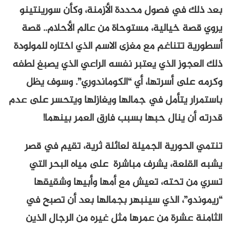
بعد ذلك في فصول محددة الأزمنة، وكأن سورينتينو
يروي قصة خيالية، مستوحاة من عالم الأحلام.. قصة
أسطورية تتناغم مع مغزى الاسم الذي اختاره للمولودة
ذلك العجوز الذي يعتبر نفسه الراعي الذي يصبغ لطفه
وكرمه على أسرتها، أي “الكوماندوري”. وسوف يظل
باستمرار يتأمل في جمالها ويغازلها ويتحسر على عدم
قدرته أن ينال حبها بسبب فارق العمر بينهما!
تنتمي الحورية الجميلة لعائلة ثرية، تقيم في قصر
يشبه القلعة، يشرف مباشرة على مياه البحر التي
تسري من تحته، تعيش مع أمها وأبيها وشقيقها
“ريموندو”، الذي سينبهر بجمالها بعد أن تصبح في
الثامنة عشرة من عمرها مثل غيره من الرجال الذين