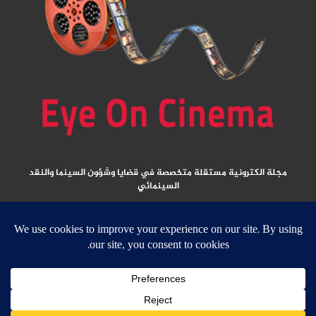
مجلة الكترونية مستقلة متخصصة في قضايا وشؤون السينما والنقد
السينمائي
المقالات المنشورة تعبر عن آراء كتابها ولا تعبر عن رأي الموقع
جميع الحقوق محفوظة ولا يسمح بإعادة نشر أي مادة من المواد المنشورة في هذا
الموقع إلا بعد الحصول على تصريح مكتوب من الناشر/ رئيس التحرير
email: