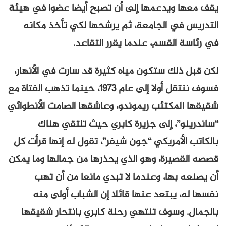
يقف معها ويدعمها إلى أن تصبح أيضا عضوا في هيئة
التدريس في الجامعة، ثم يرشحها لكي تأخذ مكانه
في رئاسة القسم، عندما يقرر التقاعد.
لكن قبل ذلك ستكون مياه كثيرة قد سارت في الأنهار،
فسوف ننتقل أولا إلى عام 1973، حينما تذهب الفتاة مع
شقيقها المكتئب ريموندو، وعاشقها الصامت الأنطوائي
“ساندرينو”، إلى جزيرة كابري حيث تلتقي هناك
بالكاتب الأمريكي “جون شيفر”، تقول له إنها قرأت كل
قصصه القصيرة، وهو الذي يحذرها من جمالها وما يمكن
أن يصنعه بها، وعندما لا تبدي مانعا من أن تهب
نفسها له، يبتعد عنها قائلا إن الشباب أولى منه
بالجمال. وسوف تنتهي رحلة كابري بانتحار شقيقها