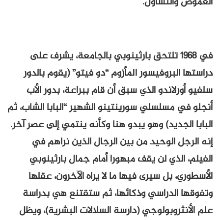
الغموض والتساؤل.
في 1968 تلتحق بارثينوبي بالجامعة، يشرف على
دراستها البروفيسور المأزوم “دو فيتو” (يقوم بالدور
سلفيو أورلاندو الذي سبق أن قام ببراعة، بدور الأب
أنجلو في مسلسلي سورينتينو الشهير “البابا الشاب، ثم
البابا الجديد) وهو يبدو هنا وكأنه ينتمي إلى عصر آخر.
إنه الرجل الوحيد من بين الرجال الذين نراهم في
الفيلم، الذي لن يقف مبهورا أمام جمال بارثينوبي
الأسطوري، بل سيرى فيها ما لا يراه الآخرون، عقلها
وتفوقها الدراسي وذكائها، ثم ستقتنع هي بدراسة
علم الأنثروبولوجي (دارسة السلالات البشرية)، ويظل