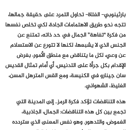
بارثينوبي- الفتاة- تحاول التمرد على حقيقة جمالها،
تتجه نحو طريق الاهتمامات الجادة، لكي تخلص نفسها
من فكرة “تفاهة” الجمال في حد ذاته، تمتنع عن
الجنس الذي لا يشبعها، لكنها لا تتورع عن الاستسلام
عن وعي، لكل ما يتناقض مع منطق الأمور، بغرض
الإقدام بكل جرأة على التدنيس، أي أمام تمثال القديس
سان جينارو في الكنيسة، ومع القس المترهل المسن،
الغليظ، الشهواني.
هذه التناقضات تؤكد فكرة الرمز.. إلى المدينة التي
تجمع بين كل هذه التناقضات: الجمال، الجاذبية،
الغموض، والتدهور. وهو نفس المعنى الذي ستردده