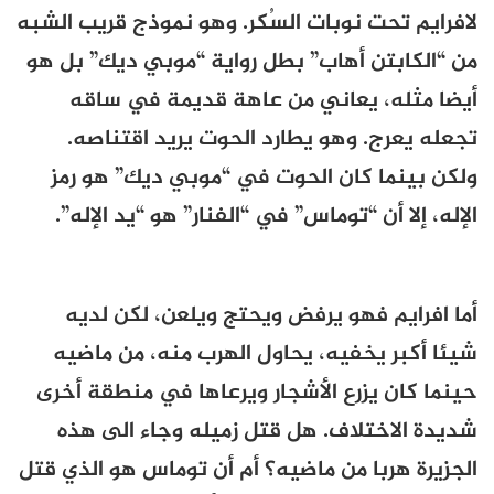
لافرايم تحت نوبات السُكر. وهو نموذج قريب الشبه
من “الكابتن أهاب” بطل رواية “موبي ديك” بل هو
أيضا مثله، يعاني من عاهة قديمة في ساقه
تجعله يعرج. وهو يطارد الحوت يريد اقتناصه.
ولكن بينما كان الحوت في “موبي ديك” هو رمز
الإله، إلا أن “توماس” في “الفنار” هو “يد الإله”.
أما افرايم فهو يرفض ويحتج ويلعن، لكن لديه
شيئا أكبر يخفيه، يحاول الهرب منه، من ماضيه
حينما كان يزرع الأشجار ويرعاها في منطقة أخرى
شديدة الاختلاف. هل قتل زميله وجاء الى هذه
الجزيرة هربا من ماضيه؟ أم أن توماس هو الذي قتل