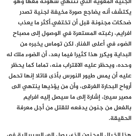
الجنية المغوية التي تنتهي شهوته معها وهو
يكتشف أنه يضاجع صورة مخيفة لجنية تصدر
ضحكات مجنونة قبل أن تختفي.أكثر ما يعذب
افرايم، رغبته المستعرة في الوصول إلى مصباح
الضوء في أعلى الفنار. لكن توماس يخبره من
البداية ويكرر هذا كثيرا فيما بعد، أن الضوء ملك له
وحده، ويحظر عليه الاقتراب منه، تماما كما يحظر
عليه أن يمس طيور النورس بأذى قائلا إنها تحمل
أرواح البحارة الغرقى، وأن من يؤذيها ينتهي الى
مصير سيئ، إشارة إلى ما سيصل إليه افرايم
بالفعل من جنون يدفعه للقتل من أجل معرفة
الحقيقة.
هذا الخيال المجنون الذي يصل الى السيريالية في