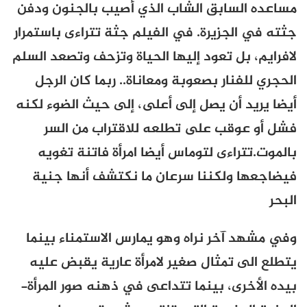
مساعده السابق الشاب الذي أصيب بالجنون ودفن
جثته في الجزيرة. في الفيلم جثة تتراءى باستمرار
لافرايم، بل تعود إليها الحياة وتزحف وتصعد السلم
الحجري للفنار بصعوبة ومعاناة.. ربما كان الرجل
أيضا يريد أن يصل إلى أعلى، إلى حيث الضوء لكنه
فشل أو عوقب على تطلعه للاقتراب من السر
بالموت.تتراءى لتوماس أيضا امرأة فاتنة تغويه
فيضاجعها ولكننا سرعان ما نكتشف أنها جنية
البحر
وفي مشهد آخر نراه وهو يمارس الاستمناء بينما
يتطلع الى تمثال صغير لامرأة عارية يقبض عليه
بيده الأخرى، بينما تتداعى في ذهنه صور المرأة-