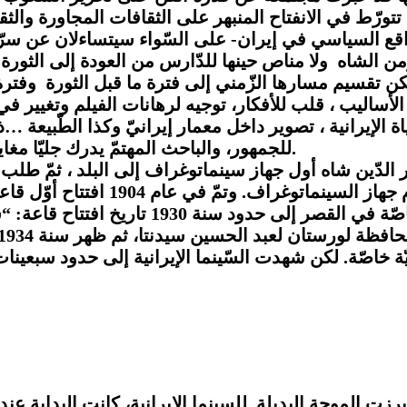
واقع السياسي في إيران- على السّواء سيتساءلان عن سرّ 
ن تقسيم مسارها الزّمني إلى فترة ما قبل الثورة وفترة م
الأساليب ، قلب للأفكار، توجيه لرهانات الفيلم وتغيير 
اة الإيرانية ، تصوير داخل معمار إيرانيّ وكذا الطّبيعة 
للجمهور، والباحث المهتمّ يدرك جليّا مغايرة هذه السّمات لسمات سينما ما قبل الثورة الإسلامية.
نية في سنة 1900 لمّا أدخل مظفّر الدّين شاه أول جهاز سينماتوغراف إلى ا
فيلم قصير سجّل فيه ميرزا حركة مظفر
البلاط، وبقي الجهاز حكرا عليهم لتصوير المنا
ّة خاصّة. لكن شهدت السّينما الإيرانية إلى حدود سبعينات
ت الموجة البديلة للسينما الإيرانية، كانت البداية عن