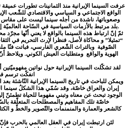
عرفت السينما الإيرانية منذ الثمانينات تطورات عميقة 
الواقع الاجتماعي و السياسي والاقتصادي للشّعب الإير
وصعوباتها، ناشدة من أجله سينما ليست على مقاس الواق
بلد مرتبط بالأزمات السياسية في السّاحة العالميّة إلى بلد الفنّ والإنسانية، فقد نجحت في خلق ثقوب في الأزمة من أجل أن ترسم صورة أخرى لإيران حياة وشعبا.
ثمّ إنّ ارتباط هذه السينما بالواقع لا يعني أنّها مجر
“تمثيلا” و محاكاة لأصل، فنظرا لإرث التحريم في الثقاف
الصّوفية وبالتراث الشّعري الفارسي، فباتت فنّا مل
الهوية والواقع ومتطلبات العيش الكوني. ويلاحظ أنّ 
لقد تشكّلت السينما الإيرانية حول نواتين مفهوميّتين أ
انفكّت ترسم فضاء
ويمكن للباحث في تاريخ السينما الإيرانية النّاشئة بعد
إيران والعراق خاصّة، وقد سُمّي هذا الشكلُ سينما الدف
الوجود تبحث عن معناه وتبني مفهوما للحياة تطمئنّ إلي
خاصّة تلك المفاهيم والمصطلحات المتعلّقة بالسّما
كالشعر والعمارة والمنمنمات والتّصوير والخطّ و الكت