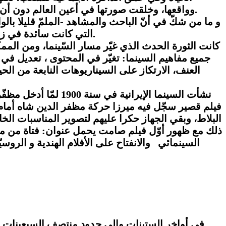
وواقعها، وخلقت صورتها في أعين العالم دون أن تتورّط في الانفتاح المنبهر على الثقافات المجاورة والثقافة الغربية، خصوصا الإرث الهوليودي والتجاري للسينما.
و ما من شكّ في أنّ الباحث والمشاهد -الملمّ قليلا بال
التي كانت سائدة في زمن الشاه ولا مناص حينها للدّارس من العودة إلى الثورة الإسلامية والكشف عن أثرها في تاريخ الفنّ السينمائي.
كانت الثورة الحدث الذي غيّر مسار السّينما، ومن الممك
جميع مفاهيم السينما: تغيّر في المحتوى ، تعديل في 
العنف، الارتكاز على السيناريوهات النابعة من الحي
نشأت السينما الإيرا
السينمائي والانفتاح على الأفلام الهندية و الروسي
في أواخر الستينات وإلى حدود منتصف السبعينات برز