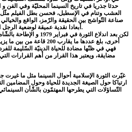
حدثا جذريا في تاريخ السينما المحليّة وفي الفن و
العشب وتنام في الإسطبل، فحسن بطل الفيلم مثّل صور
صناعة التّواشج بين الحقيقة والرّمز، الواقع والخيال
أبعادا نقدية عميقة لوضعية الرجل الريفي ، وأنبأت فكرة التحول إلى بقرة بصورة جديدة للسينما تندّد بصعوبة واقع النّاس المعيشي في تلك الفترة.
لكن بعد اندلاع الثورة 
فهي في ظنّها مضادة للحياة الدينيّة السّليمة للف
مضايقة، ويعتبر هذا القرار من أهم القرارات التي
ارتباكا حول الصيغة الجديدة للحياة وحول المضامين 
التّساؤلات التي يطرحها المهتمّون بالشّأن السينما