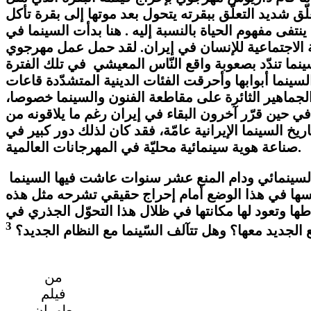
 شديد التعلّق ببقرته يتحول بعد موتها إلى بقرة تأكل
فى مفهوم الحياة بالنسبة إليه . هنا بدأت السينما في
يقة الاجتماعية للإنسان في إيران. لقد حمل عمل مهرجوي
لكثير من قاعات السينما أبوابها وأحرقت الفئات الدينية المتشدّدة قاعات
 فترة نظام الشاه، لقد حرّضت الجماهير الثائرة على مقاطعة الفنون والسينما خصوصا،
 في حين قرّر آخرون البقاء في إيران رغم ما يلاقونه من
خ السينما الإيرانية عامّة، فقد كان لذلك دور كبير في
صناعة هوية سينمائية محليّة في المهرجانات العالمية.
غيّرت الثورة الإسلامية أحوال السينما مثل ما غيرت جميع ركائز المجتمع الإيراني فكرا وممارسة فمُنع الإنتاج السينمائي ودام المنع عشر سنوات عاشت فيها السينما
فسها في هذا الوضع أمام إحراج حقيقي تشرحه مثل هذه
طها وتعود لها مكانتها في ظلال هذا التحوّل الجذري في
3
ع الجديد معها؟ وهل تتآلف السّينما مع النظام الجديد؟
من
فيلم
طهران