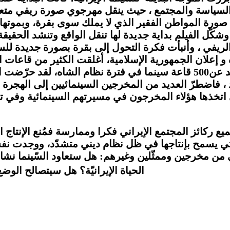
 السياسة والمجتمع ، حيث ينقل مهرجوي صورة ريفي متعلّق
ة المواطن الفقير الذي لا يملك سوى بقرة، وبموتها ينت
ي وشكّل الفيلم بداية جديدة لها تنقل الواقع وتنشد الحق
في فبراير 1979 و الإطاحة بالشّاه و إعلان الجمهورية الإسلامية، أغلقت ا
أخرى، بلغ عددها ما يقارب 200 قاعة من بين ما يزيد عن500 قاعة سينما في
رد ، فاضطرّ العديد من المخرجين السينمائيين إلى الهجرة
 اتخذها هؤلاء المخرجون في مسيرتهم السينمائية وفي تاري
التي يسمح بإنتاجها في ظل نظام ديني متشدّد، ووجدت ن
ئي من مخرجين وممثّلين وغيرهم: هل ستعاود السّينما نشا
الحياة الإيرانيّة؟ هل سيتصالح الوض