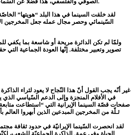
الصوفي والفلسفي، هذا فضلا عن السّمات الشّعرية التي حرّرت المشاهد من سلطة المشهد لتحمله في ثنايا الصّور الشعريّة المعاني الروحانيّة الصوفيّة.
السّينمائي وحصر مجال عمله جعل المخرجين الإير
ولمّا لم تكن الدائرة مريحة أو شاسعة بما يكفي 
تصوير وتعبير مختلفة. إنّها العودة الجماعية التي 
غير أنّه يجب القول أنّ هذا النّجاح لا يعود لثراء الذا
في الأفلام المنجزة وإلى الدعم السّياسي الذي
صفحات قصّة السينما الإيرانية التي “استطاعت متابعة ط
ثـلّة من المخرجين المبدعين الذين أبهروا العا
لقد انحصرت السّينما الإيرانيّة في حدود ثقافة مجتمع
الحياة وفي عمق الذاكرة الجماعيّة للشعب، لكن