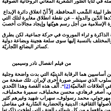
لقد خلقت السينما في هذا البلد “هويتها” الخاصّة، فمزجت بين “الفن” وضرورة الحفاظ على “الأخلاق” نظرا لبيئة الشّعب المحافظة. إلاّ أنّ انغلاق دائرة الإبداع
ها الدّين والدولة – عن نقطة انطلاق مغايرة لتلك التي
 الذاكرة و ثراء الموروث في حركة جماعية، لكن بطرق
 والمختلف بالنسبة إليها سوى سلعة هجينة وبضاعة دولية
كسائر البضائع التّجاريّة.
من فيلم انفصال نادر وسيمين
رين أساسيين هما الرقابة الدينيّة التي بدت واضحة وجلية
 الأسلوب الذي سينشر صورة أخرى لإيران. تلك صفحة من
 العلاقات العالميّة
[2]
“. ألّف هذه القصة وهذا التّحدي
بناهي، أصغر فرهادي، محسن مخملباف، سميرة مخملباف،
أصولها الثقافية: الدينية والحضارية السّارية في مفاصل
 من واقعها و من كل شوائب العنف التي لطخت ذاكرتها