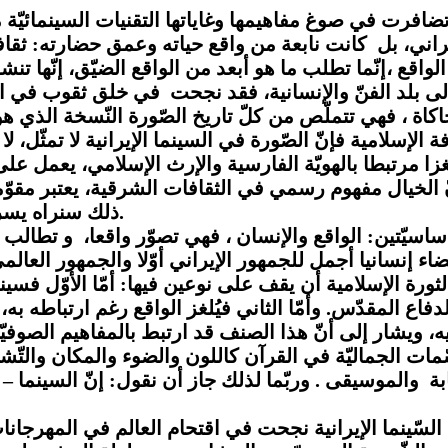
تضافرت في صوغ مفاهيمها وغاياتها التقنيات السينمائيّة
اني، بل كانت نابعة من واقع حياته وعمق حضارته: ثقافة 
ع ،إنّما تطلب ما هو أبعد من الواقع الضيّق، إنّها تنش
ّد محاكاة ، فهي تتملّص من كلّ تاريخ الصّورة النّسخة ال
ة الإسلامية فإنّ الصّورة في السينما الإيرانية لا تمثّل
غزا مرتبطا بالهويّة الفارسية والإرث الإسلامي، يعمل ع
الخيال مفهوم رسمي في الثقافات الشرقية، يعتبر مقوّما 
ذلك سنراه يسري عميقا في الفنون البصريّة في إيران وخاصّة السينما.
ساسيّتين: الواقع والإنسان ، فهي تصوّر واقعا، و تطالب با
 إنسانيا أجمل للجمهور الإيراني أوّلا والجمهور العالمي ث
 الثورة الإسلامية أن يقف على نوعين فيها: أمّا الأوّل ف
اع المقدّس. وأمّا الثاني فيُلغز الواقع رغم ارتباطه به، 
ه، ويشار إلى أنّ هذا الصنف قد ارتبط بالمفاهيم الصوفيّ
ت الجماليّة في القرآن كاللون والضوء والمكان والتّشكيل 
ابة والموسيقى . وربّما لذلك جاز أن نقول: إنّ السينما 