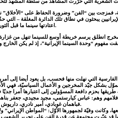
انيين يبحثون في نطاق تلك الدائرة المغلقة – التي حدّد
اعتادتها سينما ما قبل الثورة الإسلامية من أجل رسم هويّتها وإيجاد مجالات أخصبَ.
للمخرج انطلق يرسم خريطة أوسع للسينما تنهل من غزارة
حققت مفهوم “وحدة السينما الإيرانية”، إذ لم يكن الخارج
كرة الفارسية التي نهلت منها فحسب، بل يعود أيضا إلى أم
 يموّل بشكل جيّد المخرجين و الأعمال السياسيّة، فهي
ريقها بحزم دافعة المسؤولين إلى اعتبارها أمرا جديّا في
لم بأفلامهم وهم: عباس كيارستمي، مجيد مجيدي، جعفر 
فباهمان غوبادي، أمير نادري، داريوش مهرجوئي، محمد رسولوف، سهراب شهيد وغيرهم كثير.
ها، وكانت وفيّة لجمهورها الأوّل: “المواطن الإيراني” ول
ّها قد عبّرت مجتمعة عن قدرة الفن على تحرير الشعوب