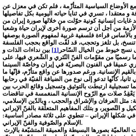
 مع الأوضاع السياسية المتأزّمة ، فلم تكن في معزل عن
و معتقدا ، تسري في ثنايا حياته اليومية بكل تفاصيلها
د غايات إنسانية كونية حوّلت من خلالها صورة إيران من
ذي هو بالأساس قراءة فلسفية غربية لمفهوم الصورة بوصفها
، لا تنسخ، بل تلغز وتحجب، قد لفّت الواقع بحجب الفلسفة
لى نسج خيوط من الخيال السّاحر
[1]
بين نداءات الذات و
رسميّا من مقوّمات الفنّ النّثري و الشّعري فيها، على
لقيم الإنسانية. ورغم صدورها عن واقع متأزّم، فإنّها ما
انيا، كأنّها تدعو إلى نوع من الضيافة الفنيّة في رحابها
سينما تسجيلية ارتبطت بالتوثيق وتسجيل وقائع الحرب بين
يَعْقِدُ صلات مع الرّوح الإنسانية المنغمسة في تناقضات
ة: مثل العرفان والإشراق والحجب ، وبالدّين الإسلامي،
و التّصوير، و بتلك المفاهيم المتعلّقة بالفنّ الإيراني
– في شكلها الإيراني – تنطوي على ثلاثة مصادر أساسية:
الإسلام والصّوفية والفنّ الإيراني.
لئن ارتبطت إيران في العقل العالمي بالحرب فإنّ السّينما الإيرانية نجحت في اقتحام العالم في المهرجانات العالميّة بصورها البسيطة والعميقة المتشبّعة بالإرث