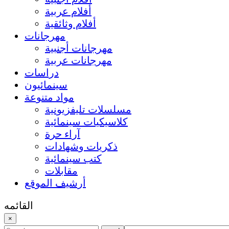
أفلام عربية
أفلام وثائقية
مهرجانات
مهرجانات أجنبية
مهرجانات عربية
دراسات
سينمائيون
مواد متنوعة
مسلسلات تليفزيونية
كلاسيكيات سينمائية
آراء حرة
ذكريات وشهادات
كتب سينمائية
مقابلات
أرشيف الموقع
القائمه
×