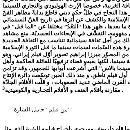
هذا النجاح في ظلّ حكم ديني قاطعَ بدايةً مظاهر الفنّ
ا بعدها ، ظهر هذا “البَعْدُ” مختلفا عن “الما قبل” في
في مفهومه، التقشّف في الإيحاءات الجسديّة، منع مشاهد
…ذلك من أجل ثقافة سينمائية تتناسب مع الثقافة الجديدة
لبلد ، ثمّ طلب من المصوّر ميرزا إبراهيم تصوير أوّل فيلم إيراني، وهو
 الدين شاه أمام جهاز السينماتوغراف. وتمّ في عام 1904 افتتاح أوّل قاعة سينما، لكنها بقيت فضاء ترفيهيّا للعائلة الحاكمة وأهل
سبات الخاصّة في القصر إلى حدود سنة 1930 تاريخ افتتاح قاعة: “سينما بالاس” التي أُشرعت أبوابها للجمهور، وقد تزامن
ذلك مع ظهور أوّل فيلم صامت يحمل عنوان: فتاة من محافظة لورستان لعبد الحسين سيدنتا، ثم ظهر سنة 1934 أول فيلم ناطق، و منذ ذلك الحين توسّعت دائرة الإنتاج
 القرن الماضي عديد الصعوبات ، و قلّت الأفلام الجادّة
3
.
مقارنة بأفلام العنف و الأفلام التجـارية والكوميدية
من فيلم “حامل الشارة”
دما قام داريوش مهرجوي بإخراج فيلمه البقرة الذي مثل