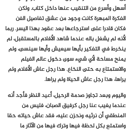
أسهل وأسرع من التنقيب عنها داخل كتاب. ولكن
الفكرة المبهرة كانت وجود من عشق تفاصيل الفن
فكان قادرا على استرجاعها بعد عقود بهذا اليسر. ربما
لأنه لم يشغل باله عندما شاهد الأفلام بالمستقبل، لم
ينخرط في التفكير بأيها سيعيش وأيها سينسى، ولم
يمنح مساحة لأي شيء سوى دخول عالم الفيلم
والاستمتاع به حتى النخاع. هذا رجل عاش الأفلام ولم
يراها، هذا رجل عاش الحياة ولم يراها.
واليوم وبعد تجاوز صدمة الرحيل، أعيد النظر فأجد أنه
عندما يغيب عنا رجل كرفيق الصبان، فليس من
المنطقي أن نرثيه ونحزن عليه، فقد عاش حياته حقا
واستمتع بكل لحظة فيها وترك فيها من الآثار ما