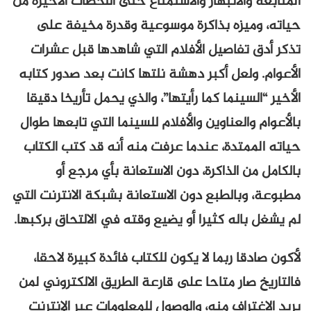
المتابعة والانبهار والاستمتاع حتى اللحظات الأخيرة من
حياته، وميزه بذاكرة موسوعية وقدرة مخيفة على
تذكر أدق تفاصيل الأفلام التي شاهدها قبل عشرات
الأعوام. ولعل أكبر دهشة نلتها كانت بعد صدور كتابه
الأخير “السينما كما رأيتها”، والذي يحمل تأريخا دقيقا
بالأعوام والعناوين والأفلام للسينما التي تابعها طوال
حياته الممتدة، عندما عرفت منه أنه قد كتب الكتاب
بالكامل من الذاكرة، دون الاستعانة بأي مرجع أو
مطبوعة، وبالطبع دون الاستعانة بشبكة الانترنت التي
لم يشغل باله كثيرا أو يضيع وقته في الالتحاق بركبها.
لأكون صادقا ربما لا يكون للكتاب فائدة كبيرة لاحقا،
فالتاريخ صار متاحا على قارعة الطريق الالكتروني لمن
يريد الاغتراف منه، والوصول للمعلومات عبر الإنترنت