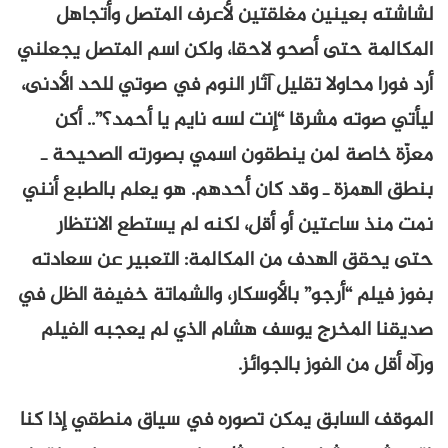
لشاشته بعينين مغلقتين لأعرف المتصل وأتجاهل
المكالمة حتى أصحو لاحقا، ولكن اسم المتصل يجعلني
أرد فورا محاولا تقليل آثار النوم في صوتي للحد الأدنى،
ليأتي صوته مشرقا “إنت لسه نايم يا أحمد؟”.. أكن
معزّة خاصة لمن ينطقون اسمي بصورته الصحيحة ـ
بنطق الهمزة ـ وقد كان أحدهم. هو يعلم بالطبع أنني
نمت منذ ساعتين أو أقل، لكنه لم يستطع الانتظار
حتى يحقق الهدف من المكالمة: التعبير عن سعادته
بفوز فيلم “أرجو” بالأوسكار، والشماتة خفيفة الظل في
صديقنا المخرج يوسف هشام الذي لم يعجبه الفيلم
ورآه أقل من الفوز بالجوائز.
الموقف السابق يمكن تصوره في سياق منطقي إذا كنا