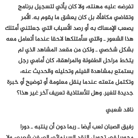
تفرضه عليه مهنته، ولا كان يأتي لتسجيل برنامج
وتقاضي مكافأة، بل كان يعشق ما يقوم به. الأمر
يصعب الإمساك به أو رصد الأسباب التي جعلتني أمتلك
هذا الشعور ـ والتي سأمتلكها لاحقا عندما أتعامل معه
بشكل شخصي ـ ولكن من مقعد المشاهد الذي لم
يتخط مراحل الطفولة والمراهقة، كان أمامي رجل
يستمتع بمشاهدة الفيلم وتحليله والحديث عنه،
وتكتمل متعته عندما ينقل معلومة أو توضيح أو خبرة
جديدة للغير. وهل للأستاذية تعريف آخر غير هذا؟
ناقد شعبي
رفيق الصبان لعب أيضا ـ ربما دون أن ينتبه ـ دورا
محوريا في تحويل النقد السينمائي إلى فن شعبي، ولا