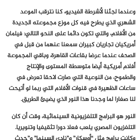
وعندما لجئنا لأشرطة الفيديو، كنا نترقب الموعد
الشهري الذي يطرح فيه كل موزع مجموعته الجديدة
من الأفلام، والتي تكون دائما على النحو التالي: فيلمان
أمريكيان تجاريان كبيران سمعنا عنهما من قبل في
الصحف عندما عرضا بقاعات القاهرة، وباقي المجموعة
أفلام أمريكية أيضا متوسطة المستوى والإنتاج
والطموح، من النوعية التي صارت لاحقا تعرض في
ساعات الظهيرة في قنوات الأفلام التي ربما لو أتيحت
لنا صغارا لما وجدنا هذا النور الذي يضيئ الطريق.
النور هو البرامج التلفزيونية السينمائية، وقت أن كان
التلفزيون المصري يلعب فعلا دورا تثقيفيا وتنويريا.
وكانت برامج مثل “أوسكار” و”نادي السينما” و”حدث