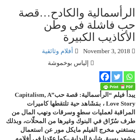
الرأسمالية والكادح…قصة
حب فاشلة في وطن
الأكاذيب الكبيرة
November 3, 2018
أفلام وثائقية
إلياس بوخموشة
يبدأ فيلم “الرأسمالية: قصة حب”
Capitalism, A
Love Story
، بمَشَاهد حية تلتقطها كاميرات
المراقبة لعمليات سطوٍ وسرقات ونهب المال من
طرف سُرّاق في البنوك وغيرها من المحلّات، وبذلك
يستغني مخرج الفيلم مايكل مور عن استعمال
مشهد يسبق شارة البداية –كما عوّدنا في أفلامه