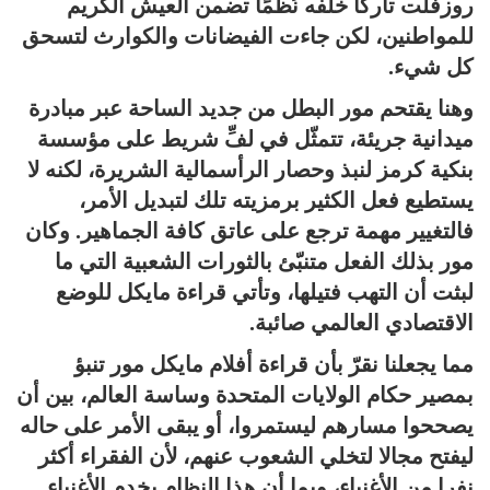
روزفلت تاركا خلفه نُظُمًا تضمن العيش الكريم
للمواطنين، لكن جاءت الفيضانات والكوارث لتسحق
كل شيء.
وهنا يقتحم مور البطل من جديد الساحة عبر مبادرة
ميدانية جريئة، تتمثّل في لفِّ شريط على مؤسسة
بنكية كرمز لنبذ وحصار الرأسمالية الشريرة، لكنه لا
يستطيع فعل الكثير برمزيته تلك لتبديل الأمر،
فالتغيير مهمة ترجع على عاتق كافة الجماهير. وكان
مور بذلك الفعل متنبّئ بالثورات الشعبية التي ما
لبثت أن التهب فتيلها، وتأتي قراءة مايكل للوضع
الاقتصادي العالمي صائبة.
مما يجعلنا نقرّ بأن قراءة أفلام مايكل مور تنبؤ
بمصير حكام الولايات المتحدة وساسة العالم، بين أن
يصححوا مسارهم ليستمروا، أو يبقى الأمر على حاله
ليفتح مجالا لتخلي الشعوب عنهم، لأن الفقراء أكثر
نفرا من الأغنياء، وبما أن هذا النظام يخدم الأغنياء