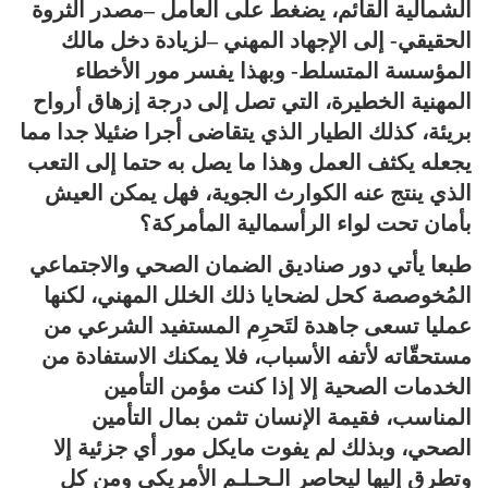
الشمالية القائم، يضغط على العامل –مصدر الثروة
الحقيقي- إلى الإجهاد المهني –لزيادة دخل مالك
المؤسسة المتسلط- وبهذا يفسر مور الأخطاء
المهنية الخطيرة، التي تصل إلى درجة إزهاق أرواح
بريئة، كذلك الطيار الذي يتقاضى أجرا ضئيلا جدا مما
يجعله يكثف العمل وهذا ما يصل به حتما إلى التعب
الذي ينتج عنه الكوارث الجوية، فهل يمكن العيش
بأمان تحت لواء الرأسمالية المأمركة؟
طبعا يأتي دور صناديق الضمان الصحي والاجتماعي
المُخوصصة كحل لضحايا ذلك الخلل المهني، لكنها
عمليا تسعى جاهدة لتَحرِم المستفيد الشرعي من
مستحقّاته لأتفه الأسباب، فلا يمكنك الاستفادة من
الخدمات الصحية إلا إذا كنت مؤمن التأمين
المناسب، فقيمة الإنسان تثمن بمال التأمين
الصحي، وبذلك لم يفوت مايكل مور أي جزئية إلا
وتطرق إليها ليحاصر الـحـلـم الأمريكي ومن كل