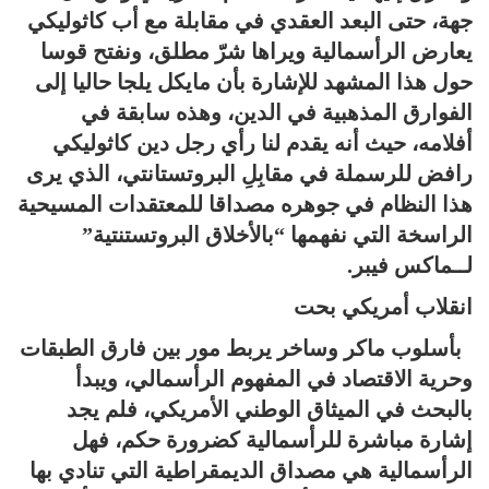
جهة، حتى البعد العقدي في مقابلة مع أب كاثوليكي
يعارض الرأسمالية ويراها شرّ مطلق، ونفتح قوسا
حول هذا المشهد للإشارة بأن مايكل يلجا حاليا إلى
الفوارق المذهبية في الدين، وهذه سابقة في
أفلامه، حيث أنه يقدم لنا رأي رجل دين كاثوليكي
رافض للرسملة في مقابِلِ البروتستانتي، الذي يرى
هذا النظام في جوهره مصداقا للمعتقدات المسيحية
الراسخة التي نفهمها “بالأخلاق البروتستنتية”
لــماكس فيبر.
انقلاب أمريكي بحت
بأسلوب ماكر وساخر يربط مور بين فارق الطبقات
وحرية الاقتصاد في المفهوم الرأسمالي، ويبدأ
بالبحث في الميثاق الوطني الأمريكي، فلم يجد
إشارة مباشرة للرأسمالية كضرورة حكم، فهل
الرأسمالية هي مصداق الديمقراطية التي تنادي بها