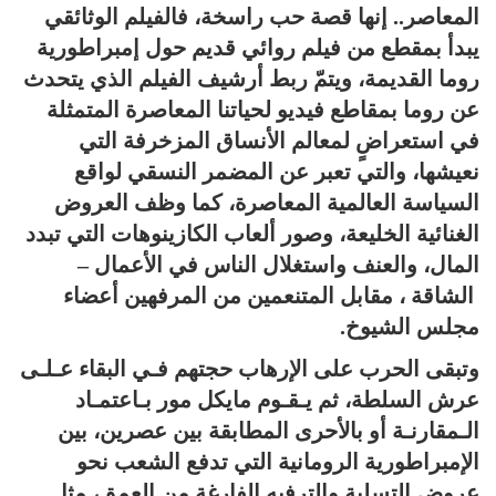
المعاصر.. إنها قصة حب راسخة، فالفيلم الوثائقي
يبدأ بمقطع من فيلم روائي قديم حول إمبراطورية
روما القديمة، ويتمّ ربط أرشيف الفيلم الذي يتحدث
عن روما بمقاطع فيديو لحياتنا المعاصرة المتمثلة
في استعراضٍ لمعالم الأنساق المزخرفة التي
نعيشها، والتي تعبر عن المضمر النسقي لواقع
السياسة العالمية المعاصرة، كما وظف العروض
الغنائية الخليعة، وصور ألعاب الكازينوهات التي تبدد
المال، والعنف واستغلال الناس في الأعمال –
الشاقة
، مقابل المتنعمين من المرفهين أعضاء
مجلس الشيوخ.
وتبقى الحرب على الإرهاب حجتهم فـي البقاء عـلـى
عرش السلطة، ثم يـقـوم مايكل مور بـاعتمـاد
الـمقارنـة أو بالأحرى المطابقة بين عصرين، بين
الإمبراطورية الرومانية التي تدفع الشعب نحو
عروض التسلية والترفيه الفارغة من العمق، مثل