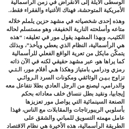
الوسطى الآيلة إلى الانقراض في زمن الرأسمالية
الأمريكية المتوحشة، فهناك الأغنياء والفقراء فقط،.
وهذه إحدى شخصياته في مشهد حزين يلملم خلاله
متاعه وأسلحته النارية الخفيفة، وهو مستسلم لحاله
الكئيب، وبهذا المشهد يقول مور في تعليقه: “هذه
هي الرأسمالية، النظام الذي يعطي ويأخذ”، وبذلك
يتمكّن مايكل من تعرية الواقع الفعلي للرأسمالية
كما يراها هو، عبر مشهد حقيقي لكنه في الآن ذاته
رمزي ودرامي بامتياز وهكذا هـي أفلام مور، الـتـي
تزاوج بـيـن الوثائقي ومكونات السرد الـروائـي
والدرامي، ليصنع من الرجل العادي بطلا نتفاعل معه
إيجابيا، ونقيد بطل ننساق خلف معاداته بحكم
الصنعة السينمائية التي يواصل مور تعزيزها
بأسلوبي الريبورتاجات والمقابلات مع الناس، فهذا
عامل مهمته التسويق للمباني والشقق على
الطريقة الرأسمالية، هذه الأخيرة هي نظام الاقتصاد