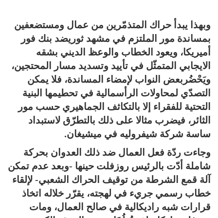
وبهذا يبدأ حراك المتذمّرين من عمال ومستضعفين
بمساندة مور الملتزم في مشهد ثوري
ضد بنك فور
أميريكا، ويعود الخطاب والوعظ الديني بشقه
الايجابي المتمثّل في تأييد وتسديد مسار المحتجين،
ويَحْضُر
بعض النواب لإمضاء المساندة، فلا يمكن
التصدّي لمحاولات الرأسمالية في تحطيمها البنية
التحتية للفقراء إلا بالتكاثف الجماهيري حسب مور
الثائر، فيضرب مثالا على ذلك بالتطرّق لاستبداد
ساسة شركة شيفروليه في ميشيغان.
وجاءت ردّة فعل العمال ضد ذلك العدوان بحركة
شاملة أدّت بالرئيس روزفلت حينها -وبعد عدم تمكن
آلة قمع الشرطة من توقيف الحراك الشعبي- لإلقاء
خطاب رسمي جريء في لهجته، يقرّر خلاله اتخاذ
قرارات شبه راديكالية في صالح العمال، ومات