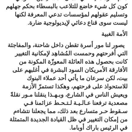
كون كل شيء خاضع للتلاعب بالبسطاء بحكم جهلهم
وتسليم عقولهم لمؤسسات تدعي المعرفة لكنها
ليست سوى قناع دعائي لإيديولوجية ضارة.
الأمة الغبية
يصور لنا مور أسرة تقطن داخل شاحنة، والمفاجئة
التي أفرحتهم وحمست المُشاهِد لإمكانية التغيير
كانت بحصول هذه العائلة المعوزّة المكونة من
الأفارقة الأمريكان السود البشرة في أغلبهم على
بيت، لكن سرعان ما يأتي أحد عملاء البنوك
للاستحواذ على فرحتهم، وهكذا تستمرّ الأزمة
ويعيش الناس في الشارع، وبـهـذا ينقلنا مـور نقلةً
مصعدية ترفعنا عـالـيـة لـتـحـط عزائمنا فـي
سـقوط حـر متسارع بعد ذلك، مما يجعلنا نتشاءم
من إمكان التغيير في ظل القيادة الجديدة المتمثلة
في الرئيس باراك أوباما.