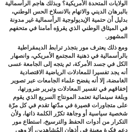
الولايات المتحدة الأمريكية؟ وبذلك هاجم الرأسمالية
بالبرهان الديني والاتهام بالانسلاخ الحس الوطني،
بدليل أن حتمية الإيديولوجية الرأسمالية غير مدونة
في الميثاق الوطني الذي يقرؤه أمامنا في متحفهم
المشهور.
ومع ذلك يعترف مور بتجذر ترابط الديمقراطية
بالرأسمالية في ذهنية المجتمع الأمريكي، وانصهار
الكل في جسد الأمركة، ثم يتجه إلى الجامعة عسى
أنه يجد تفسيرا للمعادلات الرياضية الاقتصادية
الغامضة، إلا أنه يفضح علماء الجامعات عبر تصوير
إخفاقهم في تفسير المعادلات وتبرير ضرورتها،
وبلغة سينمائية تعتمد المونتاج السريع الذي يقوم
على متجاورات قصيرة في مدّتها تقدم في كل مرّة
شخصية سياسية أو وجاهة تكرّر الكلمة ذاتها، ولأن
التكرار من أدوات الحفظ والترسيخ، استطاع مور
دعم فكرة معينة في أذهان المُشاهِدين، ألا وهي