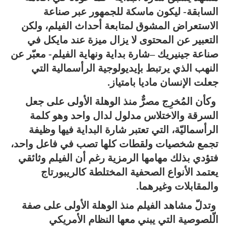
السابقة- ليكون ماسكة للجمهور عبر صناعة
الاستعراض المشوق لمتابعة أحداث الفيلم، ولكن
التعبير عن المحتوى لا يزال ميزة عند مايكل في
صناعة جينيريك –شارة بداية ونهاية الفيلم- معبّر عن
النهب الذي يرتبط بإيديولوجية الرأسمالية التي
جعلت الإنسان ماديا بامتياز.
وكأن المُخرِج مصرٌّ منذ الوهلة الأولى على جعل
السرقة والاختلاس مدلول لدال واحد وهو كلمة
الرأسماليّة، التي تعتبر شارة البداية فيها وظيفة
تجمع شخصيات ولقطات كلها تصب في فاعل واحد،
فتؤدي بذلك مهامها الرمزية رغم أن الفيلم وثائقي
يعتمد الأنواع الصحفية المختلطة كالريبورتاج
والمقابلات وغيرهما.
وتدلّ مشاهد الفيلم منذ الوهلة الأولى على صفة
الّلصوصية التي يبني معها النظام الأمريكي