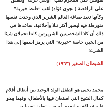
سوسن على المجرم لقب “أونكل عزت” وتطلق
على الراقصة ( نجوى فؤاد) لقب “طنط خيرية”
وكأنها تعيد صياغة العالم الشرير الذي وجدت نفسها
متورطة فيه ليصير أكثر نبلا وأخلاقية، ساعدها في
ذلك أن كلا الشخصيتين الشريرتين كانتا تحملان شيئا
من الخير، خاصة “خيرية” التي يرمز اسمها إلى هذا
الشيء!
الشيطان الصغير (١٩٦٣)
محمد يحيى هو الطفل الولد الوحيد بين أبطال أفلام
كمال الشيخ التي استعان فيها بالأطفال، وفيما يبدو
فإنه قد ادّخره لتحدي أصعب، تجاوز تحديات