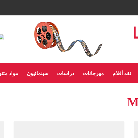
نقد أفلام
مهرجانات
دراسات
سينمائيون
مواد متن
M