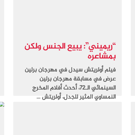
“ريميني”: يبيع الجنس ولكن
بمشاعره
فيلم أولريتش سيدل في مهرجان برلين
عرض في مسابقة مهرجان برلين
السينمائي الـ72، أحدث أفلام المخرج
النمساوي المثير للجدل، أولريتش …