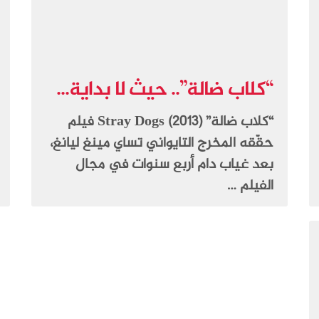
“كلاب ضالة”.. حيث لا بداية...
“كلاب ضالة” Stray Dogs (2013) فيلم
حقّقه المخرج التايواني تساي مينغ ليانغ،
بعد غياب دام أربع سنوات في مجال
الفيلم …