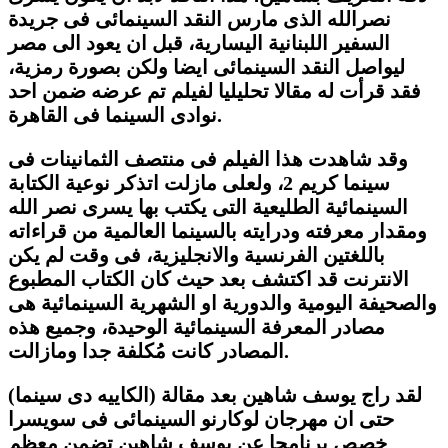
نصرالله الذى مارس النقد السينمائى فى جريدة
السفير اللبنانية اليسارية، قبل ان يعود الى مصر
ليواصل النقد السينمائى ايضا ولكن بصورة رمزية،
فقد قرأت له مقالا تحليليا لفيلم تم عرضه ضمن احد
.
نوادى السينما فى القاهرة
وقد شاهدت هذا الفيلم فى منتصف الثمانينات فى
سينما كريم 2، ولعلى مازلت اتذكر نوعية الكتابة
السينمائية الطليعية التى يكتب بها يسرى نصر الله
ومقدار معرفته ودرايته بالسينما العالمية من قراءاته
باللغتين الفرنسية والانجليزية، فى وقت لم يكن
الانترنت قد اكتشف بعد حيث كان الكتاب المطبوع
والصحيفة اليومية والدورية او الشهرية السينمائية هى
مصادر المعرفة السينمائية الوحيدة، وجميع هذه
المصادر كانت مُكلفة جدا ومازالت.
لقد راج يوسف شاهين بعد مقالة (الكاييه دى سينما)
حتى ان مهرجان لوكارنو السينمائى فى سويسرا
خصص برنامجا عن يوسف شاهين تضمن معظم