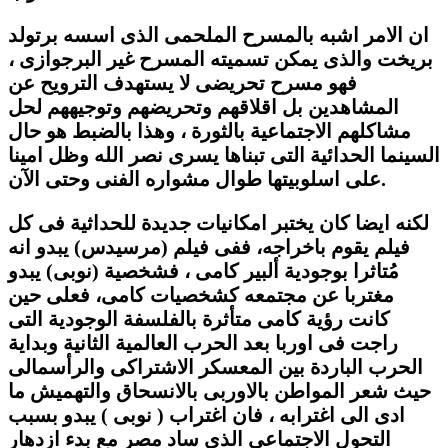
ان الامر اشبه بالمسرح الملحمى الذى اسسه برتولد
بريخت والذى يمكن تسميته المسرح غير البرجوازى ،
فهو مسرح تحريضى لا يستهدف الترويح عن
المشاهدين بل اقلاقهم وتحريضهم وتوجيههم لحل
مشاكلهم الاجتماعية بالثورة ، وهذا بالضبط هو حال
السينما الحدائية التى تبناها يسرى نصر الله وظل امينا
على اسلوبيتها طوال مشواره الفنى وحتى الآن.
لكنه ايضا كان يختبر امكانيات جديدة للحداثية فى كل
فيلم يقوم باخراجه، ففى فيلم (مرسيدس) يبدو انه
مُتاثرا بوجودية ألبير كامى ، فشخصية (نوبى) يبدو
مغتربا عن مجتمعه كشخصيات كامى، فعلى حين
كانت رؤية كامى متأثرة بالفلسفة الوجودية التى
راجت فى اوربا بعد الحرب العالمية الثانية وبداية
الحرب الباردة بين المعسكر الاشتراكى والرأسمالى
حيث شعر المواطن بالاوربى بالانسحاق والتهميش ما
ادى الى اغترابه ، فان اغتراب ( نوبى ) يبدو بسبب
التحول الاجتماعى الذى ساد مصر مع بدء ازدهار