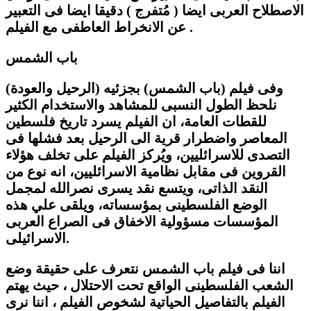
الاصطلاح العربى ايضا ( مُتفرج ) دقيقا ايضا فى التعبير
عن الانخراط العاطفى مع الفيلم .
باب الشمس
وفى فيلم (باب الشمس) بجزئيه (الرحيل والعودة)
نلحظ الطول النسبى للمشاهد والاستخدام الكثير
للقطات العامة، ان الفيلم يسرد تاريخ فلسطين
المعاصر واضطرار قرية الى الرحيل بعد فشلها فى
التصدى للاسرائليين، ويُركز الفيلم على تخلف هؤلاء
القروين فى مقابل نظامية الاسرائليين، انه نوع من
النقد الذاتى، ويتسع نقد يسرى نصرالله لمجمل
الوضع الفلسطينى بمؤسساته، ويلقى علي هذه
المؤسسات مسؤولية الاخفاق فى الصراع العربى
الاسرائيلى.
اننا فى فيلم باب الشمس نتعرف على حقيقة وضع
الشعب الفلسطينى الواقع تحت الاحتلال ، حيث يهتم
الفيلم بالتفاصيل الحياتية لشخوص الفيلم ، اننا نرى