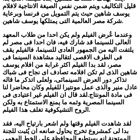
قليل التكاليف ويتم ضمن نفس الصيغة الانتاجية لافلام
يوسف شاهين حيث يتم التمويل من فرنسا وبرعاية
شركة مصر العالمية التى يمتلكها يوسف شاهين.
وعندما عُرض الفيلم ولم يكن احدا من طلاب المعهد
العالى للسينما قد شارك فيه، فان احدا فى مصر لم
يلتفت اليه من الجمهور العادى للسينما، فالفيلم يقف
فى الطرف الاقصى لتقاليد مشاهدة السينما فى
مصر، لقد بدا الفيلم اكثر غرابة من افلام يوسف
شاهين الذى لم تكن افلامه تصادف اى نجاح فى شباك
تذاكر دور العرض السينمائى، ولعلى اتذكر ما قاله
عادل منير والذى عمل مونتيرا للفيلم وكان محاضرا لنا
فى مادة المونتاج
.
لقد قال ان الفيلم غير اعتيادى فى
السينما المصرية وثمه ما يمنع الاستمتاع به ولكن
.
الروح التشيكوفية تغلف هذا الفيلم
لقد شاهدت الفيلم وقتها ولم اشعر بارتياح اليه، فقد
بدا لى كمشروع تخرج يحاول صانعه ان يُثبت للجنة
الممتحنة انه يستطيع المحافظة على الخط الوهمى