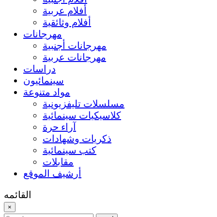
أفلام عربية
أفلام وثائقية
مهرجانات
مهرجانات أجنبية
مهرجانات عربية
دراسات
سينمائيون
مواد متنوعة
مسلسلات تليفزيونية
كلاسيكيات سينمائية
آراء حرة
ذكريات وشهادات
كتب سينمائية
مقابلات
أرشيف الموقع
القائمه
×