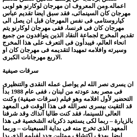
اعماله
.
ومن المعروف ان مهرجان لوكارنو هو لوبى
مهرجان كان السينمائى، فقد سبق ايضا تقديم عباس
كياروستامى فى نفس المهرجان قبل ان يصل الى
مهرجان كان فى فرنسا، ففى مهرجان لوكارنو يتم
تقديم المخرج لجماعة النقاد الذين يتوافدون من جميع
انحاء العالم، فيبدأون فى التعرف على هذا المخرج
وسيرته وافلامه تمهيدا لتقديمه فى مهرجان كان او
الاربع مهرجانات الكبرى.
سرقات صيفية
ان يسرى نصر الله لم يواصل عمله النقدى والتنظيرى
فى مصر بعد عودته من لبنان ، ففى عام 1988 بدأ
التحضير لأول افلامه وهو فيلم (سرقات صيفية) وكنت
قد التقيت بيسرى نصرالله فى هذا الوقت فى المعهد
العالى للسينما، فقد كنت طالبا آنذاك وقد شرفنا
بالزيارة – ربما لكى يستعيد ذكرياته الشخصية فى هذا
المعهد الذى تخرج منه فى بداية السبعينات – وربما
ايضا بهدف اكتشاف ممثلين جدد لفيلمه الذى بدا