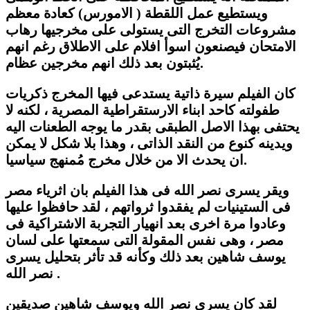
ويستطيع عمل اللقطة ( الامورس) كعادة معظم
مشروعات التخرج التى يستولى على مخرجيها رهاب
الامتحان فيصنعون اسوأ افلام على الاطلاق رغم انهم
يُثبتون بعد ذلك انهم مخرجين عظام.
كان الفيلم سيرة ذاتية يستدعى فيها المخرج ذكريات
طفولته كاحد ابناء الارستقراطية المصرية ، لكنه لا
يحتفى بهذا الاصل الطبقى بقدر ما يوجه الطعنات اليه
ويدينه كنوع من النقد الذاتى ، وهذا بلا شكل لا يمكن
ان يحدث الا من خلال مخرج مُمنهج سياسيا.
ويقر يسرى نصر الله فى هذا الفيلم بان اثرياء مصر
فى الستينيات لم يفقدوا ثرواتهم ، لقد حافظوا عليها
وعادوا مرة اخرى بعد انهيار التجربة الاشتراكية فى
مصر ، وهى نفس المقولة التى سمعتها على لسان
يوسف شاهين بعد ذلك وكأنه قد تأثر بتحليل يسرى
نصر الله .
لقد كان يسرى نصر الله ويوسف شاهين صديقين