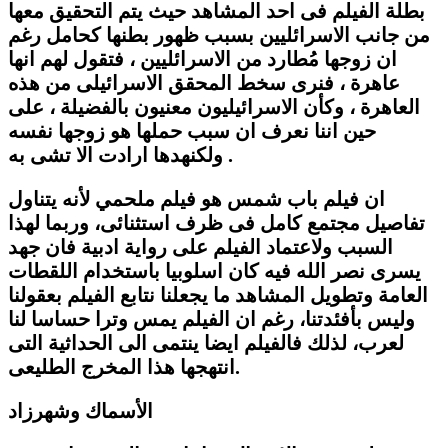
بطلة الفيلم فى احد المشاهد حيث يتم التحقيق معها
من جانب الاسرائليين بسبب ظهور بطنها كحامل رغم
ان زوجها مُطارد من الاسرائليين ، فتقول لهم انها
عاهرة ، فنرى سخط المحقق الاسرائيلى من هذه
العاهرة ، وكأن الاسرائيليون معنيون بالفضيلة ، على
حين اننا نعرف ان سبب حملها هو زوجها نفسه
ولكنهدها ارادت الا تشى به .
ان فيلم باب شمس هو فيلم ملحمي لأنه يتناول
تفاصيل مجتمع كامل فى ظرف استثنائى، وربما لهذا
السبب ولاعتماد الفيلم على رواية ادبية فان جهد
يسرى نصر الله فيه كان اسلوبيا باستخدام اللقطات
العامة وتطويل المشاهد ما يجعلنا نتابع الفيلم بعقولنا
وليس بأفئدتنا، رغم ان الفيلم يمس وترا حساسا لنا
لعرب، لذلك فالفيلم ايضا ينتمى الى الحداثية التى
انتهجها هذا المخرج الطليعى.
الأسماك وشهرزاد