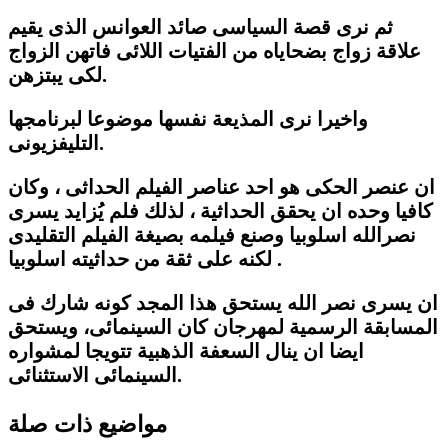
ثم نرى قصة السياسى صائد العوانس الذى يقيم
علاقة زواج بضحاياه من الفتيات اللائى فاتهن الزواج
لكى يبتزهن.
واخيرا نرى المذيعة نفسها موضوعا لبرنامجها
التليفزيونى.
ان عنصر الحكى هو احد عناصر الفيلم الحداثى ، وكان
كافيا وحده ان يحقق الحداثية ، لذلك فلم يُزايد يسرى
نصرالله اسلوبيا وصنع فيلمه بصيغة الفيلم التقليدى
لكنه على ثقة من حداثيته اسلوبيا .
ان يسرى نصر الله يستحق هذا المجد كونه شارك فى
المسابقة الرسمية لمهرجان كان السينمائى، ويستحق
ايضا ان ينال السعفة الذهبية تتويجا لمشواره
السينمائى الاستثنائى.
مواضيع ذات صلة