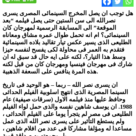
هل توجب ان يصل المخرج السينمائى المصرى يسرى
نصرالله الى سن الستين حتى يصل فيلمه “بعد
الموقعة” الى المسابقة الرسمية لمهرجان كان
السينمائى؟ ام انه تحمل طوال عمره مشاق ومعاناه
الطليعى الذى يسير عكس تيار تقاليد بلاده السينمائية
فتقدم به العمر فى محاولة لكى يفسح لنفسه حيزا
وسط هذا التيار؟، لكنه على ايه حال قد سبق له ان
شارك فى مهرجان فينسيا ومهرجان كان من قبل لكنه
هذه المرة ينافس على السعفة الذهبية.
ان يسرى نصر الله – ربما – هو الوحيد فى تاريخ
السينما المصرية الذى انتهج اسلوبية الفيلم الحداثى
وحافظ عليها منذ فيلمه الاول (سرقات صيفية) عام
1988
.
ان يوسف شاهين نفسه والذى حمل لواء الفيلم
الطليعى فى مصر لم يتجرأ يوما على الفيلم الحداثى ،
ولم يستطع التأثير على يسرى نصر الله الذى عمل
مساعدا له ومؤلفا مشاركا فى عدد من افلام شاهين ،
بل وجمعته به صداقة قوية.