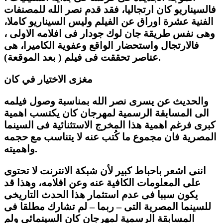
فالسيناريو كان ارتجاليا، فقد قدم نصر الله للمصنفات
الفنية عشرة اوراق عن الفيلم وليس السيناريو كاملا،
وهى نفس طريقة جان لوك جودار فى افلامه الاولى ،
فالارتجال واستحضار الواقع وعفوية الكاميرا، هى
عناصر تحققت فى فيلم ( بعد الموقعة).
مغزى الاختيار في كان
والحديث عن يسرى نصر الله بمناسبة وصول فيلمه
الى المسابقة الرسمية لمهرجان كان يكتسب اهمية
كبرى فرغم اهمية هذا المخرج الاستثنائية فى السينما
المصرية فان مجموع ما كُتب عنه لا يتناسب مع حجمه
واهميته.
اننى اشعر باحباط كبير لأن شبكة الانترنت لا تحتوى
على المعلومات الكافية عنه وعن افلامه، وهذا قد
يكون سببا فى عدم استثمار هذا الحدث التاريخى
للسينما المصرية التى – ربما – لم تشارك مطلقا فى
المسابقة الرسمية لمهرجان كان السينمائى ولم