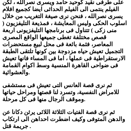
على طرفى نقيد كوحيد حامد ويسرى نصرالله ، لكن
الفيلم ينتمى الى الفيلم الحداثى ايضا كجميع افلام
يسرى نصرالله ، فنحن نرى صيغة التغريب من خلال
اسلوب الحكى وليس المعايشة ، فمذيعة التليفزيون (
منى زكى ) تتناول فى برنامجها التليفزيونى اربعة
قصص مختلفة تغطى جميعها الواقع المصرى
المعاصر، فثمة بائعة فى محل لبيع مستحضرات
التجميل تعيش حياه مزدوجة بين كونها تلتقى الطبقة
الارستقراطية فى عملها ، اما فى المساء فانها تعيش
فى ضواحى القاهرة المنسية وسط اكوام القمامة
والعشوائية.
ثم نرى قصة العانس التى تعيش فى مستشفى
للامراض النفسية، وتسرد لنا قصتها ومراحل حياتها
وموقف الرجال منها فى كل مرحلة.
ثم نرى قصة الفتيات الثلاثة اللائى يرثن دكانا عن
والدهن المتوفى وكيف اضطرت احداهن الى ارتكاب
جريمة قتل .