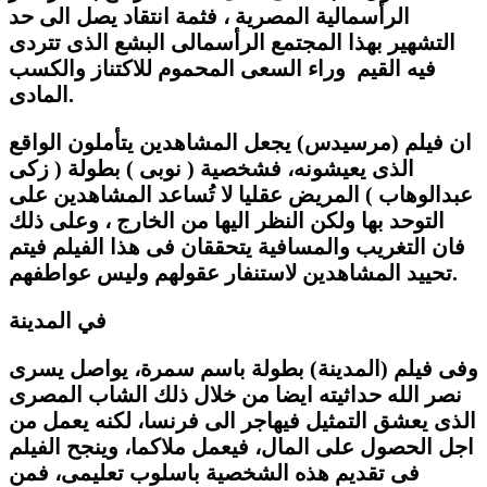
الرأسمالية المصرية ، فثمة انتقاد يصل الى حد
التشهير بهذا المجتمع الرأسمالى البشع الذى تتردى
فيه القيم وراء السعى المحموم للاكتناز والكسب
المادى.
ان فيلم (مرسيدس) يجعل المشاهدين يتأملون الواقع
الذى يعيشونه، فشخصية ( نوبى ) بطولة ( زكى
عبدالوهاب ) المريض عقليا لا تُساعد المشاهدين على
التوحد بها ولكن النظر اليها من الخارج ، وعلى ذلك
فان التغريب والمسافية يتحققان فى هذا الفيلم فيتم
تحييد المشاهدين لاستنفار عقولهم وليس عواطفهم.
في المدينة
وفى فيلم (المدينة) بطولة باسم سمرة، يواصل يسرى
نصر الله حداثيته ايضا من خلال ذلك الشاب المصرى
الذى يعشق التمثيل فيهاجر الى فرنسا، لكنه يعمل من
اجل الحصول على المال، فيعمل ملاكما، وينجح الفيلم
فى تقديم هذه الشخصية باسلوب تعليمى، فمن