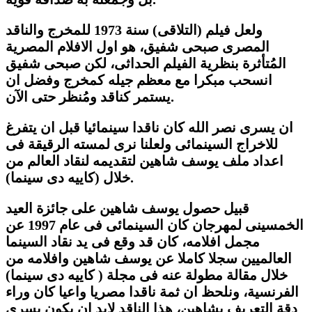
ولعل فيلم (التلاقى) سنة 1973 للمخرج والناقد
المصرى صبحى شفيق، هو اول الافلام المصرية
المُتأثرة بنظرية الفيلم الحداثى، لكن صبحى شفيق
انسحب مبكرا مع معظم جيله كمخرج وفضل ان
يستمر كناقد ومُنظر حتى الآن.
ان يسرى نصر الله كان ناقدا سينمائيا قبل ان يتفرغ
للاخراج السينمائى ولعلنا نرى لمسته الرقيقة فى
اعداد ملف يوسف شاهين لتقديمه لنقاد العالم من
خلال (كاييه دى سينما).
قبيل حصول يوسف شاهين على جائزة العيد
الخمسينى لمهرجان كان السينمائى فى عام 1997 عن
مجمل افلامه، كان قد وقع فى يد نقاد السينما
العالميين سجلا كاملا عن يوسف شاهين وافلامه من
خلال مقالة مطولة عنه فى مجلة ( كاييه دى سينما)
الفرنسية، ونلحظ ان ثمة ناقدا مصريا واعيا كان وراء
دقة التعريف بشاهين، هذا الناقد لابد ان يكون يسرى