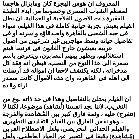
المعروف ان هوس الهجرة كان ومايزال هاجسا
لمعظم الشباب المصرى وخصوصا من ابناء الطبقة
الفقيرة ذات الاصول الفلاحية او العمالية، ان بطل
الفيلم يعيش تجربة حياتية كاملة فى هذا الفيلم، سواء
فى حيه الشعبى بالقاهرة واصدقاؤه واسرته او فى
تفاصيل حياته وسط مهاجرين غير شرعيين من اصول
عربية يعيشون خارج القانون فى فرنسا فيتم
استغلالهم، ويظهر بينهم النصابون، ويتعرض باسم
سمرة الى هذا النوع من النصب، فيظن انه فقد كل
مدخراته ، لكنه يكتشف لاحقا ان امواله قد اُرسلت
الى اهله فى القاهرة، وان هذه الاموال كانت مصدر
ثراء والده.
ان الفيلم يمتلئ بالتفاصيل وهذا فى حد ذاته نوع من
التغريب، لاننا نجد انفسنا (نُشاهد) موضوعا، لكننا لا
(نتفرج) عليه ، وثمة فارق كبير بين المُشاهدة والفرجة
، وهو نفس الفارق بين الفيلم التقليدى التطهيرى
والفيلم الحداثى التحريضى، ولعل الاصطلاح العربى
(مُشاهدة) دقيقا فى التعبير عن الحياد العاطفى، ولعل