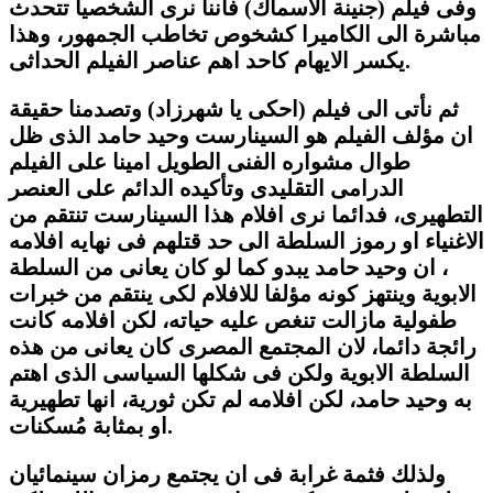
وفى فيلم (جنينة الاسماك) فاننا نرى الشخصيا تتحدث
مباشرة الى الكاميرا كشخوص تخاطب الجمهور، وهذا
يكسر الايهام كاحد اهم عناصر الفيلم الحداثى.
ثم نأتى الى فيلم (احكى يا شهرزاد) وتصدمنا حقيقة
ان مؤلف الفيلم هو السينارست وحيد حامد الذى ظل
طوال مشواره الفنى الطويل امينا على الفيلم
الدرامى التقليدى وتأكيده الدائم على العنصر
التطهيرى، فدائما نرى افلام هذا السينارست تنتقم من
الاغنياء او رموز السلطة الى حد قتلهم فى نهايه افلامه
، ان وحيد حامد يبدو كما لو كان يعانى من السلطة
الابوية وينتهز كونه مؤلفا للافلام لكى ينتقم من خبرات
طفولية مازالت تنغص عليه حياته، لكن افلامه كانت
رائجة دائما، لان المجتمع المصرى كان يعانى من هذه
السلطة الابوية ولكن فى شكلها السياسى الذى اهتم
به وحيد حامد، لكن افلامه لم تكن ثورية، انها تطهيرية
او بمثابة مُسكنات.
ولذلك فثمة غرابة فى ان يجتمع رمزان سينمائيان