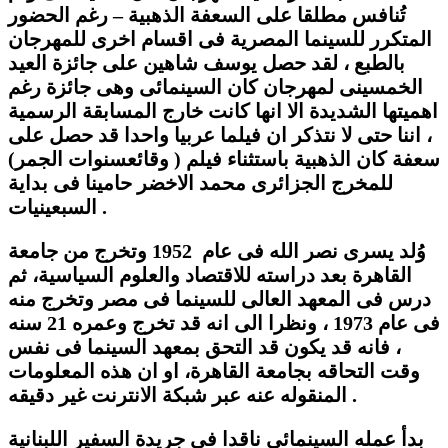
تُنافس مطلقا على السعفة الذهبية – رغم الحضور
المتكرر للسينما المصرية فى اقسام اخرى للمهرجان
بالطبع ، لقد حصل يوسف شاهين على جائزة العيد
الخمسينى لمهرجان كان السينمائى وهى جائزة رغم
اهميتها الشديدة الا انها كانت خارج المسابقة الرسمية
، اننا حتى لا نتذكر ان فيلما عربيا واحدا قد حصل على
سعفة كان الذهبية باستثناء فيلم (
وقائع
سنوات الجمر)
للمخرج الجزائرى محمد الاخضر حامينا فى بداية
السبعينيات .
وُلد يسرى نصر الله فى عام 1952 وتخرج من جامعة
القاهرة بعد دراسته للاقتصاد والعلوم السياسية، ثم
درس فى المعهد العالى للسينما فى مصر وتخرج منه
فى عام 1973 ، ونظرا الى انه قد تخرج وعمره 21 سنه
، فانه قد يكون قد التحق بمعهد السينما فى نفس
وقت التحاقه بجامعة القاهرة، او ان هذه المعلومات
المنقوله عنه عبر شبكة الانترنت غير دقيقه .
بدأ عمله السينمائى ناقدا فى جريدة السفير اللبنانية