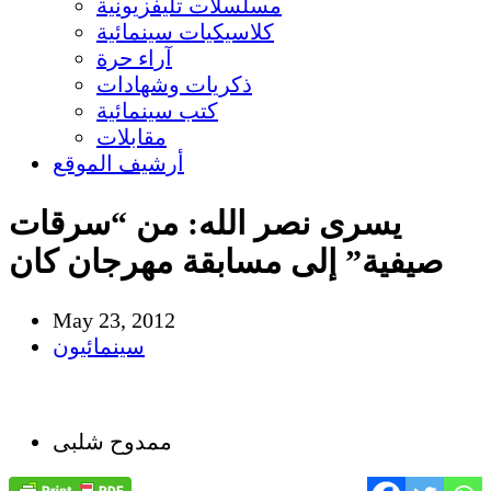
مسلسلات تليفزيونية
كلاسيكيات سينمائية
آراء حرة
ذكريات وشهادات
كتب سينمائية
مقابلات
أرشيف الموقع
يسرى نصر الله: من “سرقات
صيفية” إلى مسابقة مهرجان كان
May 23, 2012
سينمائيون
ممدوح شلبى