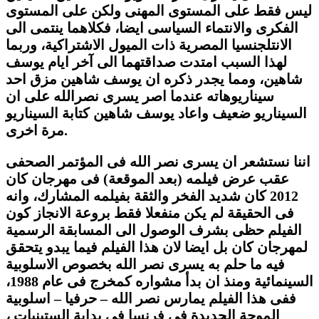
ليس فقط على المستوى المهنى ولكن على المستوى
الفكرى والانتماء السياسى ايضا، فكلاهما ينتمى الى
الانتلجنسيا المصرية ذات الميول الاشتراكية، وربما
لهذا السبب امتدت صداقتهما الى آخر ايام يوسف
شاهين، ومما يجدر ذكره ان يوسف شاهين مزق احد
سيناريوهاته عندما اصر يسرى نصرالله على ان
السيناريو ضعيف واعاد يوسف شاهين كتابة السيناريو
مرة اخرى.
اننا نستشعر ان يسرى نصر الله فى المؤتمر الصحفى
عقب عرض فيلمه (بعد الموقعة) فى مهرجان كان
2012 كان شديد الفخر والثقة بفيلمه المشارك، وانه
فى الحقيقة لم يكن منفعلا فقط بروعة الانجاز كون
الفيلم حظى بشرف الوصول الى المسابقة الرسمية
لمهرجان كان بل ايضا لان هذا الفيلم فيما يبدو يتحقق
فيه ما حلم به يسرى نصر الله بخصوص الاسلوبية
السينمائية ومنذ ان بدأ مشواره كمخرج فى عام 1988،
ففى هذا الفيلم يمارس نصر الله – حرفيا – اسلوبية
الموجة الجديدة فى فرنسا فى بداية الستينيات ،