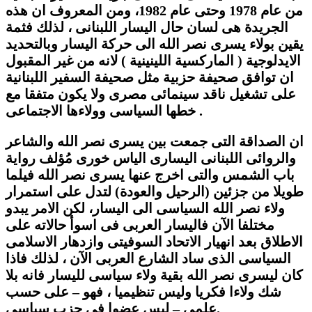
من عام 1978 وحتى عام 1982، ومن المعروف ان هذه
الجريدة هى لسان حال اليسار اللبنانى ، لذلك فثمة
يقين بولاء يسرى نصر الله الى حركة اليسار وبالتحديد
الايدلوجية ( الماركسية اللينينية ) لانه من غير المقبول
ان توافق صحيفة حزبية مثل صحيفة السفير اللبنانية
على تشغيل ناقد سينمائى مصرى ولا يكون متفقا مع
خطها السياسى وولاءها الاجتماعى .
ان الصداقة التى جمعت بين يسرى نصر الله والشاعر
والروائى اللبنانى اليسارى الياس خورى مُؤلف رواية
باب الشمس والتى اخرج عنها يسرى نصر الله فيلما
طويلا من جزئين (الرحيل والعودة) لتدل على استمرار
ولاء نصر الله السياسى الى اليسار، لكن الامر يبدو
مختلفا الآن فاليسار العربى فى اسوأ حالاته على
الاطلاق بعد انهيار الاتحاد السوفيتى وازدهار الاسلامى
السياسى الذى ساد الشارع العربى الآن ، لذلك فاذا
كان ليسرى نصر الله بقية ولاء سياسى لليسار فانه بلا
شك ولاءا فكريا وليس تنظيميا ، فهو – على حسب
علمى – ليس عضوا فى حزب سياسى.