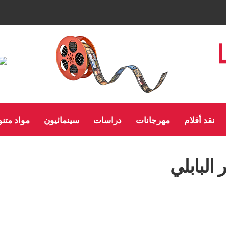
نقد أفلام
مهرجانات
دراسات
سينمائيون
مواد متن
 البابلي