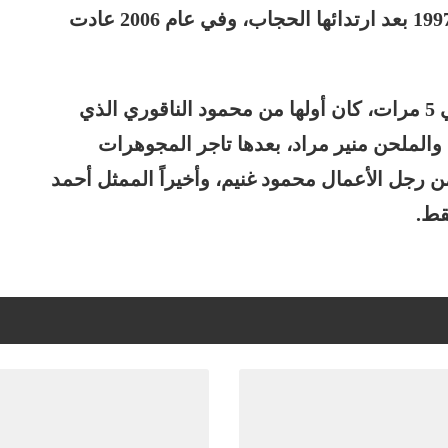
الجدير ذكره أن الراحلة كانت اعتزلت عام 1997 بعد ارتدائها الحجاب، وفي عام 2006 عادت
وبما يخص حياتها الشخصية، فتزوجت البابلي 5 مرات، كان أولها من محمود الناقوري الذي
 والملحن منير مراد، بعدها تاجر المجوهرات
رجل الأعمال محمود غنيم، وأخيراً الممثل أحمد
قط.