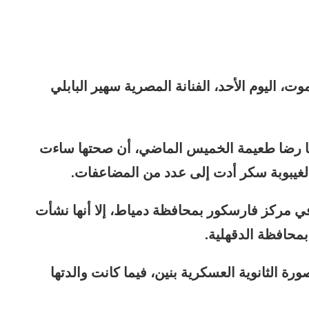
وت، اليوم الأحد، الفنانة المصرية سهير البابلي
رها رضا طعيمة الخميس الماضي، أن صحتها ساءت
ها لغيبوبة سكر أدت إلى عدد من المضاعفات.
 البابلي يوم 14 فبراير من عام 1937، في مركز فارسكور بمحافظة دمياط، إلا أنها نشأت
بمحافظة الدقهلية.
ة الثانوية العسكرية بنين، فيما كانت والدتها