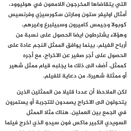
التي يتقاضاها المخرجون اللامعون في هوليوود،
أمثال اوليفر ستون ومارتن سكورسيزي وفرنسيس
كوبولا و
جيمس كاميرون وسبيلبرغ وغيرهم،
وهؤلاء يشترطون ايضا الحصول على نسبة من
أرباح الفيلم، بينما يوافق الممثل النجم عادة على
الحصول على أجر صغير عن الاخراج، مع أجره
كممثل. أضف الى ذلك ما يجلبه قيام ممثل شهير
أو ممثلة شهيرة، من دعاية للفيلم.
لكن الملاحظ أن عددا قليلا من الممثلين الذين
يتحولون الى الاخراج يصمدون للتجربة أو يستمرون
في الجمع بين العملين. هناك مثلا الممثل
السويدي الكبير ماكس فون سيدو الذي اخرج فيلما