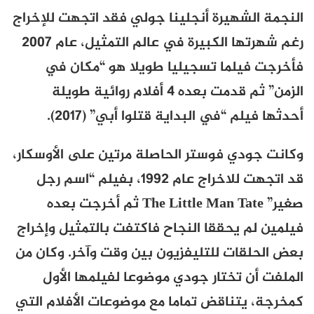
النجمة الشهيرة أنجلينا جولي فقد اتجهت للإخراج
رغم شهرتها الكبيرة في عالم التمثيل، عام 2007
فأخرجت فيلما تسجيليا طويلا هو “مكان في
الزمن” ثم قدمت بعده 4 أفلام روائية طويلة
أحدثها فيلم “في البداية قتلوا أبي” (2017).
وكانت جودي فوستر الحاصلة مرتين على الأوسكار،
قد اتجهت للاخراج عام 1992، بفيلم
“اسم رجل
صغير” The Little Man Tate
ثم أخرجت بعده
فيلمين لم يحققا النجاح فاكتفت بالتمثيل وإخراج
بعض الحلقات للتليفزيون بين وقت وآخر. وكان من
الملفت أن تختار جودي موضوعا لفيلمها الأول
كمخرجة، يتناقض تماما مع موضوعات الأفلام التي