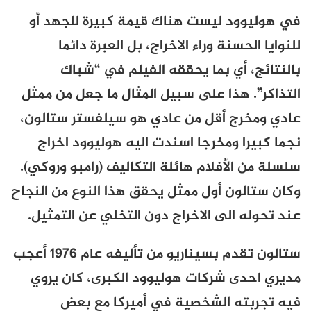
في هوليوود ليست هناك قيمة كبيرة للجهد أو
للنوايا الحسنة وراء الاخراج، بل العبرة دائما
بالنتائج، أي بما يحققه الفيلم في “شباك
التذاكر”. هذا على سبيل المثال ما جعل من ممثل
عادي ومخرج أقل من عادي هو سيلفستر ستالون،
نجما كبيرا ومخرجا اسندت اليه هوليوود اخراج
سلسلة من الأُفلام هائلة التكاليف (رامبو وروكي).
وكان ستالون أول ممثل يحقق هذا النوع من النجاح
عند تحوله الى الاخراج دون التخلي عن التمثيل.
ستالون تقدم بسيناريو من تأليفه عام 1976 أعجب
مديري احدى شركات هوليوود الكبرى، كان يروي
فيه تجربته الشخصية في أميركا مع بعض