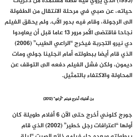
(1993) الذي يروي فيه قصة مستمدة من ذكريات
حياته، عن صبي في مرحلة الانتقال من الطفولة
الى الرجولة، وقام فيه بدور الأب. ولم يحقق الفيلم
نجاحا فاقتضى الأمر مرور 13 عاما قبل أن يعاودوا
دي نيرو التجربة فيخرج “الراعي الطيب” (2006)
الذي قام أيضا ببطولته أمام انجلينا جولي ومات
ديمون، ولكن فشل الفيلم دفعه الى التوقف عن
المحاولة والاكتفاء بالتمثيل.
بن أفليك أخرج فيلم “أرغو” (2012)
جورج كلوني أخرج حتى الآن 6 أفلام طويلة كان
أولها “اعترافات رجل خطير” (2002) الذي قام
ببطولته وبعده جاء فيلمه ذائع الصيت “ليلة