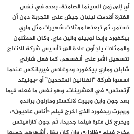
أي إلى زمن السينما الصامتة، بعده في نفس
الفترة أقدمت ليليان جيش على التجربة دون أن
تستمر، ثم تبعتها ممثلات شهيرات مثل ماري
بيكفورد وإيدا لوبينو والين ماي. وكان الممثلون
والممثلات يلجأون عادة الى تأسيس شركة للانتاج
لتسهيل الأمر على أنفسهم، كما فعل شارلي
شابلن وماري بيكفورد ودوغلاس فيربانكس عندما
اسسوا شركة “الفنانين المتحدين” أو «يونيتد
آرتستس» في العشرينات. وهو نفس ما فعله فيما
بعد جون واين وبيرت لانكستر ومارلون براندو
وروبرت ريدفورد الذي اخرج فيلم «أناس عاديون»،
ويخرج كل فترة فيلما جديدا، ثم جون كازافيتس
مخرج فيلم «ظلال»، وان كان يظل أشهرهم جميعا