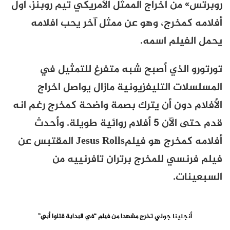
روبرتس» من اخراج الممثل الأمريكي تيم روبنز، اول
أفلامه كمخرج، وهو عن ممثل آخر يحب افلامه
يحمل الفيلم اسمه.
تورتورو الذي أصبح شبه متفرغ للتمثيل في
المسلسلات التليفزيونية مازال يواصل اخراج
الأفلام دون أن يترك بصمة واضحة كمخرج رغم انه
قدم حتى الآن 5 أفلام روائية طويلة. وأحدث
أفلامه كمخرج هو فيلم
Jesus Rolls
المقتبس عن
فيلم فرنسي للمخرج برتران تافرنييه من
السبعينات.
أنجلينا جولي
تخرج مشهدا من فيلم “في البداية قتلوا أبي”