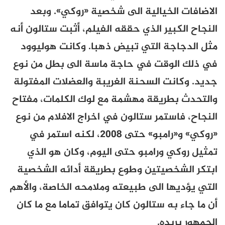
الاضافات الخيالية الى شخصية «روكي». وبعد
النجاح الكبير الذي حققه الفيلم، أثبت ستالون أنه
مثل الدجاجة التي تبيض ذهبا. وكانت هوليوود
في ذلك الوقت في حاجة ماسة الى بطل من نوع
جديد. وكانت السحنة الغريبة والعضلات المفتولة
والتحدث بطريقة مهشمة مع لوك الكلمات، مفتاح
النجاح، فاستمر ستالون في اخراج الافلام من نوع
«روكي» و«رامبو» حتى
2008
،
لكنه استمر في
تمثيل روكي ورامبو حتى اليوم،
وكان هو الذي
ابتكر الشخصيتين وطوع بطريقة أدائه الشخصية
التي يؤديها الى طبيعته وملامحه الخاصة، والأهم
أن ما جاء به ستالون كان يتوافق تماما مع ما كان
الجمهور يريده.