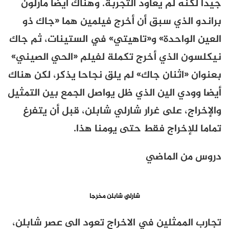
جيدا لكنه لم يعاود التجربة. وهناك ايضا مارلون
براندو الذي سبق أن أخرج فيلمين هما «جاك ذو
العين الواحدة» و«تاهيتي» في الستينات، ثم جاك
نيكلسون الذي أخرج تكملة لفيلم «الحي الصيني»
بعنوان «اثنان جاك» لم يلق نجاحا يذكر، لكن هناك
أيضا وودي الين الذي ظل يواصل الجمع بين التمثيل
والإخراج، على غرار شارلي شابلن، قبل أن يتفرغ
تماما للإخراج فقط حتى يومنا هذا.
دروس من الماضي
شارلي شابلن مخرجا
تجارب الممثلين في الاخراج تعود الى عصر شابلن،