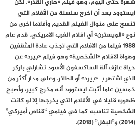
شهرة حتى اليوم، وهو فيلم «هاري القذر». لكن
ايستوود بعد أن اخرج سلسلة من الأفلام التي
تنسج على منوال الفيلم القديم وأفلاما اخرى من
نوع «الويسترن» أي افلام الغرب الامريكي، قدم عام
1988 فيلما من الافلام التي تجذب عادة المثقفين
وهواة الافلام «الشخصية» وهو فيلم «بيرد» عن
حياة عازف آلة الساكسفون الأسود تشارلي باركر
الذي اشتهر بـ «بيرد» أو الطائر. وعلى مدار أكثر من
خمسين عاما أثبت ايستوود أنه مخرج كبير، وأصبح
ظهوره قليلا في الأفلام التي يخرجها إلا لو كانت
الشخصية تناسبه كما في فيلمي “قناص أميركي”
(2014) و”البغل” (2018).