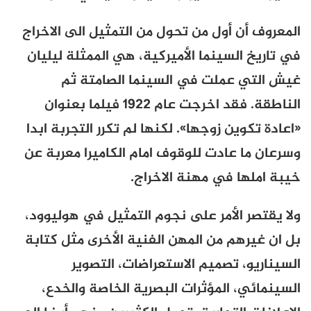
المعروف أن أول من تحول من التمثيل الى الاخراج
في تاريخ السينما الأميركية، هي الممثلة ليليان
غيش
التي عملت في
السينما الصامتة ثم
الناطقة. فقد اخرجت عام 1922 فيلما بعنوان
«اعادة تكوين زوجها». لكنها لم تكرر التجربة ابدا
وسرعان ما عادت للوقوف امام الكاميرا معربة عن
خيبة املها في مهنة الاخراج.
ولا يقتصر الأمر على نجوم التمثيل في هوليوود،
بل ان غيرهم من المهن الفنية الأخرى مثل كتابة
السيناريو، تصميم الاستعراضات، التصوير
السينمائي، المؤثرات البصرية الخاصة والخدع،