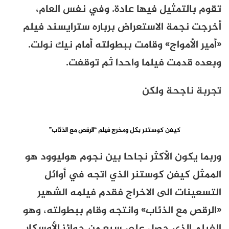
تقوم بالتمثيل فيها عادة. وفي نفس العام،
أخرجت نجمة الاستعراض برباره سترايسند فيلم
«أمير الأمواج» وقامت ببطولته أمام نيك نولت.
وبعده قدمت فيلما واحدا ثم توقفت.
تجربة ناجحة ولكن
كيفن كوستنر
بكل ومخرج فيلم “الرقص مع الذئاب”
وربما يكون الأكثر نجاحا بين نجوم هوليوود هو
الممثل كيفن كوستنر الذي اتجه في أو
ائل
التسعينات الى الاخراج فقدم فيلمه الشهير
«الرقص مع الذئاب» وانتجه وقام ببطولته، وهو
الفيلم الذي حصل على سبع من جوائز الأوسكار.