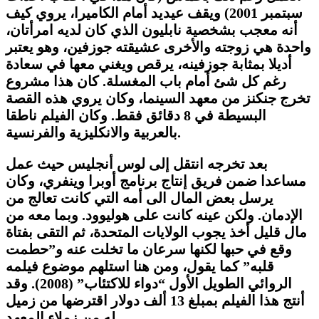
سبتمبر 2001) ويقف عيديد أمام الكاميرا، يروي كيف
أنه معجب بشخصية نابليون الذي كان لديه امرأتان،
واحدة هي زوجته والأخرى عشيقته جوزفين، وهو يعتبر
أديلا بمثابة جوزفينه، يرقص ويغني معها في سعادة
رغم كل شئ أمام باب المغسلة. كان هذا مشروع
تخرج جنكنز من معهد السينما، وكان يروي هذه القصة
البسيطة في 8 دقائق فقط. وكان الفيلم ناطقا
بالعربية والانكليزية والفرنسية.
بعد تخرجه انتقل إلى لوس أنجليس حيث عمل
مساعدا ضمن فريق إنتاج برنامج أوبرا وينفري، وكان
يرسل بعض المال الى أمه التي كانت تعالج من
الإدمان. ولكن عينه كانت على هوليوود. وبما معه من
مال قليل أخذ يجوب الولايات المتحدة، ثم التقى بفتاة
وقع في حبها لكنها سرعان ما تخلت عنه و”حطمت
قلبه” كما يقول، ومن هنا استلهم موضوع فيلمه
الروائي الطويل الأول “دواء للاكتئاب” (2008). وقد
أنتج هذا الفيلم بمبلغ 13 ألف دولار اقترضها من زميل
له من زملاء المعهد.