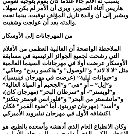
يسبب له الألم جاء عندما كان يقوم بتوجيه نعومي
هاريس أثناء التصوير، ويرى أن الأمر لم يكن سهلا.،
ويشير إلى أن والدة تاريل المؤلف توفيت، بينما نجت
والدته بعد أن عولجت وشفيت.
من المهرجانات إلى الأوسكار
الملاحظة الواضحة أن الغالبية العظمى من الأفلام
التي رشحت لجميع الجوائز الرئيسية في مسابقة
الأوسكار عرضت أولا في مهرجانات السينما العالمية
مثل “لا لا لاند” و”الوصول” و”هاكسو ريدج” وجاكي”
و”حيوانات ليلية” (عرضت في مهرجان فينيسيا)،
و”إيل” – أو “هي” و”الجحيم أو المياة العالية”
و”لوبستر”- أو “سرطان البحر” (مهرجان كان)،
و”مانشستر من البحر” و”فلورانس فوستر جنكنز”
و”أسد” (مهرجان تورينو). أما “ضوء القمر” فكان
اكتشافه الأول في مهرجان تيليرويد الأميركي.
وكان الانطباع العام الذي أدهشه وأسعده بالطبع، هو
الإعجاب الكبير الذي أبداه جمهور المهرجان للأسلوب