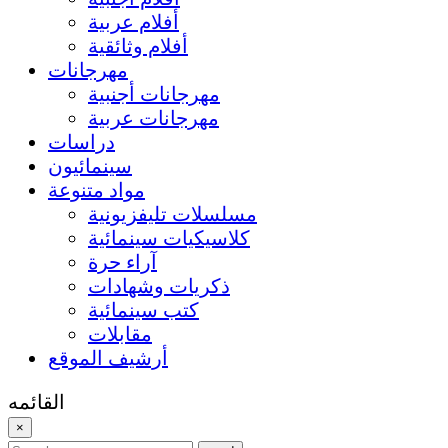
أفلام عربية
أفلام وثائقية
مهرجانات
مهرجانات أجنبية
مهرجانات عربية
دراسات
سينمائيون
مواد متنوعة
مسلسلات تليفزيونية
كلاسيكيات سينمائية
آراء حرة
ذكريات وشهادات
كتب سينمائية
مقابلات
أرشيف الموقع
القائمه
×