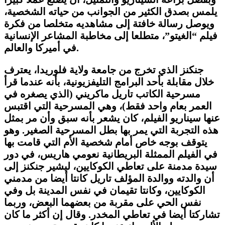
يلمس بصدق الكثير من الجوانب من حياته الشخصية،
ويوصل رسالة خافتة إلى مشاهديه متخلصا من فكرة
فيلم “الغيتو”، متطلعا إلى مخاطبة المشاعر الإنسانية
في أميركا والعالم.
جنكنز الذي تخرج من جامعة ولاية فلوريدا، يعترف
خلال مقابلة بأحد البرامج التليفزيونية، بأنه عندما قرأ
مسرحية الكاتب تاريل ماكريني (الذي يصغره في
العمر بعام واحد فقط)، وهي المسرحية التي اقتبس
عنها سيناريو الفيلم، كان يشعر بأنه سبق وأن مر بمثل
هذه التجربة التي يمر بها بطل المسرحية الصغير. وهو
يتوقف بوجه خاص أمام شخصية الأم التي قامت بها
في الفيلم الممثلة البريطانية نعومي هاريس، في دور
سيدة مدمنة على تعاطي الكوكايين، ليشير جنكنز إلى
أن والدته ووالدة المؤلف تاريل كانتا أيضا من مدمني
الكوكايين، وكانتا تقيمان في نفس المدينة
بل وفي
نفس الحي
على مقربة من بعضهما البعض، وربما
تشاركتا أيضا في تعاطي المخدر. وقال إن أكثر ما كان