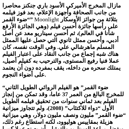
مازال المخرج الأميركي الأسود باري جنكنز محاصرا
من جانب الصحافة وأجهزة الإعلام، بعد فوز فيلمه
بثلاثة من جوائز الأوسكار
Moonlight
“ضوء القمر”
على رأسها جائزة أحسن فيلم (وهي الجائزة الأرفع
شأنا في العالم)، ثم أحسن سيناريو معد عن أصل
أدبي، وأحسن ممثل ثانوي التي حصل عليها الممثل
المسلم ماهرشالي علي. وفي الوقت نفسه، كان
هناك شبه إجماع من جانب النقاد على اعتبار الفيلم
عملا فنيا رفيع المستوى، والترحيب به كفيلم أصيل،
يمتلك سحره من داخله، يقف بمفرده دون أن يعتمد
على أضواء النجوم.
“ضوء القمر” هو الفيلم الروائي الطويل الثاني
للمخرج البالغ من العمر 37 عاما، وقد تمكن من إنجاز
الفيلم بعد ثماني سنوات من تحقيق فيلمه الطويل
الأول “دواء للاكتئاب”
(2008)، ولم تتجاوز ميزانية
“ضوء القمر” مليون ونصف مليون دولار، وهي ميزانية
هزيلة بمقاييس هوليوود، لكنه استطاع رغم ذلك،
وبفضل براعة السيناريو والتمثيل، أن يصنع عملا كبيرا