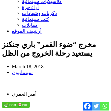
كلاسيكيات سينمائية
آراء حرة
ذكريات وشهادات
كتب سينمائية
مقابلات
أرشيف الموقع
مخرج “ضوء القمر” باري جنكنز
يستعيد رحلة الخروج من الظل
March 18, 2018
سينمائيون
أمير العمري