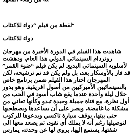
“
لقطة من فيلم “دواء للاكتئاب
دواء للاكتئاب
شاهدت هذا الفيلم في الدورة الأخيرة من مهرجان
روتردام السينمائي الدولي هذا العام، ودهشت
لأسلوبه السينمائي البديع. لم يكن فيلم “ضوء القمر”
قد فاز بالأوسكار بعد، بل ولم يكن قد تم ترشيحه، لكن
المهرجان اختار هذا الفيلم ضمن برنامج خاص
بالسينمائيين الأميركيين من أصول افريقية. وهو يدور
خلال ليلة واحدة عندما يقع شاب أسود في الحب من
أول نظرة، مع فتاة جميلة وحيدة تبدو وكأنها تعاني من
مشكلة ما غامضة، ويصر على أن يساعدها ويصطحبها
حتى بيتها، يوقف سيارة تاكسي ويدعوها للركوب
لتوصيلها رغم أنه لا يملك أي نقود، ثم يصعد معها الى
شقتها، يستمع إليها، يروي لها عن وحدته، يمارس