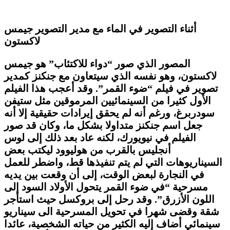
أثناء التصوير في الماء مع مدير التصوير جيمس
لاكستون
المصور الذي صور “دواء للاكتئاب” هو جيمس
لاكستون، وهو نفسه الذي سيتعاون مع جنكنز كمدير
تصوير في فيلم “ضوء القمر”. وقد أعجب هذا الفيلم
الأول كثيرا من السينمائيين المرموقين مثل ستيفن
سودربرغ، ورغم أنه لم يحقق إيرادات حقيقية إلا أنه
جعل اسم جنكنز متداولا بشكل ما، وكان قد صور
الفيلم في نيويورك، لكنه عاد بعد ذلك إلى لوس
أنجليس بالقرب من هوليوود ليكتب بعض
السيناريوهات التي لم يتم تنفيذها قط، واضطر للعمل
في النجارة لبعض الوقت، إلى أن وقعت بين يديه
مسرحية “في ضوء القمر يتحول الأولاد السود إلى
اللون الأزرق”. وقد رحل إلى بروكسل حيث استأجر
شقة وقضى شهرا في تحويل المسرحية الى سيناريو
سينمائي أضاف إليه الكثير من حياته الشخصية، عائدا