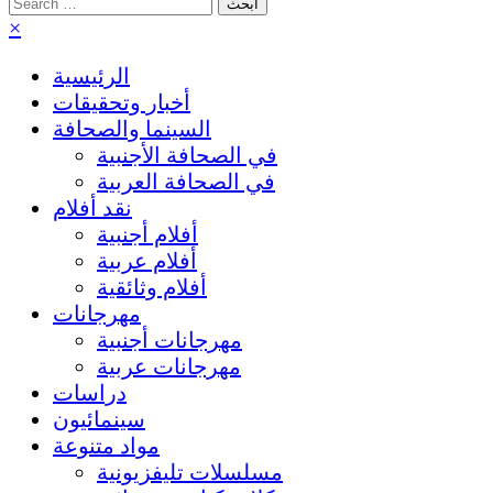
Search
for:
×
الرئيسية
أخبار وتحقيقات
السينما والصحافة
في الصحافة الأجنبية
في الصحافة العربية
نقد أفلام
أفلام أجنبية
أفلام عربية
أفلام وثائقية
مهرجانات
مهرجانات أجنبية
مهرجانات عربية
دراسات
سينمائيون
مواد متنوعة
مسلسلات تليفزيونية