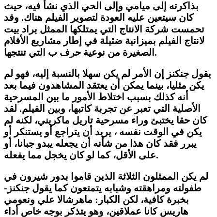
بذاكرته إلى ميامي وإلى الحي الذي نشأ فيه، حيث
كان سيتعين عليه العودة لتصوير الفيلم هناك. وقد
تحمست شركة الانتاج التي يمتلكها الممثل براد بيت
لانتاج الفيلم بميزانية ضئيلة في إطار مشاريع الأفلام
الصغيرة من نوعية حرف ب التي تنتجها.
يقول جنكنز إن الأمر لم يكن سهلا بالنسبة إليه، فهو لم
يكن مثليا، بينما يمكن أن يعتقد المشاهدون فيما بعد
أنه كذلك بسبب اختلاط الأمور ما بين المسرحية
الأصلية التي تعبر عن تجربة كاتبها، وبين الفيلم. لقد
كان حقا يختبئ وراء مسرحية تاريل ماكريني، لكنه لم
يكن في الوقت نفسه ، يريد أن يتراجع أو يستنكر أو
يبرر فقد كان هذا من شأنه أن يجعله يبدو جبانا، أو
على الأقل، كما لو كان يخجل مما يفعله.
لم يكن الممثلون الثلاثة الذين قاموا بدور شيرون في
طفولته ومراهقته وشبابه يتمتعون كما يقول جنكنز-
بخبرة كافية، لكن الكبار: ماهرشالا علي ونعومي
هاريس كانا عملاقين، وهو يتذكر بوجه خاص أداء