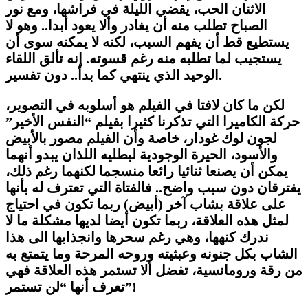
الاثنان الحب، يقضي الليلة في فراشها، ومع نور
الصباح تطلب منه أن يغادر وألا يعود أبدا.. وهو لا
يستطيع قط أن يفهم السبب، لكنه لا يمكنه سوى أن
يستجيب لما تطلبه منه رغم قسوته. إنه تألق اللقاء
الوحيد الذي ينتهي كما بدأ.. دون تفسير.
لكن ما كان لافتا في الفيلم هو أسلوبه في التصوير،
حركة الكاميرا التي تذكرنا كثيرا بفيلم “النفس الأخير”
لجون لوك غودار، خاصة وأن الفيلم مصور بالأبيض
والأسود، الحيرة الوجودية لبطليه اللذان يبدو أنهما
يمكن أن يصنعا ثنائيا رائعا منسجما لكنهما رغم ذلك،
يفترقان دون سبب واضح.. فالفتاة التي تعترف له بأنها
على علاقة بشاب آخر (أبيض) ربما تكون في احتياج
لمثل هذه العلاقة، ربما تكون أيضا لديها مشكلة ما لا
ندرك كنهها، وهي رغم سحرها وانجذابها الى هذا
الشاب بكل جنونه وعبثيته وروحه المرحة وما يتمتع به
من رقة ورومانسية، تفضل ألا تستمر هذه العلاقة فهي
تعرف أنها “لن تستمر”!