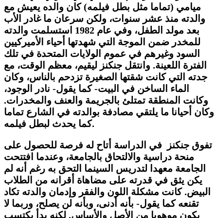
ميامي (تماما مثل بطل فيلمه) كان والده يعيش مع
والدته منذ عشر سنوات، ولكن سرعان ما غادر الأب
بعد مولد الطفل، وفي عام 1982 استسلمت والدته
للمخدر ضمن الموجة التي شهدتها أحياء الأميركيين
السود وغيرهم في عموم الولايات المتحدة في تلك
الفترة اللعينة. وانتقل جنكنز ليقيم، معظم الوقت، مع
جدته التي كانت شقتها الصغيرة تزدحم بالناس، وكان
الماء الساخن في البيت- كما يقول- نادر الوجود،
وكانت المنطقة تمتلئ بالجريمة والعنف والمخدرات.
وكان أحيانا ما يلتقي مصادفة بوالدته في الشارع تماما
كما يحدث لبطل فيلمه.
تفوق جنكنز في الدراسة أتاح له فرصة للحصول على
منحة دراسية والالتحاق بالجامعة، وعندما افتتحت
الجامعة معهدا لتدريس السينما التحق به رغم أنه لم
يكن يثق في قدرته على مضاهاة أقرانه من الطلاب
البيض. كانت مشكلة اللون والفقر وإدمان والدته تكاد
تقنعه كما يقول- بأنه أدنى، وبأنه لن يصلح، وربما لا
يكون موهوبا من الأصل والأساس. لكنه بدأ يكتسب