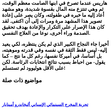
هاريس عندما تصرخ في ابنها الصامت معظم الوقت،
ثم وهي تنتزع منه المال بقسوة شديدة، وهو مشهد
أعاد إليه ما خبره في طفولته، وكان يصر على إعادة
تصوير هذا المشهد مرة ومرات إلى أن اكتفى. لقد
كان هذا الإصرار على التكرار والإعادة بهدف تحقيق
الصدمة وراء أخرى، نوعا من العلاج النفسي.
أخيرا جاء النجاح الكبير الذي لم يكن ينتظره، لكي يعيد
إليه- ليس فقط الثقة في نفسه وفي قدرته وموهبته،
بل أساسا، في أميركا نفسها، رغم كل ما نتج – كما
يقول- من احباط بسبب نتائج انتخابات الرئاسة. لكن
على الأقل هوليوود لم تستسلم!
مواضيع ذات صلة
تجربة المخرج السينمائي الإسباني أليخاندرو أمينابار