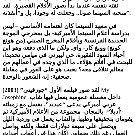
ثقته بنفسه عندما بدأ يصور الأفلام القصيرة. لقد
منحته السينما صوتا.. وجعلت له وجودا، بل و”أنقذته”.
في معهد السينما كان اهتمامه الأساسي – ليس
بدراسة أعلام السينما الأميركية- بل بمخرجي الموجة
الجديدة الفرنسية وبأفلام المخرج الصيني (من هونغ
كونغ) وونغ كار- واي. ولكن ما الذي دفعه وهو ابن
أحياء السود الفقيرة، حي ليبرتي في ميامي تحديدا،
للبحث في أفلام هؤلاء.. ما الذي وجده في أعمالهم من
معالم تتلاقى معه؟ يجيب هو على الفور في مقابلة
صحفية: إنه الشعور بالوحدة.
My
لقد صور فيلمه الأول “جوزفيني” (2003)
داخل مغسلة عمومية يعمل فيها شاب
Josephine
عربي أميركي يدعى “عيديد”، يغسل مع زميلته
“أديلا”- بالمجان- مجموعة من الأعلام الأميركية ثم
يقومان بتجفيفها وطيها. والشاب يعمل في وردية الليل
ويحصل على سبعة دولارات فقط، ولكنه يواصل
العمل رغم ذلك بحماس (كان هذا في أعقاب أحداث