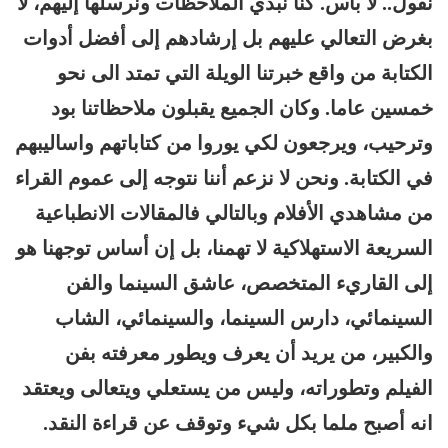
نقول.. لا بأس. كنا نبدي الملاحظات ونرسلها إليهم، لا
بغرض التعالي عليهم بل إرشادهم إلى أفضل أدوات
الكتابة من واقع خبرتنا الويلة التي تمتد الى نحو
خمسين عاما. وكان الجميع يقبلون ملاحظاتنا بود
وترحيب، ويرجعون لكي يوروا من كتاباتهم واساليبهم
في الكتابة. ونحن لا نزعم أننا نتوجه إلى عموم القراء
من مشاهدي الأفلام وبالتالي فالمقالات الانطباعية
السريعة الاستهلاكية لا تهمنا، بل إن أساس توجهنا هو
إلى القاريء المتخصص، عاشق السينما والفن
السينمائي، دارس السينما، والسينمائي، الشاب
والكبير، من يريد أن يعرف ويطور معرفته بفن
الفيلم وتطوراته، وليس من يستعلي ويتعالى ويعتقد
انه أصبح ملما بكل شيء وتوقف عن قراءة النقد.