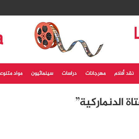
نقد أفلام
مهرجانات
دراسات
سينمائيون
مواد متنوع
ة الدنماركية”