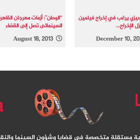
زي يرغب في إخراج فيلمين
“الوطن”: أزمات مهرجان القاهرة
ل الإخراج...
السينمائى تصل إلى القضاء
August 18, 2013
نية مستقلة متخصصة في قضايا وشؤون السينما والنق