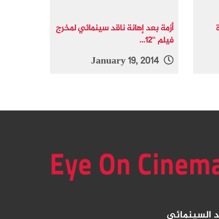
أزمة بعد إهانة ناقد سينمائي لمخرج
فيلم “12...
January 19, 2014
د
السينمائي