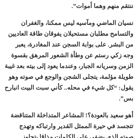
ننتقم منهم وهما أموات”.
نسيان الماضي ومآسيه ليس ممكنا، والغفران
والتسامح مطلبان مستحيلان يفوقان طاقة العاديين
من البشر. على بوابة السجن عند المغادرة، يعبر
وجه زكي رستم عن وطأة الشعور المرهق بقسوة
الزمن وسريانه الجبار، وعندما يعود إلى بيته بعد غيبة
طويلة مؤلمة، يتجلى الشجن والوجع في صوته وهو
يقول: “كل شيء في محله.. كأني سبت البيت انبارح
بس”.
أهو سعيد بالعودة؟! المشاعر المتداخلة المتناقضة
تتجسد في حيرة الممثل القدير وارتباكه وتهدج
صوته الذي يضفي على الكلمات مذاقا يتجاوز