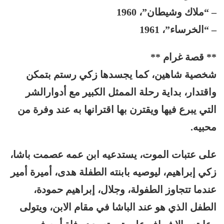
– “ملاك وشيطان”، 1960
– “الخرساء”، 1961
** قصة غرام **
شخصية شاهين، كما يجسدها زكي رستم بتمكن
واقتدار، بداية رحلة الممثل الكبير مع أدوارالشر
التي يبرع فيها ويقترن بها اقترانها به عند وفرة من
محبيه.
على عتبات الموت، يستدعيه ابن عمه عصمت باشا،
زكي إبراهيم، ليوصيه بابنته الطفلة هدى، أميرة أمير
عندما تتجاوز الطفولة، وجلال، إبراهيم حمودة،
الطفل الذي هو عند الباشا في مقام الابن، ويتولى