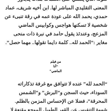
المعنى التقليدي المباشر لها. ابن أخيه شريف، عماد
حمدي، يحمد الله على عودة عمه في رقة تنبىء عن
شخصية لا تسكنها هواجس وكوابيس الماضي
المزعج، وعندئذ يقول حامد في نبرة ذات منحى
مغاير :”الحمد لله.. كلمة دايما نقولها.. مهما حصل”.
من فيلم
“أنا
الماضي”
“الحمد لله” عنده لا تتوافق مع غرفة تذكاراته
السوداء، حيث السجن و”البرش” و”الشمس
المحرقة”، فضلا عن الإحساس المزمن بالظلم.
شهوة التنفيس عن القهر الطويل الموجع مقنعة لا