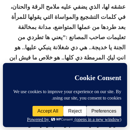
عشقه لها، الذي يضفي عليه ملامح الرقة والحنان،
في كلمات التشجيع والمواساة التي يقولها للمرأة
بعد طردها من عملها المتواضع، مدانة بمخالفة
تعليمات صاحب المصانع :”يعني ها تطردي من
الجنة يا خديجة.. هي دي شغلانة ينبكي عليها.. هو
انتِ ليكِ المرمطة دي كلها.. هو خلاص ما فيش ابن
الحلال اللي يريحك من الشقا ده.. انتِ شابة صغيرة
واولاد الحلال كتير”.
بأسلوبه الفريد المتمكن، القادر على الإقناع بفضل
الصدق الذي يرتسم على ملامح وجهه ونبرة صوته
والرسائل الصادرة عن عينيه، يجمع زكي رستم بين
الشر والخير في انسجام وتناغم، وفي تحولاته