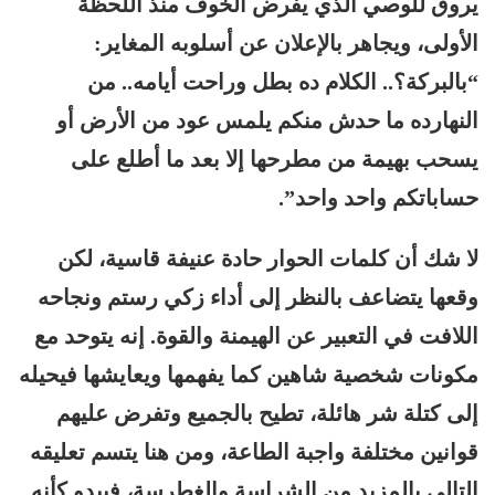
يروق للوصي الذي يفرض الخوف منذ اللحظة
الأولى، ويجاهر بالإعلان عن أسلوبه المغاير:
“بالبركة؟.. الكلام ده بطل وراحت أيامه.. من
النهارده ما حدش منكم يلمس عود من الأرض أو
يسحب بهيمة من مطرحها إلا بعد ما أطلع على
حساباتكم واحد واحد”.
لا شك أن كلمات الحوار حادة عنيفة قاسية، لكن
وقعها يتضاعف بالنظر إلى أداء زكي رستم ونجاحه
اللافت في التعبير عن الهيمنة والقوة. إنه يتوحد مع
مكونات شخصية شاهين كما يفهمها ويعايشها فيحيله
إلى كتلة شر هائلة، تطيح بالجميع وتفرض عليهم
قوانين مختلفة واجبة الطاعة، ومن هنا يتسم تعليقه
التالي بالمزيد من الشراسة والغطرسة، فيبدو كأنه