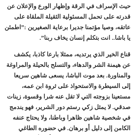
حيث الإسراف في الرقة وإظهار الورع والإعلان عن
قدرته على تحمل المسئولية الثقيلة الملقاة على
عاتقه، وصيا مؤتمنا جديرا برعاية الصغيرين :”اطمئن
يا باشا.. انت بتكلم إنسان يخاف ربنا”.
قناع الخير الذي يرتديه، ممثلا بارعا كاذبا، يكشف
عن هيمنة الشر والدهاء، والتسلح بالحيلة والمراوغة
والمناورة. بعد موت الباشا، يسعى شاهين سريعا
إلى السيطرة والاستحواذ على ثروة ابن عمه،
مستعينا بزوجته التي لا تقل عنه شرا وقسوة، زينات
صدقي. لا يمثل زكي رستم دور الشرير، فهو يندمج
في شخصية شاهين ظاهرا وباطنا، ولا يحتاج عنفه
الكامن إلى دليل أو برهان. في حضوره الطاغي