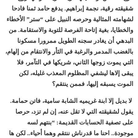
شقيقته رقية، نجمة إبراهيم. يدفع حامد ثمنا فادحا
لشهامته المثالية وحرصه النبيل على “ستر” الأخطاء
والخطايا، بغية إتاحة الفرصة للتوبة والاستقامة. من
البدهي أن يغادر سجنه الطويل ممرورا مسكونا
بالغضب المدمر والرغبة في الثأر والانتقام من إلهام،
التي يموت زوجها الثاني، شريكها في التآمر، فلا
يبقى إلاها ليشفي المظلوم المعذب غليله، لكن
الموت يسبقه إليها، فممن ينتقم؟
لا بديل إلا ابنة غريميه الشابة سامية، فاتن حمامة.
يقول لشقيقته التي لا تقل عنه، إن لم تزد، حرصا
على تصفية الحسابات القديمة: “بنتهم لسه
موجودة.. احنا ما قدرناش ننتقم وهما أحياء.. لكن ها