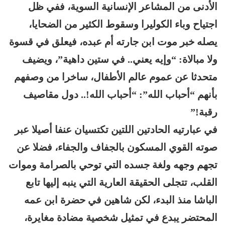
الأدنى من المشاعر الإنسانية السوية، ففي ظل
اجتياح وباء الكوليرا وسقوط الكثير من الضحايا،
يصله خبر موت ابن جارته أم عبده، فيعلق في قسوة
ولا مبالاة: “وإيه يعني.. في ستين داهية”، ويضيف
متحدثا عن عموم عالم الأطفال، ساخرا من وصفهم
بأنهم “أحباب الله”: “أحباب الله!.. دول مقاصيف
رقبة!”
في عبارتيه الحادتين اللتين تكتسيان عنفا أصيلا عبر
صوته القوي المسكون بالجفاف والجفاء، فضلا عن
تجهم وجهه ولغة جسده التي توحي بالصرامة وموات
القلب، تتجلى الحقيقة العارية التي ينبه إليها تابع
الباشا منذ البدء، لكن شاهين في حضرة ابن عمه
المحتضر يبدع في تمثيل شخصية مضادة مغايرة،