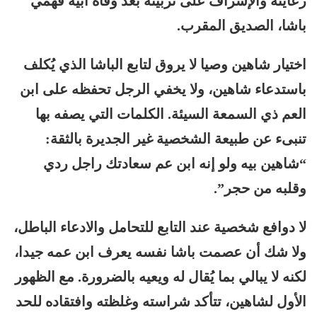
رعايته والإشراف على تربيته بعد وفاة أبيه فهمي
باشا، الصديق المقرب.
اختيار شاهين وصيا لا يروق لتابع الباشا الذي يُكلف
باستدعاء شاهين، ولا يخفي الرجل تحفظه على ابن
العم ذي السمعة السيئة. الكلمات التي يصفه بها
تنبىء عن طبيعة الشخصية غير الجديرة بالثقة:
“شاهين بيه ولو إنه ابن عم سعادتك راجل ردي
وقلبه من حجر”.
لا دوافع شخصية عند التابع للتحامل والادعاء الباطل،
ولا شك أن عصمت باشا نفسه يعرف ابن عمه جيدا،
لكنه لا يبالي بما يُقال له ويعيه بالضرورة. مع الظهور
الأول لشاهين، تتأكد شراسته وغلظته وافتقاده للحد