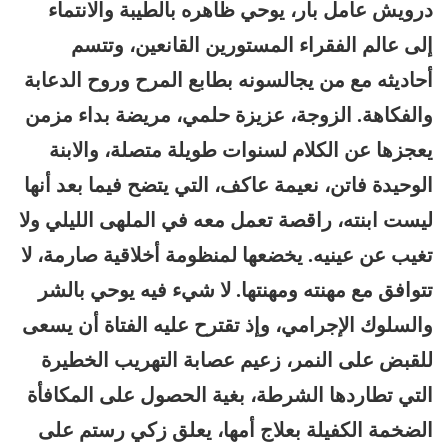
درويش عامل بار، يوحي ظاهره بالطيبة والانتماء
إلى عالم الفقراء المستورين القانعين، وتتسم
أحاديثه مع من يجالسونه بطابع المرح وروح الدعابة
والفكاهة. الزوجة، عزيزة حلمي، مريضة بداء مزمن
يعجزها عن الكلام لسنوات طويلة متصلة، والابنة
الوحيدة فاتن، نعيمة عاكف، التي يتضح فيما بعد أنها
ليست ابنته، راقصة تعمل معه في الملهى الليلي ولا
تغيب عن عينيه. يخضعها لمنظومة أخلاقية صارمة، لا
تتوافق مع مهنته ومهنتها. لا شيء فيه يوحي بالشر
والسلوك الإجرامي، وإذ تقترح عليه الفتاة أن يسعى
للقبض على النمر، زعيم عصابة التهريب الخطيرة
التي تطاردها الشرطة، بغية الحصول على المكافأة
الضخمة الكفيلة بعلاج أمها، يعلق زكي رستم على