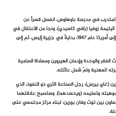
، المتدرب في مدرسة باوهاوس، انفصل قسراً عن
اليتيمة زوفيا (رافي كاسيدي)، ونجا من الاعتقال في
معسكر اعتقال بوخنفالد. نرافقه عند وصوله إلى أمريكا عام ١٩٤٧، بدايةً في جزيرة إليس، ثم إلى
 الفقر والوحدة وإدمان الهيروين ومعاداة السامية
رته المهنية ولمّ شمل عائلته.
(غاي بيرس)، رجل الصناعة الثري ذو النفوذ، الذي
ى موهبته وتعليمه (ويحسدهما). وستصبح علاقتهما
تعاون بين توث وفان بورين: لبناء مركز مجتمعي على
لة.