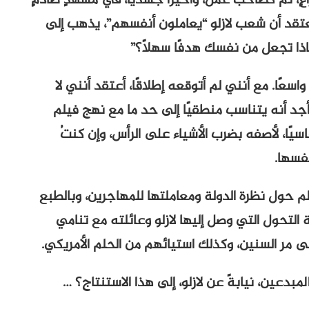
راعٍ، ثم كصاحب عمل، وأخيرًا جسديًا، في مشهدٍ صادمٍ
 يعتقد أن شعب لازلو “يعاملون أنفسهم”، يذهب إلى
اذا تجعل من نفسك هدفًا سهلًا؟”
سعًا. مع أنني لم أتوقعه إطلاقًا، أعتقد أنني لا
جد أنه يتناسب منطقيًا إلى حد ما مع نهج فيلم
يًا، لأصفه بضرب الأشياء على الرأس، وإن كنتُ
نفسها.
يلم حول نظرة الدولة ومعاملتها للمهاجرين، وبالطبع
 التحول التي وصل إليها لازلو وعائلته مع تنامي
لى مر السنين، وكذلك استيائهم من الحلم الأمريكي.
بدعين، نيابةً عن لازلو، إلى هذا الاستنتاج؟ …