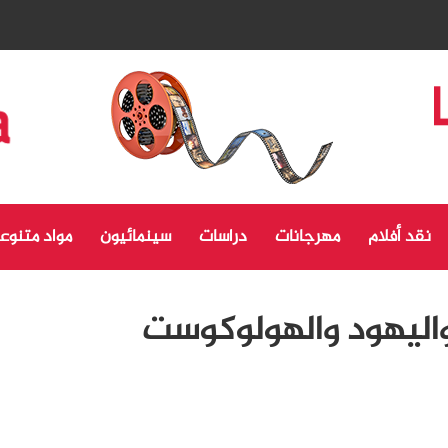
نقد أفلام
مهرجانات
دراسات
سينمائيون
مواد متنوع
واليهود والهولوكوست