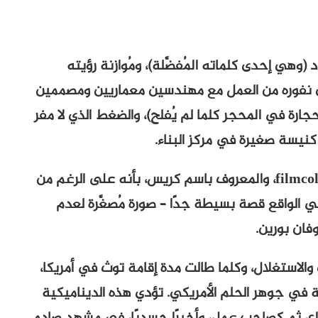
هي إحدى كلماته المُفضَّلة)، ومُوازنة رؤيته
إلى نفوره من العمل مع مهندسين معماريين ومصممين
ارة في المحجر كلما لم يُفلح)، والضغط الذي لا مفر
يسة صغيرة في مركز البناء.
يُجادل أحد المُراجعين على موقع filmcolossus.com، والمعروف باسم كريس، بأنه على الرغم من
في الواقع قصة بسيطة جدًا – صورة مُصغَّرة لعدم
وفان بورين.
ك والاستغلال، وكلما طالت مدة إقامة توث في أمريكا،
ة في جوهر الحلم الأمريكي. تؤدي هذه الديناميكية