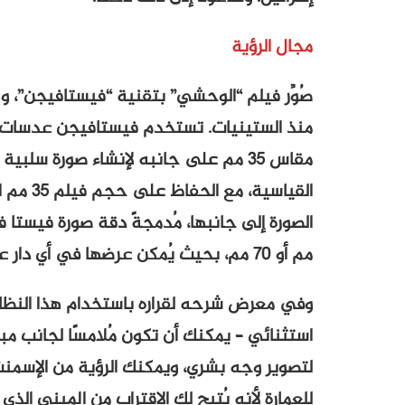
مجال الرؤية
صُوِّر فيلم “الوحشي” بتقنية “فيستافيجن”، 
منذ الستينيات. تستخدم فيستافيجن عدسات ذات 
مقاس 35 مم على جانبه لإنشاء صورة سلب
القياسية
مم أو 70 مم، بحيث يُمكن عرضها في أي دار عرض، وبالطبع رقمنتها دون الحاجة إلى أي تحديثات.
لتصوير وجه بشري، ويمكنك الرؤية من الإسمنت 
للعمارة لأنه يُتيح لك الاقتراب من المبنى الذ