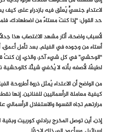
إلى سلسلة من محاولات امتلاك لازلو، بدايةً ك
لاعتداءٍ جنسيٍّ يُعلّق فيه بازدراءٍ على كيف
حد القول: “إذا كنتَ مستاءً من اضطهادك، فلم
لأسباب واضحة، أثار مشهد الاغتصاب هذا جدلًا وا
أستاء من وجوده في الفيلم. بعد تأمل أعمق، أ
“الوحشي” في كل شيء آخر، والذي، إن كنتُ قاس
لطيفًا، لأصفه بأنه لا يُخفي شيئًا، كالوحشية 
من الواضح أن الاعتداء يُمثل ذروة أطروحة الف
كيفية معاملة الرأسماليين للفنانين. إنها نقطة
مرارتهم تجاه القسوة والاستغلال الرأسمالي ع
إذن، أين توصل المخرج برادلي كوربيت وبقية الم
إسرائيل. وسأعود إلى ذلك لاحقًا.