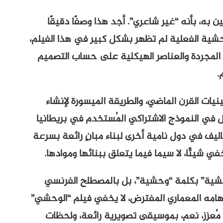
به، بأنه “غير شاعري”. أجد هذا وصفًا دقيقًا
لوحشية الفعلية لم تظهر بشكل كبير في هذا الفيلم،
اء المجردة والعناصر الهيكلية على حساب التصميم
.
نيات القرن الماضي، والطريقة الميسورة لإنشاء
 في النموذج الاشتراكي المُستخدم في بريطانيا
كاليف في دول نامية أخرى لبناء مبانٍ رائعة بسرعة
 شيئًا، لا سيما فيما يتعلق ببنائها وموادها.
وحشية” بكلمة “وحشية”، بل بالمصطلح الفرنسي
ل مصدر إلهامه المعماري المفترض، لا يخفي فيلم “الوحشي”
، مُعزز، نعم، بموسيقى تصويرية رائعة، ولحظات