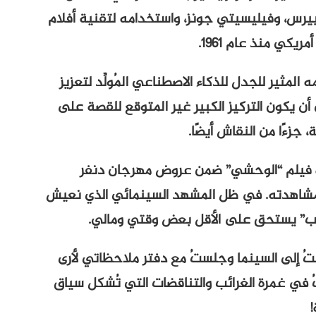
 بيرس، وفيليسيتي جونز، واستخدامه لتقنية أفلام
كي منذ عام 1961.
 المثير للجدل للذكاء الاصطناعي المُولِّد لتعزيز
أن يكون التركيز الكبير غير المتوقع للقصة على
زءًا من النقاش أيضًا.
ة فيلم “الوحشي” ضمن عروض مهرجان دنفر
لمشاهدته. في ظل المشهد السينمائي الذي نعيش
ريب” يستحق على الأقل بعض وقتي ومالي.
بتُ إلى السينما وجلستُ مع دفتر ملاحظاتي لأرى
 في غمرة الغرائب ​​والتناقضات التي تُشكل سياق
!