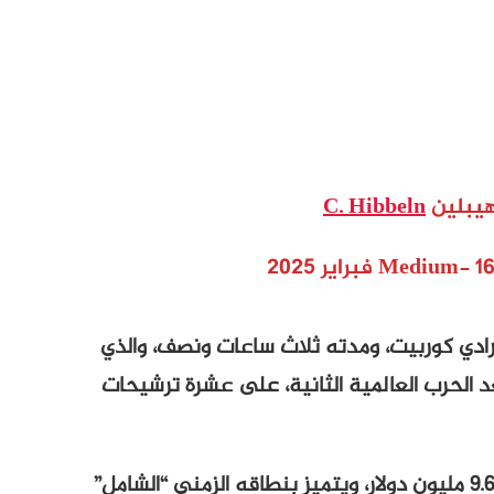
يبلين
C. Hibbeln
ادي كوربيت، ومدته ثلاث ساعات ونصف، والذي
الحرب العالمية الثانية، على عشرة ترشيحات
صُوِّر الفيلم في 34 يومًا فقط بميزانية قدرها 9.6 مليون دولار، ويتميز بنطاقه الزمني “الشامل”