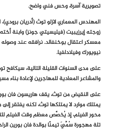
تصويرية آسرة، وحس فني واضح.
المهندس المعماري لازلو توث (أدريان برودي)
زوجته إيرزيبيت (فيليسيتي جونز) وابنة أخته 
نيويورك وفيلادلفيا.
على مدى السنوات القليلة التالية، سيكافح توث
والمشاعر المعادية للمهاجرين لإعادة بناء مسي
على النقيض من توث، يقف هاريسون فان بورين 
يمتلك موارد لا يمتلكها توث، لكنه يفتقر إل
محور الفيلم، إذ يُخصَّص معظم وقت الفيلم لل
تلة مهجورة سُمِّيَ تيمنًا بوالدة فان بورين الراح