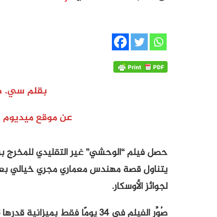
بقلم سي. ه
عن موقع ميديوم Medium- 16 فبراير 2025
حصل فيلم “الوحشي” غير التقليدي للمخرج بر
يتناول قصة مهندس معماري مجري خيالي بعد 
لجوائز الأوسكار.