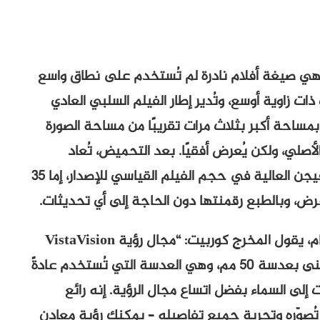
وهي صيغة أفلام نادرة لم تُستخدم على نطاق واسع
زاوية أوسع، وتُدير إطار الفيلم السلبي العادي
ية بمساحة أكبر بثلاث مرات تقريبًا من مساحة الصورة
، مع الحفاظ على حجم فيلم 35 مم الأصلي، ولكن يُعرض أفقيًا. بعد التحميض، تُعاد
الصورة إلى جانبها، مُدمجةً دقة صورة فيستا فيجن العالية في حجم الفيلم القياسي للإصدار، إما 35
وفي معرض شرحه لقراره باستخدام هذا النظام، يقول المخرج كوربيت: “مجال رؤية VistaVision
استثنائي – يمكنك أن تكون مُلامسًا لجانب مبنى بعدسة 50 مم، وهي العدسة التي تُستخدم عادةً
إلى السماء بفضل اتساع مجال الرؤية. إنه رائع
ي تُصوّره وتجربة جميع تفاصيله – يمكنك رؤية معادن