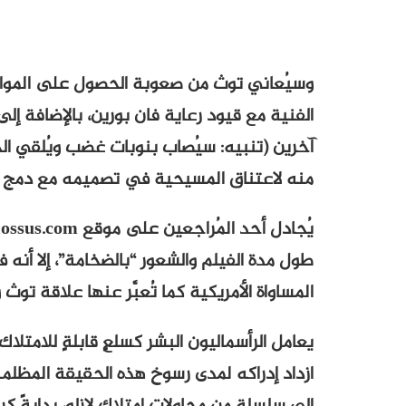
وسيُعاني توث من صعوبة الحصول على المواد (و
الفنية مع قيود رعاية فان بورين، بالإضافة 
آخرين (تنبيه: سيُصاب بنوبات غضب ويُلقي الحج
منه لاعتناق المسيحية في تصميمه مع دمج كن
طول مدة الفيلم والشعور “بالضخامة”، إلا أنه 
المساواة الأمريكية كما تُعبَّر عنها علاقة توث 
يعامل الرأسماليون البشر كسلعٍ قابلةٍ للامتلا
ازداد إدراكه لمدى رسوخ هذه الحقيقة المظلم