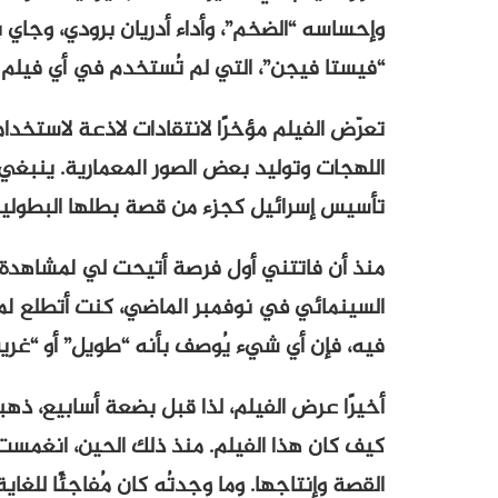
وإحساسه “الضخم”، وأداء أدريان برودي، وجاي
“فيستا فيجن”، التي لم تُستخدم في أي فيلم أمري
تعرّض الفيلم مؤخرًا لانتقادات لاذعة لاستخدامه
اللهجات وتوليد بعض الصور المعمارية. ينبغي 
تأسيس إسرائيل كجزء من قصة بطلها البطولية، ج
منذ أن فاتتني أول فرصة أتيحت لي لمشاهد
السينمائي في نوفمبر الماضي، كنت أتطلع 
فيه، فإن أي شيء يُوصف بأنه “طويل” أو “غ
أخيرًا عرض الفيلم، لذا قبل بضعة أسابيع، ذه
كيف كان هذا الفيلم. منذ ذلك الحين، انغمستُ
القصة وإنتاجها. وما وجدتُه كان مُفاجئًا للغاية