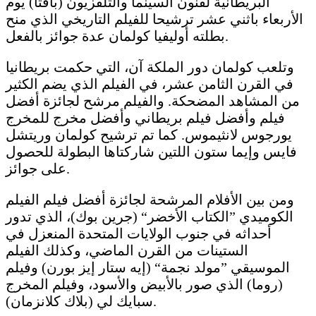
البريطانية لفنون السينما والتلفزيون (بافتا) يوم
الأربعاء باثني عشر ترشيحا للفيلم التاريخي الذي منح
بطلته أوليفيا كولمان عدة جوائز بالفعل.
وتلعب كولمان دور الملكة آن، التي حكمت بريطانيا
في القرن الثامن عشر، في الفيلم الذي يضم الكثير
من المشاهد المضحكة. والفيلم مرشح لجائزة أفضل
فيلم وأفضل فيلم بريطاني وأفضل مخرج للمخرج
يورجوس لانثيموس. كما تم ترشيح كولمان وريتشل
فايس وإيما ستون اللتين شاركتاها البطولة للحصول
على جوائز.
ومن بين الأفلام المرشحة لجائزة أفضل فيلم الفيلم
الكوميدي ”الكتاب الأخضر“ (جرين بوك)، الذي تدور
أحداثه في جنوب الولايات المتحدة المنعزل في
الستينات من القرن الماضي، وكذلك الفيلم
الموسيقي ”مولد نجمة“ (إيه ستار إيز بورن) وفيلم
(روما) الذي صور بالأبيض والأسود، وفيلم المخرج
سبايك لي (بلاك كلانزمان).