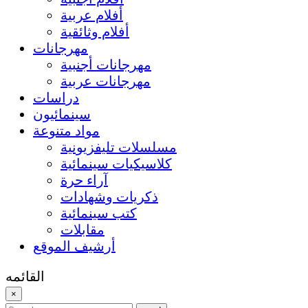
أفلام عربية
أفلام وثائقية
مهرجانات
مهرجانات أجنبية
مهرجانات عربية
دراسات
سينمائيون
مواد متنوعة
مسلسلات تليفزيونية
كلاسيكيات سينمائية
آراء حرة
ذكريات وشهادات
كتب سينمائية
مقابلات
أرشيف الموقع
القائمه
×