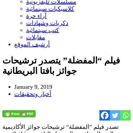
مسلسلات تليفزيونية
كلاسيكيات سينمائية
آراء حرة
ذكريات وشهادات
كتب سينمائية
مقابلات
أرشيف الموقع
فيلم “المفضلة” يتصدر ترشيحات
جوائز بافتا البريطانية
January 9, 2019
أخبار وتحقيقات
تصدر فيلم ”المفضلة“ ترشيحات جوائز الأكاديمية