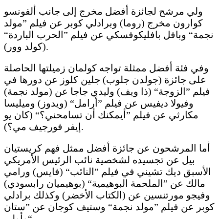
ولي مرشح لجائزة أفضل مخرج إلى جانب ألفونسو
كوارون مخرج (روما) وبرادلي كوبر عن فيلم ”مولد
نجمة“ وبافل بافليكوفسكي عن فيلم ”الحرب الباردة“
(كولد وور).
وفي فئة أفضل ممثلة تواجه كولمان زميلتها الحاصلة
على جائزة (جولدن جلوب) جلين كلوز عن دورها في
فيلم ”الزوجة“ (ذا ويف) وليدي جاجا عن (مولد نجمة)
وفيولا ديفيس عن فيلم ”أرامل“ (ويدوز) وميليسا
مكارثي عن فيلم ”أيمكنك أن تسامحني؟“ (كان يو
إيفر فورجيف مي؟).
أما المرشحون عن جائزة أفضل ممثل فهم كريستيان
بيل عن تجسيده لشخصية نائب الرئيس الأمريكي
الأسبق ديك تشيني في فيلم ”النائب“ (فايس) ورامي
مالك عن ”الملحمة البوهيمية“ (بوهيميان رابسودي)
وفيجو مورتنسين عن (الكتاب الأخضر) وكذلك برادلي
كوبر عن فيلم ”مولد نجمة“ وستيف كوجان عن ”ستان
وأولي“.