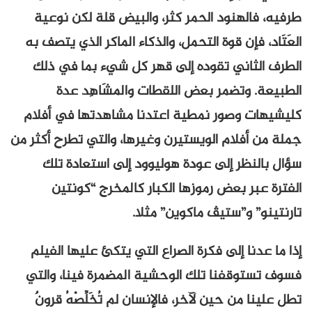
طرفيه، فالهنود الحمر كثر، والبيض قلة لكن نوعية
العَتَاد، فإن قوة التحمل، والذكاء الماكر الذي يتصف به
الطرف الثاني تقوده إلى قهر كل شيء بما في ذلك
الطبيعة. وتضمر بعض اللقطات والمشَاهِد عدة
كليشيهات وصور نمطية اعتدنا مشاهدتها في أفلام
جملة من أفلام الويستيرن وغيرها، والتي تطرح أكثر من
سؤال بالنظر إلى عودة هوليوود إلى استعادة تلك
الفترة عبر بعض رموزها الكبار كالمخرج “كونتين
تارنتينو” و”ستيڤ ماكوين” مثلا.
إذا ما عدنا إلى فكرة الصراع التي يتكئ عليها الفيلم
فسوف تستوقفنا تلك الوحشية المضمرة فينا، والتي
تطل علينا من حين لآخر، فالإنسان لم تُخَلِّصْهُ قرونٌ