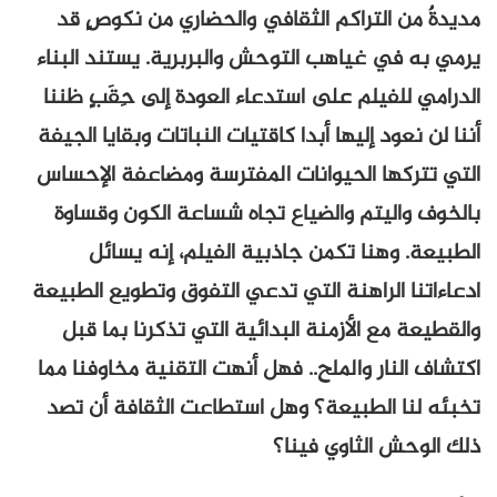
مديدةٌ من التراكم الثقافي والحضاري من نكوصٍ قد
يرمي به في غياهب التوحش والبربرية. يستند البناء
الدرامي للفيلم على استدعاء العودة إلى حِقَبٍ ظننا
أننا لن نعود إليها أبدا كاقتيات النباتات وبقايا الجيفة
التي تتركها الحيوانات المفترسة ومضاعفة الإحساس
بالخوف واليتم والضياع تجاه شساعة الكون وقساوة
الطبيعة. وهنا تكمن جاذبية الفيلم، إنه يسائل
ادعاءاتنا الراهنة التي تدعي التفوق وتطويع الطبيعة
والقطيعة مع الأزمنة البدائية التي تذكرنا بما قبل
اكتشاف النار والملح.. فهل أنهت التقنية مخاوفنا مما
تخبئه لنا الطبيعة؟ وهل استطاعت الثقافة أن تصد
ذلك الوحش الثاوي فينا؟