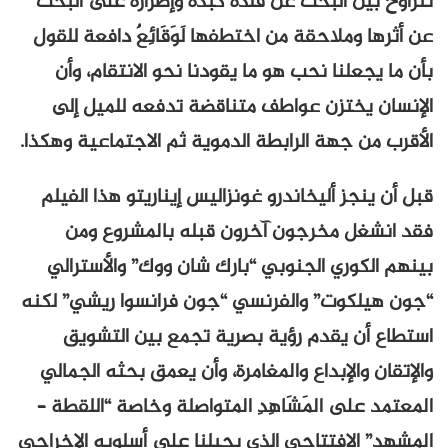
تتراوح بين البحث عن فلذة كبده وإصراره على البحث
عن أثرها وملاحقة من اختطفها لَوَقَائِعٌ دافعة للقول
بأن ما يجعلنا نحب هو ما يقودنا نحو الانتقام، وأن
الإنسان يختزن عواطف متناقضة تدفعه للميل إلى
الأقرب من جهة الرابطة الدموية ثم الاجتماعية وهكذا.
قبل أن ينجز أليخاندرو غونزاليس إيناريتو هذا الفيلم
فقد انشغل مخرجون آخرون قبله بالمشروع ومن
بينهم الكوري الجنوبي “بارك شان ووك” والأسترالي
“جون هيلكوت” والفرنسي “جون فرانسوا ريشي” لكنه
استطاع أن يقدم رؤية بصرية تجمع بين التشويق
والإتقان والإبداع والمغامرة، وأن يعمق بحثه الجمالي
المعتمد على المَشَاهِدِ المتواصلة وخاصة “اللقطة –
المشهد” الافتتاحي الذي يحيلنا على أسلوبه الإخراجي