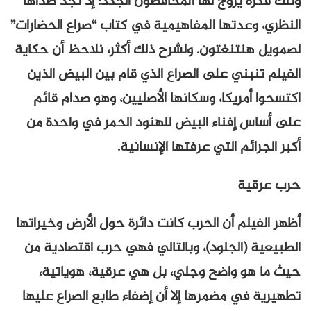
وتلك فكرة يروج لها المحافظون الجدد؛ إذ نجد صداها
النظري، وعدتها المفاهيمية في كتاب “صراع الحضارات”
لصمويل هنتنغتون. ولشرح ذلك أكثر، نلاحظ أن حكاية
الفيلم تنبني على الصراع الذي قام بين البيض الذين
اكتسحوا أمريكا، وسكانها الأصليين، وهو صدام قائم
على أساس إفناء البيض للهنود الحمر في واحدة من
أكبر الجرائم التي عرفتها الإنسانية.
حرب عرقية
أظهر الفيلم أن الحرب كانت دائرة حول الأرض وخيراتها
الطبيعية (الجلود)، وبالتالي فهي حرب اقتصادية من
حيث ما هو واضح وجلي، بل هي عرقية، هوياتية،
تطهيرية في مضمرها إلا أن إضفاء طابع الصراع عليها