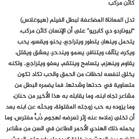
كائن مركب
تدل المعاناة المضاعفة لبطل الفيلم (هيوغلاس)
“ليوناردو دي كابريو” على أن الإنسان كائن مركب،
يتحمل وينهار، يتطور ويتراجع، يحنو ويقسو، يحب
ويكره، يتآلف ويتنافر، يسمو ويندحر، يعشق ويقتل،
يقاوم وينهزم، يتسامح وينتقم، يعفو ويتراجع.. ولكنه
يخلق لنفسه لحظات من الحمق والحب تكاد تكون
متساوية في حدتها وشدتها. فما يضمره البطل من
مشاعر تجاه ابنه، وما يقابله به هذا الأخير من حنان،
وما يزوده به حب زوجته المقتولة، وبحثه عن ابنه بعد
أن تخلى زملاءه عنه إثر تعرضه لهجومِ دُبٍّ مفترس، وما
يحمله ذلك الهندي الأحمر الطاعن في السن من مشاعر