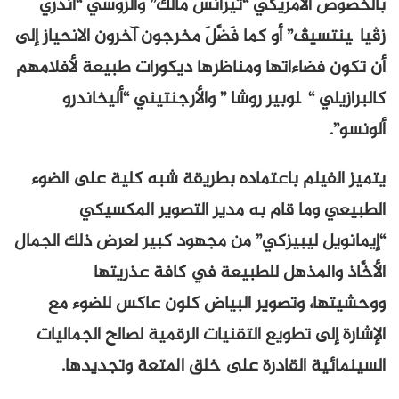
بالخصوص الأمريكي “تيرانس مالك” والروسي “أندري
زڤياگينتسيڤ” أو كما فَضَّلَ مخرجون آخرون الانحياز إلى
أن تكون فضاءاتها ومناظرها ديكورات طبيعة لأفلامهم
كالبرازيلي “گلوبير روشا ” والأرجنتيني “أليخاندرو
ألونسو”.
يتميز الفيلم باعتماده بطريقة شبه كلية على الضوء
الطبيعي وما قام به مدير التصوير المكسيكي
“إيمانويل ليبيزكي” من مجهود كبير لعرض ذلك الجمال
الأخَّاذ والمذهل للطبيعة في كافة عذريتها
ووحشيتها، وتصوير البياض كلون عاكس للضوء مع
الإشارة إلى تطويع التقنيات الرقمية لصالح الجماليات
السينمائية القادرة على خلق المتعة وتجديدها.