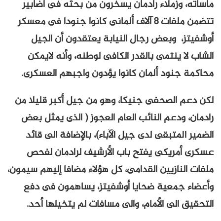
مأساته، وزملاء رادمان يسخرون من بحثه فى أضابير
تتضمن ملفات 8 آلاف ألمانى كانوا جنودا فى معسكر
أوشفيتز، وبعض رجال النيابة يعتقدون أن الجيل
الشاب لا ينتمى بالقدر الكافى لوطنه، وأنه لايمكن
محاكمة جنود ألمان كانوا يؤدون واجبهم العسكرى.
لكن دعم الصحفى جنيكا، وهو من جيل أكبر قليلا من
رادمان، ودعم النائب العام العجوز ( الذى يمثل بعض
الضمير المتبقى لدى جيل الآباء)، بالإضافة الى قائد
عسكرى أمريكى يفتح باب الأرشيف لرادمان لفحص
ملفات النازيين القدامى، كل هؤلاء مضافا إليهم سيمون،
وأعضاء جمعية ضحايا أوشفيتز، يساهمون فى دفع
التحقيق الى الأمام، والى مسافات لم يتخيلها أحد.