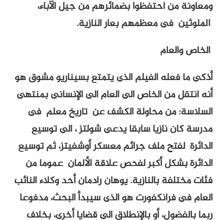
ومعاونة من احتفظوا بضمائرهم من جيل الآباء،
الملوثين فى معظمهم بعار النازية.
الخاص والعام
أذكى ما فعله الفيلم الذى يتمتع بسيناريو مشوق هو
أنه انتقل من الخاص الى العام الى الإنسانى بمنتهى
السلاسة: من محاولة الكشف عن تاريخ معلم فى
مدرسة كان نازيا سابقا يدعى شولتز ، الى توسيع
الدائرة لفتح ملف جرائم معسكر أوشفيتز، ثم توسيع
الدائرة بشكل أكبر لفحص علاقة الألمان عموما من
فئات مختلفة بالنازية. يوهان رادمان أحد وكلاء النائب
العام فى فرانكفورت هو الذى سيبدأ البحث، مدفوعا
ربما بالفضول، أو بالإنطلاق الى قضايا أخرى، بخلاف