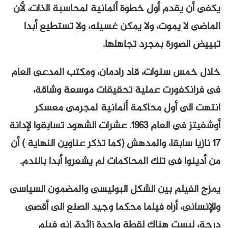
يكفى أن يقدم أول خطوة ألمانية لمحاسبة الذات، لأن
الماضى لا يموت، ولا يمكن غسيله، ولا تستطيع أبدا
تبييض الصورة بمجرد تجاهلها.
خلال خمس سنوات، قاد رادمان، ومكتب المدعى العام
فى فرانكفورت عملية تحقيقات موسعة وشاقة،
انتهت الى أول محاكمة ألمانية لمجرمى معسكر
أوشفيتز فى العام 1963. عشرات الشهود تسابقوا لإدانة
17 نازيا سابقا، والمدهش (كما تذكر عناوين النهاية ) أن
من أدينوا فى تلك المحاكمات لم يشعروا أبدا بالندم.
يمزج الفيلم بين الشكل البوليسى والمضمون السياسى
والإنسانى، أراه فيلما محكما وجيد الصنع الى أقصى
درجة، ليست هناك لقطة واحدة زائدة، إنه فيلم