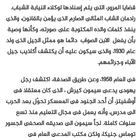
قضايا المرور، التى يتم إسنادها لوكلاء النيابة الشباب.
رادمان الشاب المثالى الصارم الذى يؤمن بالقانون، والذى
ينفذ كلمات والده المكتوبة على صورته، وكأنها وصية
بأن يفعل الابن الصواب دائما هو ممثل الجيل الذى ولد
عام 1930، والذى سيكون عليه أن يكتشف أكاذيب جيل
الآباء وجرائمهم.
فى العام 1958، وعن طريق الصدفة، اكتشف رجل
يهودى يدعى سيمون كيرش ، الذى كان معتقلا فى
أوشفيتز، أن أحد الجنود فى المعسكر تحوّل بعد الحرب
الى مدرس، وأنه يعمل فى مجال التعليم منذ تسع
سنوات كاملة. لجأ سيمون الى صديقه الصحفى الجسور
توماس جنيكا، ولكن مكتب المدعى العام فى