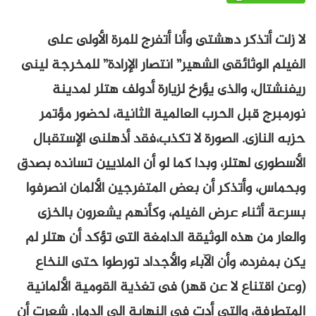
لا زلت أتذكر دهشتى وأنا أتفرج للمرة الأولى على
الفيلم الوثائقى الشهير” انتصار الإرادة” للمخرجة لينى
ريفنشتال، والذى يؤرخ لزيارة أدولف هتلر لمدينة
نورمبرج قبل الحرب العالمية الثانية، لحضور مؤتمر
حزبه النازى. الصورة لا تكذب،فقد أذهلنى الإستقبال
الأسطورى لهتلر، وبدا كما لو أن الملايين تسانده بصدق
وبحماس، وأتذكر أن بعض المتفرجين الألمان انصرفوا
بسرعة أثناء عرض الفيلم، وكأنهم يشعرون بالخزى
والعار من هذه الوثيقة الدامغة التى تؤكد أن هتلر لم
يكن بمفرده، وأن الآباء والأجداد تورطوا حتى النخاع
(وعن اقتناع لا عن قهر) فى تغذية القومية الألمانية
المتطرفة، والتى أدت فى النهاية الى الدمار. شعرت أن