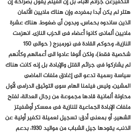
التكفيرعن جرائم الآباء، بل إن الفيلم يقول بصراحة إن
هتلر لم يكن أبدا بمفرده، وإن هناك ملايين الألمان
الذين ساندوه بحماس، وبدون أى ضغوط. هناك عشرة
ملايين ألمانى كانوا أعضاء فى الحزب النازى. انهزمت
النازية، وحوكم القادة فى نورمبرج ( حوالى 150
شخصية فقط)، ولكن ألوفا عادوا الى أعمالهم وكأنهم
لم يشاركوا فى جرائم القتل والإبادة، بل إنه كانت هناك
سياسة رسمية تدعو الى إغلاق ملفات الماضى
المشين، وليس فيلمنا الهام سوى التوثيق الدرامى لأول
محاولة ألمانية قادها مجموعة من رجال العدالة، لفتح
ملفات الإبادة الجماعية للنازية فى معسكر أوشفيتز
الشهير، أو بمعنى أدق: تسجيل لعميلة تكفير أولية عن
الذنب، يقودها جيل الشباب من مواليد 1930، بدعم