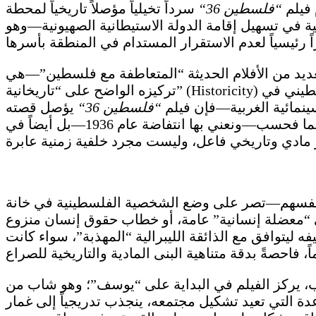
 فيلم
“
فلسطين 36
“
سرداً تخيلياً مؤصلاً تاريخياً لمحطة
ية في تسهيل إقامة الدولة الاستيطانية الصهيونية—وهو
لعديد من الأفلام الحديثة “المتعاطفة مع فلسطين”—هي
تركيزه الواضح على “تاريخانية” (Historicity) بنيته السردية. فبينما ركزت معظم الأفلام خلال العقدين الماضيين على الجوانب الشخصية للانسان الفلسطيني في
ينمائية الغربية—فإن فيلم
“
فلسطين 36
“
يؤصل قصته
بقوة في التاريخ المادي. ولا تكمن أهمية هذا السرد في اشتباكه مع حقبة نادراً ما جرى تقديمها في السينما فحسب—ونعني بها انتفاضة عام 1936—بل أيضاً في
ن أنفسهم—تصر على وضع الشخصية الفلسطينية في خانة
في “معضلة إنسانية” عامة، أو خطاب حقوق إنسان منزوع
يتوافق مع الذائقة الليبرالية “المهذبة”، سواء كانت
ي البريطاني إبان فترة الانتداب، يركز الفيلم في البداية على “يوسف”؛ وهو شاب من
دة التي تعيد تشكيل مجتمعه، ينجذب تدريجياً إلى غمار