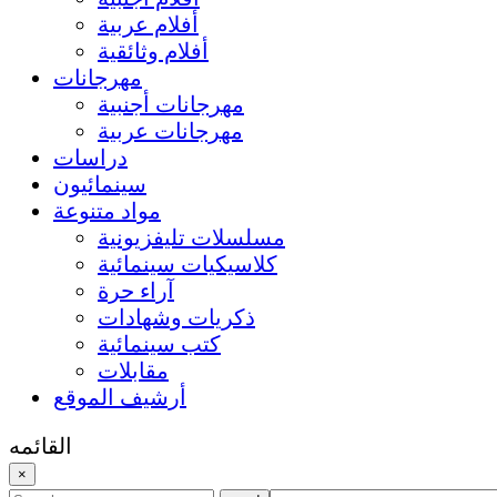
أفلام عربية
أفلام وثائقية
مهرجانات
مهرجانات أجنبية
مهرجانات عربية
دراسات
سينمائيون
مواد متنوعة
مسلسلات تليفزيونية
كلاسيكيات سينمائية
آراء حرة
ذكريات وشهادات
كتب سينمائية
مقابلات
أرشيف الموقع
القائمه
×