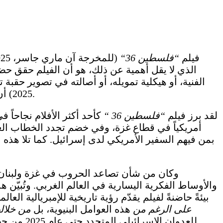
فيلم
“
فلسطين 36
“
الذي لا يقل أهمية عن ذلك، هو أن الفيلم حقق حضور
2025) أن يساهم في تشكيل العلاقة الناظمة بين سينما مناهضة للاستعمار، ورأس المال العالمي، والوعي الجمعي العام.
لقد برز فيلم
“
فلسطين 36
“
كأحد أكثر الأفلام نجاحاً
أمريكياً في قطاع غزة، وفي خضم تجدد الخطاب الع
بمن فيهم السفير الأمريكي لدى إسرائيل. كما تلا هذ
والأوساط الفكرية اليسارية في العالم الغربي. وتُبيّن
بيئةً حاضنةً لفيلم يقدّم رؤية تاريخية للإمبريالية 
على الرغم من
هذه العوامل البنيوية، بل
من خلاله
للعدوان الإسرائيلي المتجدد حتى عام 2025 من جهة أخرى، في صياغة المسار الثقافي والتجاري الفريد للفيلم مباشرةً، وذلك ضمن نافذة تاريخية متميزة ومنفتحة.