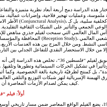
ار هذه الدراسة دمج أربعة أبعاد نظرية متميزة والتفاعل
سة، وعمليات تهجير فلاحية، وإضرابات عمالية، متتبعةً ال
الأطر الا
ي الجمعي والتأثير على الشبكات الثقافية التقليدية.
أس المال العالمي التي سمحت لفيلم جذري مناهض للإمب
المحافظة والمؤسسات 
سي النشط. ومن خلال المزج بين هذه العدسات الأربع، تص
ويق لفيلم
“
فلسطين 36
“
، تخلص هذه الدراسة إلى أنه 
ثيراً في تشكيل الحركات السينمائية وتطورها وتلقيها. وب
ة”، بل كمنتج لظرفيّة تاريخية بالغة الخصوصية. وكما أث
الهيمنة الإمبريالية لتهز شبكات التوزيع والتلقي العالم
كيف يمكن لصدام الأزمات المعاصرة أن يسهم في تحدي البنى الثقافية التقليدية واعادة تشكيلها.
أولاً: فيلم “فلسطين 36” كسردية تاريخية 
من خلال إعادة قراءة الثورة الفلسطينية عام 1936، يضع الفيلم الواقع المعاص