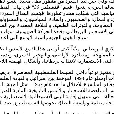
 ذلك، وفي حين يبدأ السرد من منظور بطل محدد، يتسع 
عالم العربي، يتحول فيلم
“
فلسطين 36
“
في نهاية المطا
لسياسية التي شكلت مسار تطورها. فيتسع النطاق السردي
العمال، والصحفيون، والقادة السياسيون، والمسؤولون 
مقاومة، والتوترات الطبقية، والعلاقة المعقدة بين ال
الاستعمار البريطاني وقادة الحركة الصهيونية، سواء د
سياق القوى الجيوسياسية الأوسع التي أعادت صياغة المنطقة خلال تلك اللحظة التاريخية الحاسمة.
عسكري البريطاني، مبيّناً كيف أرسى هذا القمع الأسس لل
الممنهجة، ومصادرة الأراضي، والتهجير القسري، وتدمير ا
متميز نوعياً داخل السينما الفلسطينية المعاصرة؛ إذ ي
متزايد في العقود الأخيرة، لا سيما في أعقاب اتفاقيات أوسلو عام 
الفلسطينية المعاصرة نحو تأسيس خطاب
سس المناهضة للاستعمار والأسس التاريخية-المادية للصراع
الحالة—في تسهيل إقامة البنى الاستيطانية الاستعمارية ف
خ الفلسطيني يستمد مقوماته إلى حد كبير من التاريخ ا