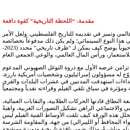
مقدمة: “ال
لحظة التاريخية
” كقوة دافعة
اً حظي بتداول عالمي وتميز في تقديمه للتاريخ الفلسطيني. ولعل الأمر
لى هذا النوع السينمائي؛ ولم يكن ذلك مدفوعاً بخصائصه
الفنية، أو هيكلية تمويله، أو أصالته في تصوير حقبة تاريخية أُهْمِلتْ طويلاً فحسب، بل لأن الفيلم قدّم نموذجاً حيوياً يوضح كيف يمكن لـ “ظرف تاريخي” محدد (2023-
ث تزامن عرضه الأول مع ذروة التوغل الصهيوني المدعوم
ّج له مسؤولون إسرائيليون وشخصيات أمريكية بارزة،
عتداءات استهدفت المدنيين في عشرات البلدات والقرى
 أن يشكّل حافزاً لإدانات شعبية واسعة النطاق قادتها الحركات الطلابية، والنقابات العمالية،
ي والاجتماعي الراهن تشكيل التصورات الغربية، واهبةً
 تحلل هذه الورقة كيف تلقت الأوساط الفنية الفيلم ليس
(سواء المحافظ أو الليبرالي) من جهة، والمقاومة الشرسة