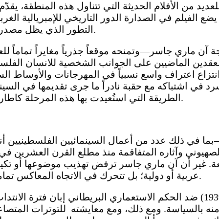
يد من الأفلام الحديثة التي تتناول هذه المنطقة، يقدّم
ع الفيلم في الصدارة الدور التاريخي للإمبريالية الغرب
التطور الذي يظل مصدراً رئيسياً لعدم الاستقرار المستدام في المنطقة بأسرها.
 آن ماري جاسر—وتمنحه موقعاً جذرياً مغايراً تماماً ل
نتزاع اعتراف واسع نسبياً في المهرجانات والأوساط الس
الطريقة التي استُعيدت بها هذه المرحلة كاطار مادي وتاريخي فاعل، وليست مجرد خلفية زمنية عابرة.
ن—بما في ذلك عدد من أعمال السينمائيين الفلسطينيي
 الصهيوني وآثاره المتفاقمة منذ مطلع القرن العشرين 
 غير أن آن ماري جاسر ترفض تهذيب موضوعها أو تكييفه ل
عربية أو دولية؛ بل تتحرك في الاتجاه المعاكس تماماً، فاحصةً بدقة متناهية البنى المادية والتاريخية للصراع.
من خلال درامَـةِ الثورة العربية الفلسطينية (1936-1939) ضد الحكم الاستعمار
منه بالسياسة. ومع ذلك، ومع معايشته للتوترات المتصاع