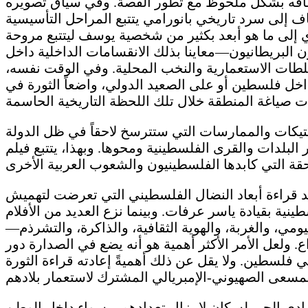
نطاقه بشكل ملحوظ مع تطور القصة. وفي سياق تصويره
ف إلى سرد تاريخي بانورامي يتتبع المراحل التأسيسية
 إلى ما هو أبعد بكثير من شخصية يوسف ليتتبع مروحة
البريطانيون—معاينا بذلك الانقسامات الداخلية داخل
سلطات الاستعمارية والنخب المحلية. وفي الوقت نفسه،
اخل فلسطين أو على الصعيد الدولي، واضعاً الثورة في
تكتيكات والممارسات التي ستترسخ لاحقاً في ظل الدولة
لبلدات والقرى الفلسطينية ومحوها. وبهذا، يتتبع فيلم
عيد قراءة أبعاد النضال الفلسطيني التي تعرضت لتهميش
1993 الموقعة بين إسرائيل والقيادة الفلسطينية بقيادة ياسر عرفات. وبينما نزع العديد من الأفلام
 يركز على الوقائع المباشرة للاحتلال ما بعد عام 1967—مثل العيش اليومي، والغربة، والهوية الثقافية، والذاكرة، والتشرذم—
. ولعل الأمر الأكثر أهمية هو أنه يضع في الصدارة دور
ي فلسطين. ولا يقل عن ذلك أهميةً إعادته قراءة الثورة
لمادي الحي لسكان لا يزال تعدادهم—سواء داخل الوطن