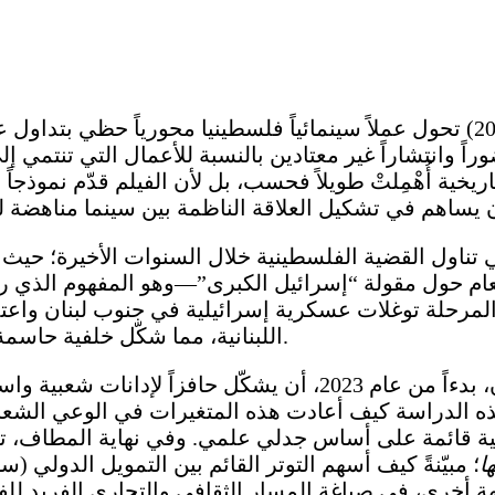
(للمخرجة آن ماري جاسر، 2025) تحول عملاً سينمائياً فلسطينيا محوري
اً وانتشاراً غير معتادين بالنسبة للأعمال التي تنتمي إ
 في تناول القضية الفلسطينية خلال السنوات الأخيرة؛ حي
ام حول مقولة “إسرائيل الكبرى”—وهو المفهوم الذي رو
ه المرحلة توغلات عسكرية إسرائيلية في جنوب لبنان وا
اللبنانية، مما شكّل خلفية حاسمة ومؤثرة في سياق تلقي الفيلم وقراءته نقدياً ومجتمعياً.
وكان من شأن تصاعد الحروب في غزة ولبنان، بدءاً من عام 2023،
 هذه الدراسة كيف أعادت هذه المتغيرات في الوعي الشعب
العالمية قائمة على أساس جدلي علمي. وفي نهاية المطاف،
ا
؛ مبيّنةً كيف أسهم التوتر القائم بين التمويل الدولي 