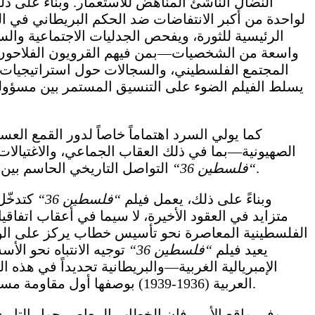
النضال الناشئ المناهض للاستعمار. وبناءً على
لواحدة من أكبر الانتفاضات ضد الحكم البريطاني في ال
الرئيسية للثورة، ويفحص الجدليات الاجتماعية وا
واسعة من الشخصيات—بمن فيهم القرويون الفلاحون، و
المجتمع الفلسطيني، والسجالات حول استراتيجيات ال
يسلط الفيلم الضوء على التنسيق المستمر بين مسؤولي 
كما يولي السرد اهتماماً خاصاً لدور القمع ال
الصهيونية—بما في ذلك العقاب الجماعي، والاغتيالات 
التواصل التاريخي الحاسم بين البنى الاستعمارية لانتداب بريطانيا، وأشكال الهيمنة اللاحقة التي كابدها الفلسطينيون والشعوب العربية الأخرى.
“
فلسطين 36
“
وبناءً على ذلك، يعمل فيلم
“
فلسطين 36
“
كتدخّل 
يعيد فيلم
“
فلسطين 36
“
توجيه الانتباه نحو الأ
الإمبريالية الغربية—والبريطانية تحديداً في هذه 
العربية (1936-1939) بوصفها أول مقاومة مسلحة منظمة وواسعة النطاق يخوضها الفلسطينيون ضد المسعى الصهيوني-الإمبريالي المشترك لاستعمار بلادهم.
وفي واقع الأمر، فإن الخطاب المعاصر حول التاري