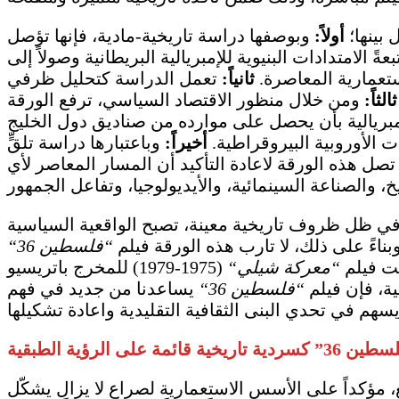
 بينها؛
أولاً
:
وبوصفها دراسة تاريخية-مادية، فإنها تؤصل
امتدادات البنيوية للإمبريالية البريطانية وصولاً إلى
ستعمارية المعاصرة.
ثانياً
:
تعمل الدراسة كتحليل ظرفي (Conjunctural Analysis)، حيث تتعامل مع النافذة الجيوسياسية (2023-2025) لا كخلفية سلبية، بل كـ
ثالثاً
:
ومن خلال منظور الاقتصاد السياسي، ترفع الورقة
ريالية بأن يحصل على موارده من صناديق دول الخليج
الأوروبية البيروقراطية.
أخيراً
:
وباعتبارها دراسة تلقٍّ (Reception Study)، تقيّم الورقة كيف حوّل التحول العميق في التضامن الشعبي العالمي
ل هذه الورقة لاعادة التأكيد أن المسار المعاصر لأي
في ظل ظروف تاريخية معينة، تصبح الواقعية السياسية
ناءً على ذلك، لا تارب هذه الورقة فيلم
“
فلسطين 36
“
بت فيلم
“
معركة شيلي
“
(1975-1979) للمخرج باتريسيو
ية، فإن فيلم
“
فلسطين 36
“
يساعدنا من جديد في فهم
قائمة على الرؤية الطبقية
ر ضمن مسار تاريخي أوسع، مؤكداً على الأسس الاستعمارية لصراع لا يزال يشكّل