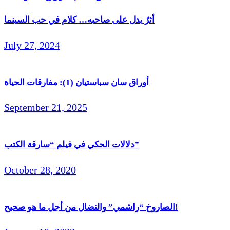
أثرٌ يدل على صاحبه… كلام في حب السينما
July 27, 2024
أوراق سان سباستيان (1): مفارقات الحياة
September 21, 2025
دلالات الحكي في فيلم “سارقة الكتب”
October 28, 2020
الصاروخ “راشمي” والنضال من أجل ما هو صحيح!