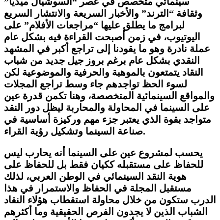
سينمائي متخصص في عصر “السوشيال ميديا”
وثقافة “الترند” والأخبار السريعة والانتشار السريع
لبرامج ما يطلق عليها “مراجعات الأفلام” على
اليوتيوب، في زمن أصبحت القراءة فيه بشكل عام
عملة نادرة وهو ما يقودنا إلى تراجع أكبر في المشهد
النقدي بشكل عام برغم بروز جيل جديد من شباب
النقاد يتمتعون بالموهبة والحرفية والموضوعية لكن
لسوء الحظ تواجدهم جاء وسط تراجع المجلات
والمواقع السينمائية المتخصصة، وهنا تكمن قدرة عين
على السينما في المحاولة والمحاربة ليظل دور النقد
متواجد بقوة الذي يعتبر جزء مهم وركيزة أساسية في
صناعة السينما وتشكيل رؤية القراء.
يحسب لمشروع عين على السينما أنه يحارب ليس
للحفاظ على مستقبله ككيان فقط بل للحفاظ على
هوية النقد السينمائي في الوطن العربي، لذلك
مستقبل المجلة في الحفاظ والاستمرار في هذا
الدرب ستكون من خلال محاولة استقطاب هؤلاء النقاد
الشباب الذين لا يجدون الفرص الحقيقية وما أكثرهم