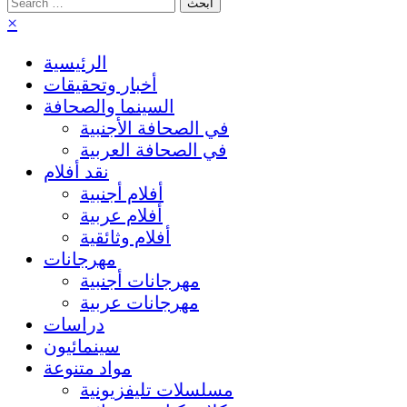
Search
for:
×
الرئيسية
أخبار وتحقيقات
السينما والصحافة
في الصحافة الأجنبية
في الصحافة العربية
نقد أفلام
أفلام أجنبية
أفلام عربية
أفلام وثائقية
مهرجانات
مهرجانات أجنبية
مهرجانات عربية
دراسات
سينمائيون
مواد متنوعة
مسلسلات تليفزيونية