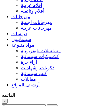
أفلام عربية
أفلام وثائقية
مهرجانات
مهرجانات أجنبية
مهرجانات عربية
دراسات
سينمائيون
مواد متنوعة
مسلسلات تليفزيونية
كلاسيكيات سينمائية
آراء حرة
ذكريات وشهادات
كتب سينمائية
مقابلات
أرشيف الموقع
القائمه
×