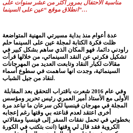
مناسبة الاحتفال بمرور أكثر من عشر سنوات على
انطلاق موقع “عين على السينما”…
عدة أعوام منذ بداية مسيرتي المهنية المتواضعة
ظلت فكرة الكتابة لمجلة عين على السينما حلم
راودني دائما، فهو المكان الذي ساهم بشكل كبير في
تشكيل فكرتي عن النقد السينمائي، من خلالها قرأت
مقالات لكبار النقاد وتابعت العديد من المهرجانات
السينمائية، وجدت انها ساهمت في سطوع أسماء
لنقاد من جيل الشباب.
وفي عام 2016 شعرت باقتراب التحقق بعد المقابلة
الأولى مع الأستاذ أمير العمري رئيس تحرير ومؤسس
المجلة في مهرجان فينسيا لكن سرعان ما تباعد مرة
أخرى اعتقد لعدم قناعته بي وقتها رغم إعجابه
بخطوتي في تحمل نفقات السفر إلى فينسيا ومقالاتي
الكروية فقد قال لي وقتها (انت بتكتب في الكورة