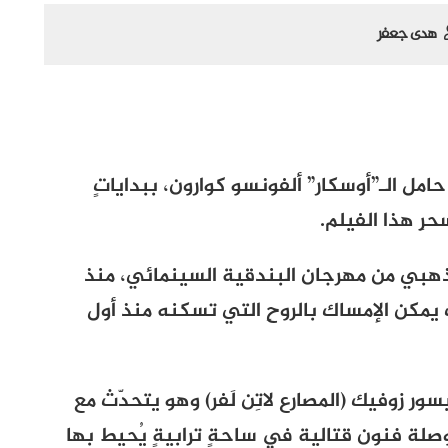
هدى جعفر
حامل الـ”أوسكار” ألفونسو كوارون، ببداياتٍ
حرِ هذا الفيلم.
د الذهبي من مهرجان البندقية السينمائي، منذ
 يمكن الإمساك بالروحِ التي تسكنه منذ أول
وفيك (المصارع لاتِن لَفر) وهو يتحدّث مع
وصلة فنون قتالية في ساحةٍ ترابيةٍ يُحيط بها