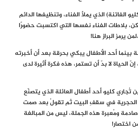
ليو الفاتنة) الذي يملأ الفناء، وتنظيفها الدائم
 يكن، بلاطات الفناء نفسها التي اكتسبت حضورًا
من يرمز البراز هنا!
آلة بينما أحد الأطفال يبكي بحرقة بعد أن أخبرته
ّ الحياة لا بدّ أن تستمر، هذه فكرة أثيرة لدى
ن تُجاري كليو أحد أطفال العائلة الذي يتصنّع
َة الحجرية في سقفِ البيت ثم تقولُ بعد صمت
وصادمة ومُعبرة هذه الجملة، ليس من المبالغة
من اختصار!