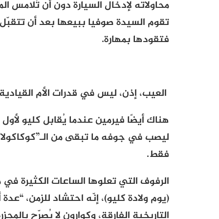
محاولاته لإدخال السيارة دون أن تُلامس المرآة
تقوم السيدة صوفيا ببيعها بعد أن تتقبّل 
فتقودها بمهارة.
العيب، إذن، ليس في قدرات الأم القيادية 
هناك أيضًا فيرمين عندما يُقابل كليو لأو
ليصب في جوفه ما تبقى من الـ”كوكاكولا” 
فقط.
الرفوف التي تعلوها الساعات الكثيرة في 
(يوم ولادة كليو)، إنّه احتشاد للزمن، “عد
التاريخية الفارقة، وكوارون لا يُصرّح بالمجز