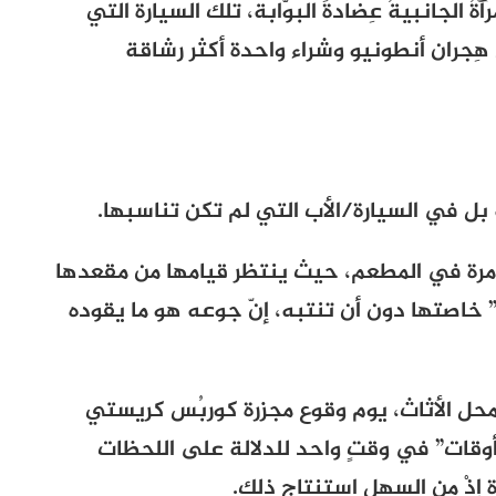
ُ الجانبيةُ عِضادةَ البوّابة، تلك السيارة التي
هِجران أنطونيو وشراء واحدة أكثر رشاقة
بل في السيارة/الأب التي لم تكن تناسبها.
ل مرة في المطعم، حيث ينتظر قيامها من مقعدها
خاصتها دون أن تنتبه، إنّ جوعه هو ما يقوده
محل الأثاث، يوم وقوع مجزرة كوربُس كريستي
ة أوقات” في وقتٍ واحد للدلالة على اللحظات
رة إذْ من السهل استنتاج ذلك.