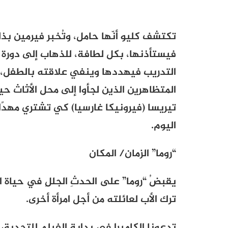
تكتشف كليو أنّها حامل، وتُخبر فيرمين بذ
فيستأذنها، بكل لطافة، للذهاب إلى دورة الم
التدريب فيهددها وينفي علاقته بالطفل، وا
المتظاهرين الذين لجأوا إلى محل الأثاث 
تيريسا (فيرونيكا غارسيا) كي تشتري مهدًا
اليوم.
“روما” الزمان/
المكان
يقبضُ “روما” على الحدثِ الجللِ في حياة 
ترك الأب لعائلته من أجل امرأة أخرى.
تدعونا الكاميرا في بداية الفيلم للتحديق 