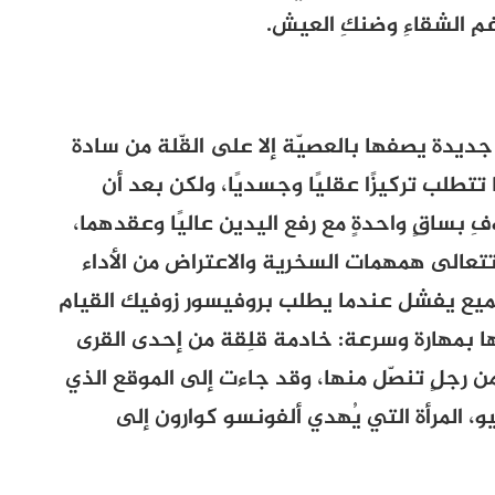
غمِ الشقاءِ وضنكِ العيش.
ديدة يصفها بالعصيّة إلا على القّلة من سادة
ا تتطلب تركيزًا عقليًا وجسديًا، ولكن بعد أن
فِ بساقٍ واحدةٍ مع رفع اليدين عاليًا وعقدهما،
تتعالى همهمات السخرية والاعتراض من الأداء
الجميع يفشل عندما يطلب بروفيسور زوفيك القيام
ها بمهارة وسرعة: خادمة قلِقة من إحدى القرى
رجلٍ تنصّل منها، وقد جاءت إلى الموقع الذي
و، المرأة التي يُهدي ألفونسو كوارون إلى