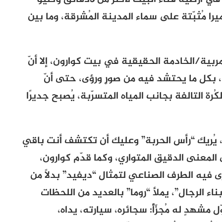
يرا مُثبّتة على سماء المدينة المُشرقة، وما بين
مربية/الخادمة الحقيقية في بيت كوارون، إلا أنّ
، بكل ما يحتشد فيه من صورٍ ورؤى، حتى أنّ
رة التالفة بجانب المياه المتسرّبة، يُصبح جديرًا
ه، يُريك “رأس الحربة” وعليك أن تكتشف أنت باقي
المعنى الدقيق المتواري، وكما قدّم كوارون،
 فيه الطرف الصناعي لتمثال “ديفيد” بدلًا من
بناء الرجال”، يملأ “روما” بالعديد من اللحظات
ّل مشهدٍ له مُجزّأً: سجائره، سيارته، يداه،