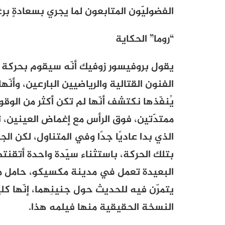
الفضوليّون المتابعون لما يجري بسعادةٍ بر
“روما” الحكاية
يقول بروفيسور زوفيك أنّه سيقوم بحركة ج
الفنون القتالية والرياضيين البارعين، وأنّه
يُنفّذها نكتشف أنّها لم تكن أكثر من الوقو
ممتدّتين، فوق الرأس مع إغماض العينين، 
الذي بدا عاديًا جدًا وفي المتناول، لكن 
بتلك الحركة، باستثناء سيّدة واحدة أتقنت
البعيدة تعمل في مدينة مكسيكو، حامل من 
يتمرّن فيه للحديث حول جنينِهما، إنّها كلي
النسخة الحقيقية منها فيلمه هذا.