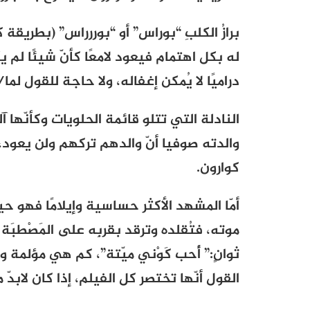
برازُ الكلبِ “بوراس” أو “بوررراس” (بطريقة ك
له بكل اهتمام فيعود لامعًا كأنّ شيئًا لم
دراميًا لا يُمكن إغفاله، ولا حاجة للقول لما/ل
النادلة التي تتلو قائمة الحلويات وكأنّها 
والدته صوفيا أنّ والدهم تركهم ولن يعود، إن
كوارون.
أمّا المشهد الأكثر حساسية وإيلامًا فهو حي
موته، فتُقلده وترقد بقربِه على المَصْطب
ثوانٍ:” أُحب كَوْني ميّتة”، كم هي مؤلمة 
القول أنّها تختصر كل الفيلم، إذا كان لابدّ 