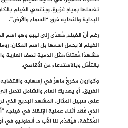
تغسلها بمياهٍ غزيرةٍ، وينتهي الفيلم بالكام
البداية والنهاية فرق “السماء والأرض”.
رغم أنّ الفيلم مُهدًى إلى ليبو وهو اسم ال
الفيلم لا يحمل اسمها بل اسم المكان: روما
مشهدًا مُعتادًا،
مثل الدمية نصف العارية والكُ
بالتأمّل وبالاستدعاء من الأقاصي.
وكوارون مخرجٌ ماهرٌ في إسهابِه واقتضابِ
الفريق، أو يهديك العام والشامل لتصل إلى 
على سبيل المثال، المشهد البديع الذي نرى
الذي فُقد أثناء عملية الإنقاذ في فيلمِه “أ
المُكثّفة، فيُقدّم لنا الأب د. أنطونيو في أو