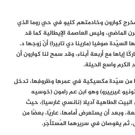
ةِ المخرج كوارون وخادمتهم كليو في حي روما الذي
 الماضي، وليس العاصمة الإيطالية كما قد
لسيّدة صوفيا (مارينا دي تابيرا) أنّ زوجها د.
كًا إياها مع أربعة أبناء، وقد سمح لنا كوارون أن
ِ الكرم واسعِ الحيلة.
عًا من سيّدة مكسيكية في عمرهِا وظروفِها، تدخل
يو غيرييرو) وهو ابن عم رامون (خوسيه
 البيت الطاهية آديلا (نانسي غارسيا)، حيث
ة، وبعد أن يستعرض أمامها، عاريًا، بعضًا من
 ثم يغوصان في سريرِهما المُستأجَر.