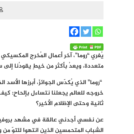
يُغري “روما”، آخر أعمال المُخرج المكسيكي 
متعددة، ويعدُ بأكثرِ من خيطٍ يقودُنا إلى س
“روما” الذي يُكدّس الجوائزَ، أبرزها الأس
خروجه للعالم يجعلنا نتساءل بإلحاحٍ: كيف
ثانية وحتى الإظلام الأخير؟
عن نفسي أجدني عالقة في مشهد بروفيسور ز
الشباب المتحمسين الذين انتهوا للتوّ من 