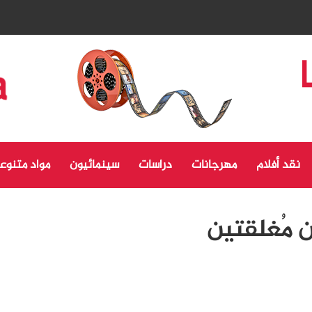
نقد أفلام
مهرجانات
دراسات
سينمائيون
مواد متنوع
ين مُغلقتين