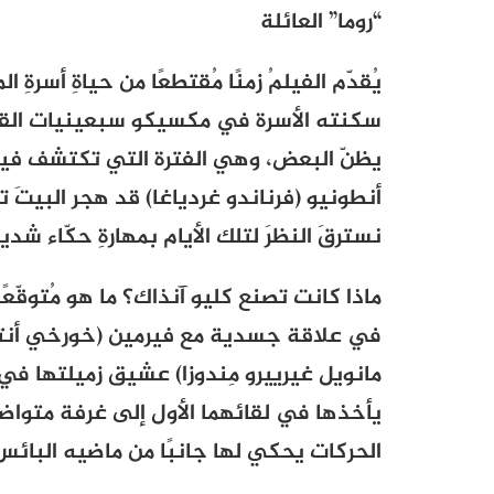
“روما” العائلة
يُقدّم الفيلمُ زمنًا مُقتطعًا من حياةِ أسر
سكنته الأسرة في مكسيكو سبعينيات القرن
يظنّ البعض، وهي الفترة التي تكتشف فيها ا
أنطونيو (فرناندو غردياغا) قد هجر البيتَ تار
نسترقَ النظرَ لتلك الأيام بمهارةِ حكّاء شديد
ماذا كانت تصنع كليو آنذاك؟ ما هو مُتوقّ
في علاقة جسدية مع فيرمين (خورخي أنتون
مانويل غيرييرو مِندوزا) عشيق زميلتها في
يأخذها في لقائهما الأول إلى غرفة متواضع
الحركات يحكي لها جانبًا من ماضيه البائس،