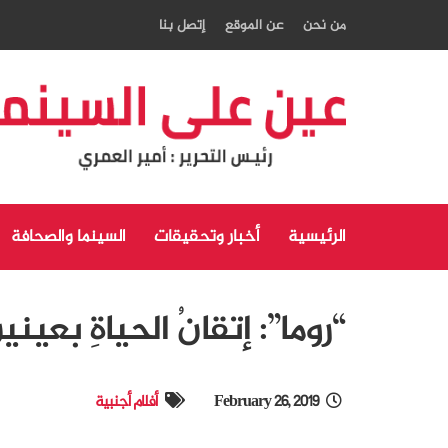
من نحن
عن الموقع
إتصل بنا
الرئيسية
أخبار وتحقيقات
السينما والصحافة
“روما”: إتقانُ الحياةِ بعين
February 26, 2019
أفلام أجنبية