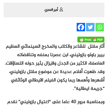
أمير العمري
أثار مقتل للشاعر والكاتب والمخرج السينمائي العظيم
بيير باولو بازوليني، ابن عصرنا بعنفه وتناقضاته
العاصفة، الكثير من الجدل ولايزال يثير حوله التساؤلات.
وقد ظهرت أفلام عديدة عن موضوع مقتل بازوليني،
أشهرها وأهمها ربما يكون الفيلم الايطالي الوثائقي
“جريمة ايطالية”.
وبمناسبة مرور 40 عاما على “اغتيال بازوليني” نقدم