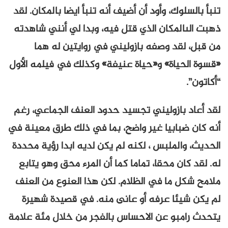
تنبأ بالسلوك، وأود أن أضيف أنه تنبأ ايضا بالمكان. لقد
ذهبت الىالمكان الذي قتل فيه، وبدا لي أنني شاهدته
من قبل، لقد وصفه بازوليني في روايتين له هما
«قسوة الحياة» و«حياة عنيفة» وكذلك في فيلمه الأول
“أكاتون”.
لقد أعاد بازوليني تجسيد حدود العنف الجماعي، رغم
أنه كان ضبابيا غير واضح، بما في ذلك طرق معينة في
الحديث، والملبس ، لكنه لم يكن لديه ابدا رؤية محددة
له. لقد كان محقا، تماما كما أن المرء محق وهو يتابع
ملامح شكل ما في الظلام. لكن هذا العنوع من العنف
لم يكن شيئا عرفه أو عانى منه. في قصيدة شهيرة
يتحدث رامبو عن الاحساس بالفجر من خلال مئة علامة