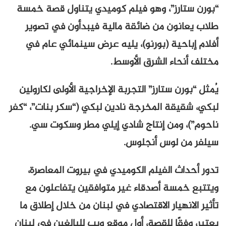
“بورن ستارز”، وهو فيلم كوميدي يتناول قصة خمسة
طلاب يعانون من ضائقة مالية فيبدأون في تصوير
أفلام إباحية (بورنو)، يليه عرض سينمائي عام في
مختلف أنحاء الشرق الأوسط.
يُمثل “بورن ستارز” التجربة الإخراجية الأولى لكارولين
لبكي، شقيقة المخرجة نادين لبكي (“سكر بنات”، “كفر
ناحوم”)، ومن إنتاج شادي إيلي مطر وسكوت سي.
سيلفر من لوس أنجلوس.
تدور أحداث الفيلم الكوميدي في بيروت المعاصرة،
ويتتبع خمسة أصدقاء غير متوافقين يتفاعلون مع
تأثير الانهيار الاقتصادي في لبنان من خلال إطلاق ما
يعتبر، وفقًا للقصة، أول موقع ويب للبالغين في لبنان