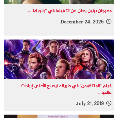
مهرجان برلين يعلن عن 12 فيلما في “بانوراما”...
December 24, 2025
فيلم “المنتقمون” في طريقه ليصبح الأعلى إيرادات
عالميا...
July 21, 2019