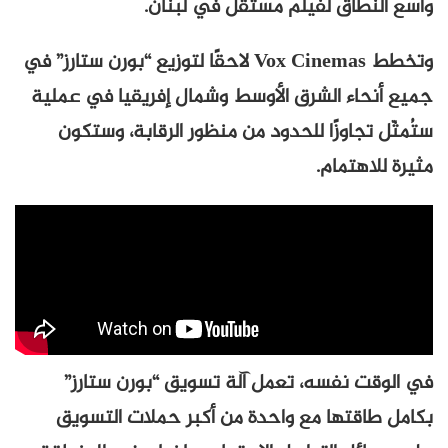
واسع النطاق لفيلم مستقل في لبنان.
وتخطط Vox Cinemas لاحقًا لتوزيع “بورن ستارز” في
جميع أنحاء الشرق الأوسط وشمال إفريقيا في عملية
ستُمثّل تجاوزًا للحدود من منظور الرقابة، وستكون
مثيرة للاهتمام.
في الوقت نفسه، تعمل آلة تسويق “بورن ستارز”
بكامل طاقتها مع واحدة من أكبر حملات التسويق