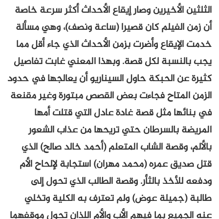
الثلثين الأخيرين وصار إيقاع الأحداث أكثر سرعة خاصة
أن زمن الفيلم كان قصيرا (ساعة ونصف)، وهي مسألة
خدمت الإيقاع وأضرت بزمن الأحداث الذي جاء أقل مما
يجب بالنسبة لكل قصة. وبهذا المعني غابت تفاصيل
كثيرة عن الحبكة حاول السيناريو أن يعالجها في حدود
الزمن المتاح فجاءت بعض القصص مبتورة وغير مقنعة
في بنائها مثل قصة غادة عادل التي قتلت أمها
المريضة بالسرطان حتي تريحها من عذاب الشعور
بالألم، وقصة الشاب المتعلم (أحمد خالد صالح) الذي
قتل صديق عمره (محمد مهران) استجابة لإلحاح الأم
ودفعه للأخذ بالثأر. وقصة الطالب الذي تحول إلى
طالبة (جميلة عوض) ولم تعترف به الكلية وتخلي
عنه الجميع بما فيهم الأب والأم اللذان تحول موقفهما