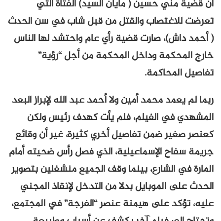
أن قضية مني حسين ( مايان السيد) الفتاة التي
تعرضت للاغتصاب والقتل من قبل شاب في سن الحدث
( أحمد داش)، صارت قضية رأي عام واحتشد لها الناس
خارج المحكمة وداخل المحكمة من أجل “رؤية”
تفاصيل المحاكمة.
ربما لم يعمد محمد أمين ولا أحمد عبد الله لإبراز البعد
المشهدي في الفيلم، فلم يأت كهدف رئيس ولكن
كعنصر صغير ضمن تفاصيل أخري كثيرة، غير أن وقائع
جريمة سفاح الإسماعيلية، الذي فصل رأس ضحيته أمام
المارة في الشارع، بينما وقف الجميع منشغلين بتصوير
الحدث على الموبايل بدلا من التدخل لإنقاذ المجني
عليه، تؤكد على هيمنة عنصر “الفرجة” في المجتمع،