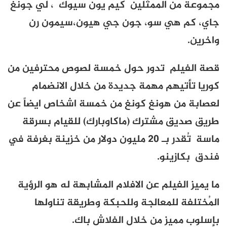
مجموعة من الممثلين كيم يون سيوك ، لي جونغ
جاي، كم هي سو، جون جي هيون،سيمون رن
واخرين.
قصة الفيلم تدور حول خمسة لصوص محترفين من
كوريا تأتيهم مهمة جديدة من خلال الانضمام
لعصابة من هونغ كونغ من خمسة اشخاص ايضاً عن
طريق صديق مشترك (
ماكاوبارك
) للقيام بسرقة
ماسة تُقدر بـ
20
مليون دولار من خزينة بغرفة في
فندق بكازينو.
ما يميز الفيلم عن الافلام المشابهة له هو الرؤية
المُختلفة للمعالجة وللحبكة وطريقة تناولها
بإسلوب مميز من خلال الفلاش باك.