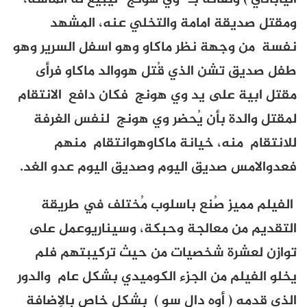
ومقتل صديقة امامة والتخلي عنه، المشهد
نفسة من وجهة نظر ماكاو وهو اسفل السرير وهو
طفل صديق تشن الذي قُتل هووالد ماكاو فرأى
مقتل ابية على يد وي هونج فكان دافع الانتقام
لمقتل والدة بأن يُحضر وي هونج لنفس الغرفة
للانتقام منه، خيانة ماكاوهوانتقام منهم
فعدوالامس صديق اليوم وصديق اليوم عدو الغد.
الفيلم مميز صُنع باسلوب مُختلف في طريقة
التقديم من معالجة وحبكة، وسيناريوعمل على
توازن لعشرة شخصيات من حيث تركيبتهم فلم
يخلو الفيلم من الجزء الكوميدي بشكل عام والدور
الذي قدمه ( أوه دال سو ) بشكل خاص بالإضافة