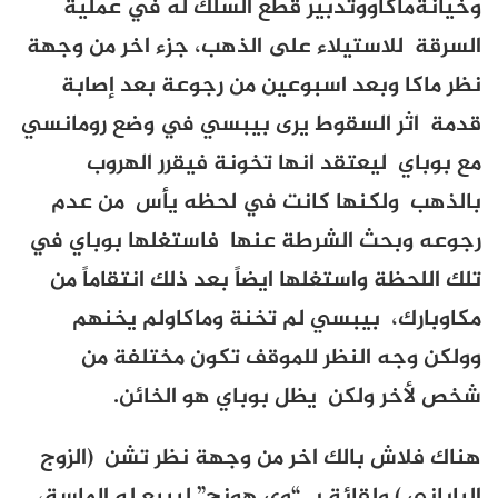
وخيانة
ماكاووتدبير قطع السلك له في عملية
السرقة للاستيلاء على الذهب، جزء اخر من وجهة
نظر ماكا وبعد اسبوعين من رجوعة بعد إصابة
قدمة اثر السقوط يرى بيبسي في وضع رومانسي
مع
بوباي
ليعتقد انها تخونة فيقرر الهروب
بالذهب ولكنها كانت في لحظه يأس
من عدم
رجوعه وبحث الشرطة عنها فاستغلها
بوباي في
تلك اللحظة واستغلها ايضاً بعد ذلك انتقاماً من
مكاوبارك،
بيبسي لم تخنة وماكاولم يخنهم
وولكن وجه النظر للموقف تكون مختلفة من
شخص لأخر ولكن يظل
بوباي
هو الخائن.
هناك فلاش بالك اخر من وجهة نظر تشن (الزوج
الياباني ) ولقائة بـ “وي هونج” ليبيع له الماسة،