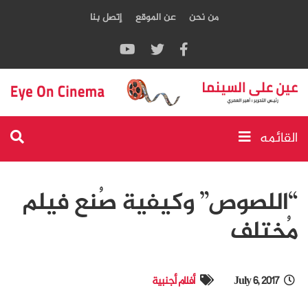
من نحن
عن الموقع
إتصل بنا
القائمه
“اللصوص” وكيفية صُنع فيلم
مُختلف
July 6, 2017
أفلام أجنبية