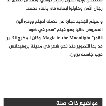
فينيكس وإيما ستون وباركر بوسي. وبعد أن تصدى له
رجال الأمن وحاولوا ابعاده قام بالقاء مقعد.
والفيلم الجديد عبارة عن تكملة لفيلم وودي ألين
المعروض حاليا وهو فيلم “سحر في ضوء
القمر” Magic in the Moonlight. وكان المخرج الكبير
قد بدا التصوير منذ نحو شهر في مدينة بروفيدانس
قرب جامعة براون.
مواضيع ذات صلة