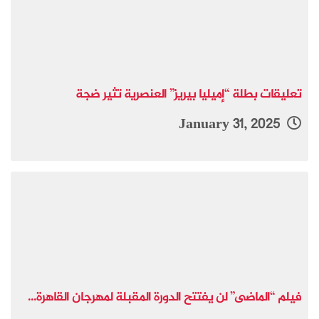
تعليقات بطلة “إميليا بيريز” العنصرية تثير ضجة
January 31, 2025
فيلم “الماضى” لن يفتتح الدورة المقبلة لمهرجان القاهرة...