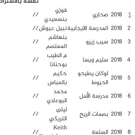
نفسه
بالاشتراك
مستقل
فوزي
حاري
//
بنسعيدي
لمدرسة الايجابية
نبيل عيوش
//
بنهاشم
يب زيرو
//
المعتصم
م الطيب
ليم ويسا
//
بوحنانا
وكان يطيحو
حكيم
//
لحيوط
بالعباس
محمد
درسة الأمل
//
البوعادي
ليلى
صمات الريح
//
التريكي
Keith
لسلعة
//