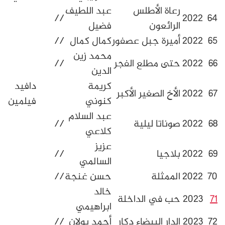
عاة الأطلس
عبد اللطيف
//
لرائعون
فضيل
ميرة جبل عصفور
كمال كمال
//
محمد زين
تى مطلع الفجر
//
الدين
كريمة
دافيد
لأخ الصغير الأكبر
كنوني
فيلمين
عبد السلام
وناتا ليلية
//
كلاعي
عزيز
لاجيا
//
السالمي
لممثلة
حسن غنجة
//
خالد
ع
ب في الداخلة
ابراهيمي
الحمدوشي
لدار البيضاء دكار
أحمد بولان
//