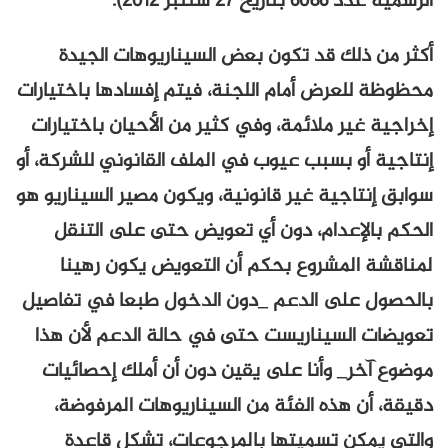
نبر 2012).
لك قد تكون بعض السيناريوهات الجيدة
عرض أمام اللجنة، فيتم إفسادها باختيارات
ر ملائمة، وفي كثير من الأحيان باختيارات
 بسبب عيوب في الملف القانوني للشركة، أو
جية غير قانونية، ويكون مصير السيناريو هو
إعدام، دون أي تعويض حتى على التنقل
لمشروع بحكم أن التعويض يكون رهينا
لى الدعم _دون الدخول طبعا في تفاصيل
لسيناريست حتى في حالة الدعم لأن هذا
_ وأنا على يقين دون أن أملك إحصائيات
هذه الفئة من السيناريوهات المرفوضة،
ن تسميتها بالمرجوعات، تشكل قاعدة