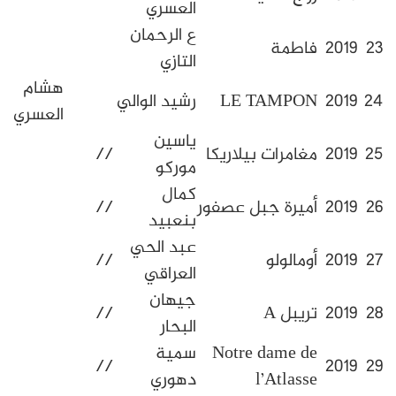
العسري
ع الرحمان
فريدة
اطمة
التازي
باليزيد
هشام
LE TAMPO
رشيد الوالي
العسري
ياسين
غامرات بيلاريكا
//
موركو
كمال
ميرة جبل عصفور
//
بنعبيد
عبد الحي
ومالولو
//
العراقي
جيهان
ريبل A
//
البحار
Notre dame d
سمية
//
l’Atlass
دهوري