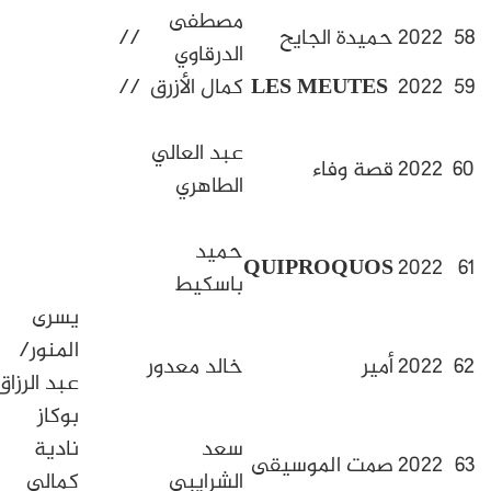
مصطفى
ميدة الجايح
//
الدرقاوي
LES MEUTES
كمال الأزرق
//
إسماعيل
عبد العالي
طه/
صة وفاء
الطاهري
محمد
ظهرا
حميد
QUIPROQUO
علي حسن
باسكيط
يسرى
المنور/
مير
خالد معدور
عبد الرزاق
بوكاز
سعد
نادية
مت الموسيقى
الشرايبي
كمالي