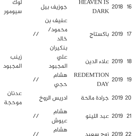
HEAVEN I
لوك
جوزيف بيل
DAR
سيومور
عفيف بن
محمود/
اكستاج
//
خالد
بنكيران
علي
زينب
لاء الدين
المجبود
المجبود
REDEMTIO
هشام
//
DA
حجي
عدنان
رادة مالحة
ادريس الروخ
موحجة
هشام
بد اللينو
//
عيوش
هشام
وج سعيد
//