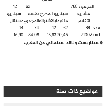
8/
62
12
14
ريع
سيناريو المخرج نفسه
سيناريو
لام
منفردا
بالاشتراك
المجموع
مستقل
14
74
12
62
15,90
84,09
13,63
70,45
ت وناقد سينمائي من المغرب
ع ذات صلة