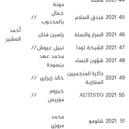
افلة
ربيع غليم
مونة
جمال
ندق السلام
//
بالمجدوب
أحمد
لصرار والنملة
ياسين فنان
العشير
لشيخة تودا
نبيل عيوش
//
محمد عهد
ع اله
ؤون النساء
بنسودة
حمدوشي
اكرة المنجميين
خالد زيراري
//
لمغاربة
جيروم
//
AUTIST
موريس
ياسين
محمد
زيزي/ع
لومو
مروزي
اللطيف