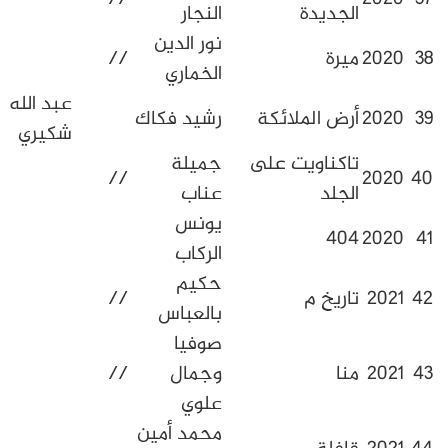
لجديدة
النجار
نور الدين
يرة
//
الخماري
عبد الله
رض الملائكة
رشيد فكاك
شكيري
اكناويت على
جميلة
//
لجلد
عناب
يونس
محمد
40
الركاب
حافيظي
حكيم
اريخ م
//
بالعباس
صوفيا
نا
وجمال
//
علوي
محمد أمين