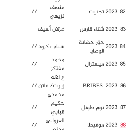
منصف
جنيت
//
نزيهي
جلال
تاء قارس
غزلان أسيف
بالوادي
ق حضانة
سناء عكرود
//
لوصايا
محمد
يسترال
//
مفتكر
ع الاله
B
زيرات/ فاتن
//
محمدي
حكيم
وم طويل
//
قبابي
الغزواني
وفيطا
//
مدني