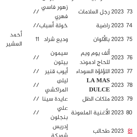
زهور فاسي
جل العلامات
//
فهري
اضية
خولة أسباب
//
أحمد
الألوان
وديع شراد
11
العشير
لف يوم ويم
سيمون
//
لحاج ادموند
بيتون
للؤلؤة السوداء
أيوب قنير
//
LA MA
ليلى
//
DULC
المراكشي
لكات الظل
عايدة سينا
//
علي
لأغنية الملعونة
//
بنجلون
إدريس
شوقي
حالب
شويكة
حمداني