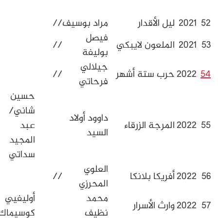
شوطا
يل الأقدار
مراد بوسيف
//
فيصل
لملعون لايبكي
//
بوليفة
جيلالي
رب ستة أشهر
//
فرحاتي
حسين
شاني/
داوود أولاد
لمرجة الزرقاء
عبد
السيد
المجيد
سداتي
العلوي
فريكا بلانكا
//
المحرزي
محمد
أوليفيي
ارث الأسرار
نظيف
كوسيماك