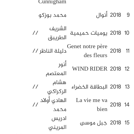
Cunnigham
محمد
نوال
محمد بوزكو
نضراني
الشريف
وميات حميمية
//
الطريبق
Genet notre pèr
دليلة الناظر
//
des fleur
أنور
عمر
WIND RIDE
المعتصم
الأمراني
هشام
لبطاقة الخضراء
//
الركراكي
La vie me v
الهادي أولاد
//
bie
محمد
ادريس
ع الرحيم
بل موسى
المريني
بهير