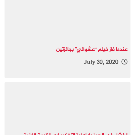
فيلم “عشوائي” بجائزتين