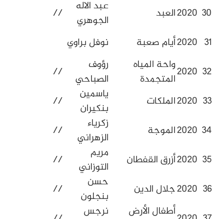
عبد الاله
لعبد
//
الجوهري
يوسف
يام صعبة
نوفل براوي
فاضل
احة المياه
رؤوف
//
لمتجمدة
الصباحي
ياسمين
لملكات
//
بنكيران
زكرياء
لموجة
//
الزهراني
مريم
زرق القفطان
//
التوزاني
حسن
لال الدين
//
بنجلون
طفال الأرض
نرجس
//