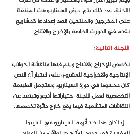
 القرار سواء بالاختيار أو عدمه من طرف
د ذلك يتم عرض السيناريوهات المنتقاة
جين والمنتجين قصد إعدادها كمشاريع
دورات الخاصة بالإخراج والانتاج
انية:
اج والانتاج ويتم فيها مناقشة الجوانب
والاخراجية للمشروع، على اعتبار أن النص
ا في دورة السيناريو، وستجعل الطبيعة
عمل اللجنة اختياراتها أنجع وتبتعد عن
لمتشعبة فيما يقع خارج دائرة تخصصها.
ا حلا لأزمة السيناريو في السينما
ي حدود المُتاح هنا والآن، من الموارد