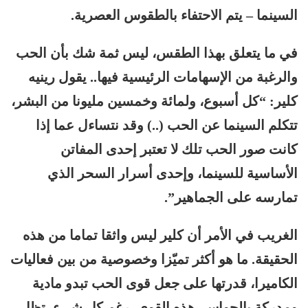
السينما – يتم الاحتفاء بالطقوس العصرية.
في ما يتعلق بهذا الطقس، ليس ثمة شك بأن الحب
والرغبة من الإسهامات الرئيسية فيها.. يقول رينيه
كلير: “كل أسبوع، ولمائة وخمسين مليونا من البشر،
تتكلم السينما عن الحب (..) وقد نتساءل عما إذا
كانت صور الحب تلك لا تعتبر إحدى المفاتن
الأساسية للسينما، وإحدى أسرار السحر الذي
تمارسه على الجماهير”.
الغريب في الأمر أن كلير ليس واثقا تماما من هذه
الحقيقة. ما هو أكثر تميّزا وخصوصية من بين فعاليات
الكاميرا، قدرتها على جعل قوى الحب تبدو مادية
ومدركة بالحواس. هذه القوى، رغم كل شيء، تظل