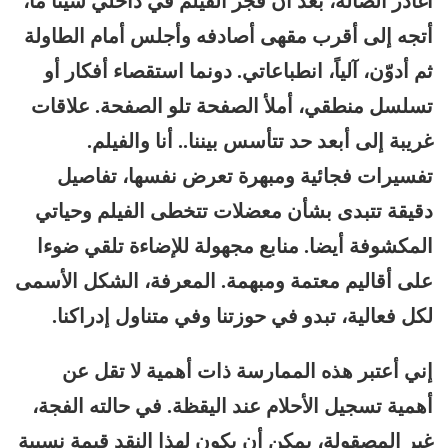
أغادر الصالة، بعد أن فجّر الفيلم في داخلي شيئا ما،
أتجه إلى أقرب مقهى أصادفه وأجلس أمام الطاولة
ثم أدوّن، آلياً، انطباعاتي. دونما استقصاء أفكار أو
تسلسل منطقي، أملأ الصفحة تلو الصفحة. علاقات
غريبة إلى أبعد حد تتأسس بيننا.. أنا والفيلم.
تفسيرات فجائية ومبهرة تعرض نفسها، تفاصيل
دقيقة تتبدى بشأن معضلات تتخطى الفيلم وحياتي
المكشوفة أيضا. منابع مجهولة للإضاءة تلقي ضوءا
على أقاليم معتمة ومبهمة. المعرفة، الشكل الأسمى
لكل فعالية، تبدو في حوزتنا وفي متناول إدراكنا.
إني أعتبر هذه الممارسة ذات أهمية لا تقل عن
أهمية تسجيل الأحلام عند اليقظة. في حالته الفجة،
غير المصقولة، يمكن أن يكون لهذا النقد قيمة نسبية