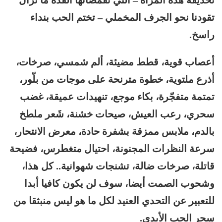
تحديقة هذه المرأة – التي تقمصاتها الفذّة ما تزال
تقودنا نحو الجرف المخملي – تختم الحب بنداء
راسخ.
أعصاب قوية، قطط مضيئة، ألم شمسي، صرخات،
أذرع ملتوية، خطوة مترنحة على موجات من بلّور،
تمتمة متفجّرة، بكاء موجع، تنهيدات عميقة، غضب
سحري، رعب العيش، صيحات خشنة، شَعر ملطخ
بالدم، ملابس ممزقة بشفرة حادة، معرض الانتحار،
سرعة النظرات المجنونة، احتيال متغطرس، فضيحة
قاتلة، صرخات ضالة، تشنجات شهوانية.. كل هذا،
وشحوب الصمت أيضا، سوف لن يكون كافيا أبدا
للتعبير عن التحدي العنيد لكل ما هو ليس منبثقا من
سحر الحب الأبدي.