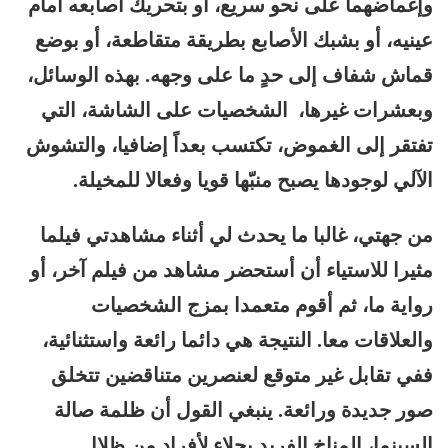
وإغماضهما على نحو سريع، أو بتحريك أصابعه أمام
عينيه، أو بشبك الأصابع بطريقة متقاطعة، أو بوضع
قماش شفاف إلى حدٍ ما على وجهه. بهذه الوسائل،
وبعشرات غيرها، الشخصيات على الشاشة، التي
تفتقر إلى الغموض، تكتسب بعداً إضافيا، والتشوش
الآلي لوجودها يصبح منبّها قويا وفعالا للمخيلة.
من جهتي، غالبا ما يحدث لي أثناء مشاهدتي فيلما
مثيرا للاستياء أن أستحضر مشاهد من فيلم آخر، أو
رواية ما، ثم أقوم متعمدا بمزج الشخصيات
والعلاقات معا. النتيجة هي دائما رائعة واستثنائية،
ففي تقابل غير متوقع لعنصرين متناقضين تتخلق
صور جديدة ورائعة. ينبغي القول أن ظلمة صالة
السينما، المناخ الفريد بجلاء لأفراد من ظلال