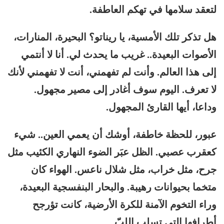
لتعقد سلامها في تهكم العاطفة.
هل تذكر تلك الأمسية، يا ريناتو؟ البحيرة، المنارات،
الأصوات البعيدة.. غريب ما يحدث لي. أنا لا أنتمي
إلى هذا العالم. وأنت لم تفهمني، أنت لا تفهمني لأنك
لا تعرف. اليوم سوف أغادر إلى مصير مجهول.
وداعا، أيها القارئ المجهول.
عبور، للحظة خاطفة، أوشك أن يعمي العين.. شيء
كعقرب عصبي. الظل عبَر الضوء النهاري الكئيب مثل
جرح، مثل خراب، مثل شلال ناعس. الهواء كان
متخما بحيوانات رهيبة. والبحار البنفسجية البعيدة،
وراء التخوم الآمنة للكرة الأرضية، كانت تؤرجح
أطرافها التي تسلب اللبّ.