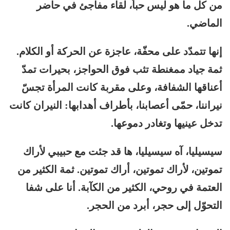
من كل ما هو ليس حباً، لقاء مفاجئ في حاضر
الماضي.
إنها تتمدّد على محفّة، عاجزة عن الحركة أو الكلام.
ثمة جياد ممغنطة تثب فوق الحواجز، بحيرات تمدّ
أعناقها الشفافة، وعلى مقربة كانت المرأة تجسّ
نيراننا، حمّى أعصابنا، بأطراف أهدابها: النيران كانت
تدخل عينيها وتغادر دموعها.
سيسيليا، آه سيسيليا، ها قد جئت مع حبيبي لأراك
تموتين، لأراك تموتين، أراك تموتين. ثمة الكثير من
العتمة في روحي، الكثير من الكآبة. أنا على شفا
التحوّل إلى حجر، أبرد من الحجر.