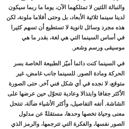
والنبالة اللتين لا تمتلكهما الآن، يوما ما ربما سيكون
لدينا سينما ثلاثية الأبعاد، بل وحتى أفلاما ملونة، لكن
هذه مجرد وسائل ثانوية لا تستطيع أن تسهم كثيرا
في أساس السينما التي هي لغة، بقدر ما هي
موسيقى ورسم وشعر.
في السينما كنت دائما أميّز الطبيعة الخاصة بسر
الحركة ومادة الصور. للسينما جانب غامض، غير
متوقع، لا نجده في أي شكل فني آخر. حتى الصورة
الأكثر جفافا وابتذالا وعادية تتحوّل حين عرضها على
الشاشة. أتفه التفاصيل، وأكثر الأشياء ضآلة، تنتحل
معنى وحياة تخصها وحدها، مستقلةً عن مدلول
الصور نفسها، والفكرة التي تترجمها، والرمز الذي