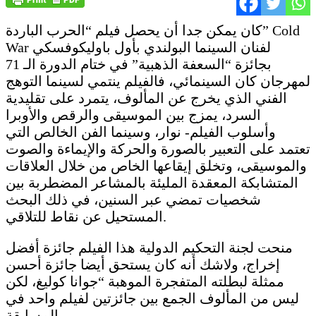
كان يمكن جدا أن يحصل فيلم “الحرب الباردة” Cold
War لفنان السينما البولندي بأول باوليكوفسكي
بجائزة “السعفة الذهبية” في ختام الدورة الـ 71
لمهرجان كان السينمائي، فالفيلم ينتمي لسينما التوهج
الفني الذي يخرج عن المألوف، يتمرد على تقليدية
السرد، يمزج بين الموسيقى والرقص والأوبرا
وأسلوب الفيلم- نوار، وسينما الفن الخالص التي
تعتمد على التعبير بالصورة والحركة والإيماءة والصوت
والموسيقى، وتخلق إيقاعها الخاص من خلال العلاقات
المتشابكة المعقدة المليئة بالمشاعر المضطربة بين
شخصيات تمضي عبر السنين، في ذلك البحث
المستحيل عن نقاط للتلاقي.
منحت لجنة التحكيم الدولية هذا الفيلم جائزة أفضل
إخراج، ولاشك أنه كان يستحق أيضا جائزة أحسن
ممثلة لبطلته المتفجرة الموهبة “جوانا كوليغ، لكن
ليس من المألوف الجمع بين جائزتين لفيلم واحد في
المسابقة.