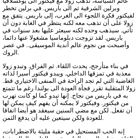
عالم السياسة، تذهب زولا مع فيكتور الى يوغسلافيا
وبرلين الشرقية ثم الى باريس. في برلين تخطر
لفيكتور فكرة اللجوء الى الغرب، إلى باريس. يتفق مع
زولا على أن تذهب معه لكنه ينتظر في الغابة دون أن
تأتي. سيذهب وحده لكنه سيعثر عليها بعد سنوات في
باريس. لقد تزوجت دبلوماسيا مشغولا عنها دائما،
وأصبحت من نجوم عالم أندية الموسيقى.. في عصر
الروك.
في بناء متأرجح، يحدث اللقاء. ثم الفراق. وتبدو زولا
معذبة في تمزقها الداخلي. ويبدو فيكتور أسيرا لذاته
الغاضبة التي لم تجد الراحة في المنفى الاختياري قط.
زولا المتقلبة تقرر فجأة العودة الى بولندا رغم ما تتمتع
به في باريس من نجاح. إنها تبدو كما لو كانت تهرب
من فيكتور. وفيكتور لا يمكنه أن يفهم كيف يمكن لها
أن تفعل. لكن مع مضي السنين سيعقد هو أيضا اتفاقا
للعودة ولكن سيتعين عليه أن يدفع الثمن.
إنه الحب المستحيل في حقبة مليئة بالاضطرابات،