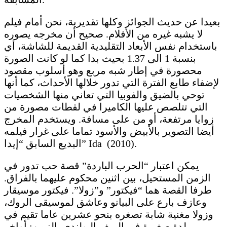
بعيدا عن حديث الجوائز وكلها تقديرية، نحن أمام فيلم
لا يشبه غيره من الأفلام. صحيح أن مخرجه يصوره
باستخدام نفس الأبعاد التقليدية القديمة للشاشة، أي
بنسبة 1 الى 1.37 بحيث بدا كما لو كانت الصورة
محصورة في إطار شبه مربع وهو أسلوب مقصود
لإضفاء طابع الفترة التي تدور خلالها الأحداث، كما أنها
توحي بالضيق والفوبيا التي تعاني منها الشخصيات
التي تتلصص عليها الكاميرا في لقطات مصورة من
زوايا مرتفعة، أو من على مسافة. ويستخدم المخرج
أيضا التصوير بالأبيض والأسود تماما على غرار فيلمه
البديع السابق “إيدا” Ida (2010).
يمكن اعتبار “الحرب الباردة” قصة حب تدور في
الزمن المستحيل، بين اثنين محكوم عليهما بالفراق.
طرفا القصة هما “فيكتور” و”زولا”. فيكتور موسيقار
وعازف بارع على البيانو وعاشق لموسيقى الروك،
وزولا مغنية شابة تصغره بنحو عشرين عاما تقيم في
بلدة صغيرة في الريف البولندي. الزمن: أواخر