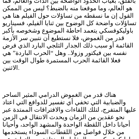
بالقلق، بغياب الحدود الواضحة بين الذات والعالم، فما
هو العالم، وما موقعنا منه بالضبط؟ ليس من الممكن
القول إن ما نسقطه من تساؤلات حول الفيلم هنا هي
تساؤلات واضحة كل الوضوح بين ثنايا الفيلم، فسيناريو
باوليكوفسكي يتعمد احاطة الموضوع وشخوصه بأكبر
قدر من الغموض، فلا نستطيع أن نتبين سر الأزمة
القائمة أو سبب ذلك الجدار الثلجي البارد الذي فرض
نفسه بين فيكتور وزولا.. وهل “الحرب الباردة” هي
فعلا القائمة الحرب المستمرة طوال الوقت بين
الاثنين.
هناك قدر من الغموض الدرامي المثير الساحر
والضبابية التي تخفي أي تفسير للدوافع التي اعتاد
عليها المتفرج، لتلك اللقاءات والافتراقات الممتدة عبر
نحو عقدين من الزمان ويحدث الانتقال في الزمن
أحيانا داخل اللقطة الواحدة والمشهد الواحد، وأحيانا
من خلال فواصل من اللقطات السوداء يستخدمها