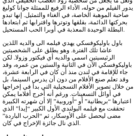
ولعل ما يجعل من شخصية زولا العصب الحقيقي الذي
يدور الفيلم من حوله، الأداء الرفيع للممثلة جوانا كوليغ
صاحبة الموهبة الخاصة، في الغناء والتمثيل. إنها تبدو
بحركتها الدائمة، بقلقها وتوترها واقترابها ثم ابتعادها
البطلة الوحيدة المعذبة في أوبرا الحب المستحيل.
باول باوليكوفسكي يهدي فيلمه الى والديه اللذين
عاشا تلك الفترة. وهو يطلق على الشخصيتين
الرئيسيتين اسمي والديه أي فيكتور وزولا. لكن
باوليكوفسكي الآن في الثانية والستين من عمره، وقد
جاء للإقامة في لندن منذ أن كان في الرابعة عشرة،
وقد تعلم صنع الأفلام من دون أن يدرس السينما، بل
من خلال تصوير الأفلام التسجيلية التي بدأ في إخراجها
في أوائل التسعينات. ورغم أنه أخرج أفلاما يمكن
اعتبارها “بريطانية” أو “أوروبية” إلا أن شهرته الكبيرة
تحققت مع فيلمه البولندي الأول الكبير “إيدا” الذي
مضى ليحصل على الأوسكار، ثم “الحرب الباردة”
الذي نال جائزة الإخراج في كان.