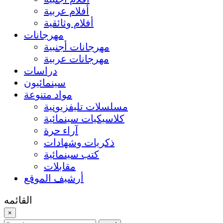
أفلام عربية
أفلام وثائقية
مهرجانات
مهرجانات أجنبية
مهرجانات عربية
دراسات
سينمائيون
مواد متنوعة
مسلسلات تليفزيونية
كلاسيكيات سينمائية
آراء حرة
ذكريات وشهادات
كتب سينمائية
مقابلات
أرشيف الموقع
القائمه
×