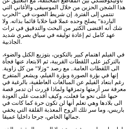
باوليكوفسكي بين المقاطع المختلفة، مع التعليق عن
هذا الشجن الحزين من خلال الموسيقى والأغاني التي
تنتمي إلى الفترة. إن شريط الصوت في “الحرب
الباردة” يصلح وحده عملا فنيا خلابا قائما بذاته. ولا
شك أنه اقتضى الكثير من البحث والتدقيق في تراث
عهد كامل ثم إعادة توليفه في سياق بصري شديد
الجاذبية.
في الفيلم اهتمام كبير بالتكوين، بتوزيع الكتل والضوء،
بالتركيز على اللقطات القريبة، ثم الابتعاد عنها فجأة
الى اللقطات العامة.. مع رصد “وزلا” من كل زاوية.
إنها في بؤرة الصورة وبؤرة الفيلم، ويشعر المتفرج
رغم ابتعاد الفيلم عن المبالغات العاطفية، بالرغبة في
معرفة سر أزمتها وتمزقها ولماذا قررت أن تدمر قصة
حبها على نحو ما فعلت، وكيف أقدمت على العودة
الى بلادها وهي تعلم أنها لن تكون حرة كما كانت في
باريس، وما سر تلك الروح المعذبة القلقة التي يخفي
جمالها الخاص، جرحا داخليا عميقا.