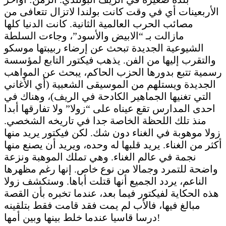
الأربعينات أي في وقت كانت بولندا لاتزال تتعافى من
مصائب الحرب العالمية الثانية. كانت الدنيا كلها
مازالت بـ “الابيض والأسود”، وجاءت السلطة
الشيوعية الجديدة تبحث عن إرضاء ربيبتها موسكو
والتقرب إليها من الفن. يذهب فيكتور التابع لمؤسسة
رسمية تتبع بدورها الحزب الحاكم، يبحث عن المواهب
الجديدة ويستلهم من الموسيقى الشعبية (أي الأغاني
التي تغنيها الجماهير الكادحة في الريف)، وهناك في
احدى المدارس تقع عيناه على “زولا” ولا تفارقها أبدا
منذ تلك اللحظة الخاصة جدا في تاريخه الشخصي.
زولا موهوبة في الغناء دون شك. لكن فيكتور يريد منها
أكثر من الغناء. يريد قلبها له وحده، ويريد أن يصنع منها
نجمة في عالم الغناء. وهي تملك الموهبة ونزعة
واضحة للتمرد وجمالا من نوع خاص. إنها رغم مظهرها
الناعم، يردد الجميع أنها قتلت أباها. وستكشف زولا
هذه الحكاية لفيكتور فيما بعد، عندما تخبره بأن القصة
مبالغ فيها، فالأب لم يمت فقد قامت فقط بتلقينه
درسا قاسيا عندما خلط بينها وبين أمها!