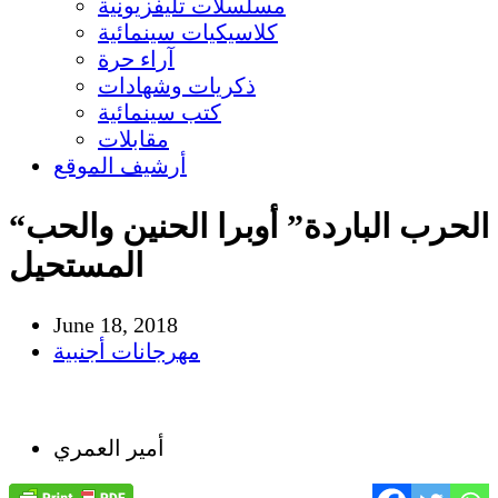
مسلسلات تليفزيونية
كلاسيكيات سينمائية
آراء حرة
ذكريات وشهادات
كتب سينمائية
مقابلات
أرشيف الموقع
“الحرب الباردة” أوبرا الحنين والحب
المستحيل
June 18, 2018
مهرجانات أجنبية
أمير العمري