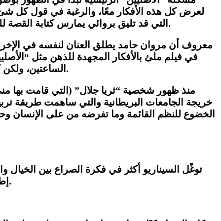
لعرض كل هذه الأفكار معًا، والرغبة في قول كل شئ،
التي قد تليق بروائي يمارس كتابة القصة للسينما لأول مرة مثل أحمد مراد، ولكنها أصبحت لا تليق بمخرج متميز مثل مروان حامد في فيلمه الروائي الرابع.
معروف أن مروان حامد يطلق العنان لنفسه في الإخراج د
في فيلم ملئ بالأفكار المجهدة للذهن مثل “الأصليين
الساعتين، ولكن كان لذلك تأثير سلبي واضح على إيقاع النصف الثاني من الفيلم الذي أصبح مزدحما بالأفكار المبتسرة المشوّشة.
منذ ظهور شخصية “ثريا جلال” (التي قامت بها منى ش
خريجة الجامعات البريطانية والتي ساهمت طريقة ترب
الخضوع للنظم القائمة وما تفرضه من على الإنسان وحيا
توغّل السيناريو أكثر في فكرة الصراع بين الخيال وا
إطلاق سراح خيالهم مستعينين بزهرة اللوتس الزرقاء وما تحتويه على مادة قادرة على كسر حاجز الارتباط بالواقع.