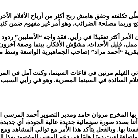
ى تكلفته وحقق هامش ربح أكثر من أرباح الأفلام الأخرى ال
ن الأمر أكثر تعقيدًا في رأيي. فقد واجه “الأصليين” ردو
ممل، قليل الأحداث، مشوّش الأفكار، بينما وصفة آخرون
وعبقرية “أحمد مراد” (صاحب الجماهيرية الواسعة وسط م
الفيلم مرتين في قاعات السينما، وكنت آمل في المرة الث
فلام السائدة في السينما المصرية. وهو في رأيي السبب ور
 بها المخرج مروان حامد ومدير التصوير أحمد المرسي ال
ا بصدد صورة سينمائية جديدة عالية الجودة، أي جديدة على
سنا بها. وبالفعل يتأكد هذا الأمر مع توالي المشاهد ومع