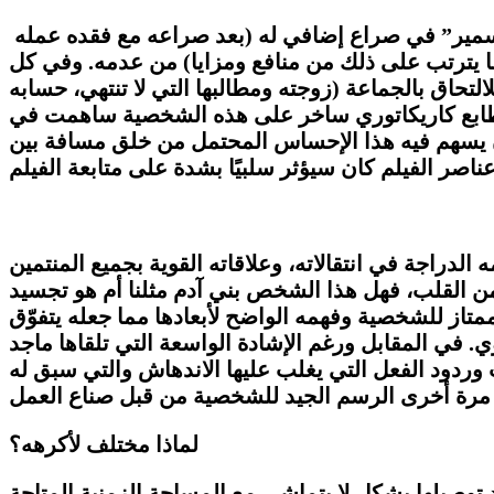
يستمر السيناريو في نصفه الأول في تطور تصاعدي محسوب بدقة شديدة، فنبدأ من هذه اللحظة مرافقة “سمير” في صراع إضافي له (بعد صراعه مع فقده عمله
وما يترتب على ذلك من منافع ومزايا) من عدمه. وفي كل
التحاق بالجماعة (زوجته ومطالبها التي لا تنتهي، حسابه
اء طابع كاريكاتوري ساخر على هذه الشخصية ساهمت في
أن يسهم فيه هذا الإحساس المحتمل من خلق مسافة بين
لدراجة في انتقالاته، وعلاقاته القوية بجميع المنتمين
 من القلب، فهل هذا الشخص بني آدم مثلنا أم هو تجسيد
تاز للشخصية وفهمه الواضح لأبعادها مما جعله يتفوّق
في المقابل ورغم الإشادة الواسعة التي تلقاها ماجد
 وردود الفعل التي يغلب عليها الاندهاش والتي سبق له
لماذا مختلف لأكرهه؟
 توصيلها بشكل لا يتماشى مع المساحة الزمنية المتاحة