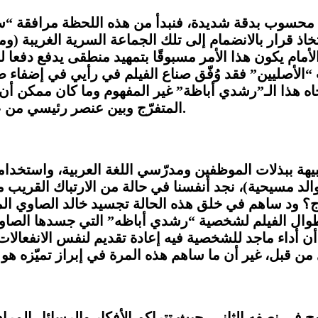
خاذ قرار بالانضمام إلى تلك الجماعة السرية الغريبة (
أمام يكون هذا الأمر مسبوقًا بتمهيد منطقى يدفع دفعا لل
 “الأصليين” فقد وُفّق صناع الفيلم في رأيي في إضف
اه هذا الـ”رشدي أباظة” غير المفهوم وما كان ممكن 
المتفرّج وبين عنصر رئيسي من عناصر الفيلم كان سيؤثر سلبيًا بشدة على متابعة الفيلم.
ة ببذلات الموظفين ومدرّسي اللغة العربية، واستخدامه ا
والد مسيحية)، نجد أنفسنا في حالة من الارتباك القريب
ج؟ ود ساهم في خلق هذه الحالة تجسيد خالد الصاوي المم
وال الفيلم لشخصية “رشدي أباظه” التي جسدها الصاوي. 
أن أداء ماجد للشخصية فيه إعادة تقديم لنفس الانفعالات
 في نصفه الثاني، حيث تتراكم الأفكار والرسائل المراد