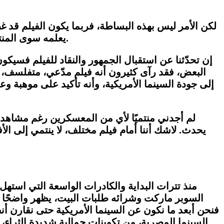
لكن الأمر ليس بهذه البساطة، فربما يكون الفيلم قد غطّ
يعلمه سوى المنتج وربما مصلحة الضرائب، وهو أمر غير مفهوم ضمن كثير من عدم الأمور الغامضة في صناعة السينما المصرية).
إن تحدّثنا عن استقبال الجمهور والنقاد للفيلم فسيكو
البعض، فقد رآى كثيرون أنه فيلم مدّعي، متفلسف، 
إلى جودة السينما الأمريكية، وأنه تأكيد على موهبة 
لم أجدني منتميًا لأي من المعسكرين رغم مشاهدتي 
يحدث. لاشك أننا أمام فيلم مختلف، لا ينتمي إلى الأ
منذ تترات البداية والكادرات الواسعة التي استهل
السوبر ماركت وشرائه طلبات البيت، يظهر واضحًا أنن
فنحن أبعد ما نكون عن السينما الأمريكية حتى نقارن أنف
السينما المصرية، من تكوينات جمالية شديدة الثراء، وإضاءة لعبت دورًا هامًا في دعم المعنى المقصود بهذا التكوينـ وتحقيق الأجواء اللازمة لإيصال المشاعر المرجوة.