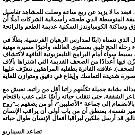
. فبعد ما لا يزيد عن ربع ساعة وصلت للمشاهد تفاصيل
طبقة المتوسطة الذي طحنته رأسمالية الشركات آملًا أن
لذي تتمناه (ابنًا لمدارس الرهبان الفرنسية، بطلًا في
ء رحلة الحج تليق بمستوى العائلة، وأخيرًا مسيرة مهنية
سيط سواء أمام البرامج التليفزيونية التافهة لاكتشاف
ن فيها أعدادًا من الصحف القديمة التي اشتراها بآلاف
لصحف). علاقته الفاترة بطفليه المراهقين نتعرّف عليها
اله بشابة جميلة تكلّفهم راتبا أقل من راتبه. نعيش مع
اعر الشفقة، حتى تنقلب حياته رأسًا على عقب باقتحام
الانضمام إلى جماعة “الأصليين”، أو من يصفهم بـ”روح
اعلين في المجتمع (بما فيهم سمير نفسه)، بمنطق أن من باب أولى أن يراقب الإنسان
تصاعد السيناريو