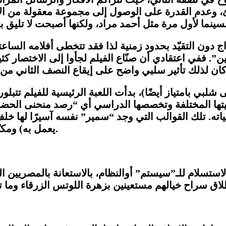
 وعدم القدرة على الوصول إلى مجموعة معقولة من الأف
ون التقيّد بحدود زمنية لذا فقد تتخطى أفلامه الساعتين
”. ففي اعتقادي أن صنّاع الفيلم لجأوا إلى الاختصار كثي
لبي بامتياز أيضًا)، بدأت اللعبة الرئيسية للفيلم تتبلو
يتها المختلفة وتخصصها الدراسي أي “رصد منحنى الحضا
ته. تلك القوالب التي وجد “سمير” نفسه آسيرًا لها خلف
يعمل به) ومكبّلاً به إلى الأبد بسبب التطلّعات المادية لزوجته وأطفاله.
لاستسلام للـ”سيستم” أوالنظام، بالاستعانة بالمصريين ا