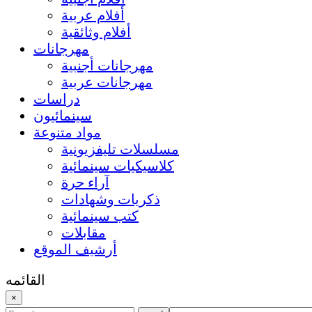
أفلام عربية
أفلام وثائقية
مهرجانات
مهرجانات أجنبية
مهرجانات عربية
دراسات
سينمائيون
مواد متنوعة
مسلسلات تليفزيونية
كلاسيكيات سينمائية
آراء حرة
ذكريات وشهادات
كتب سينمائية
مقابلات
أرشيف الموقع
القائمه
×