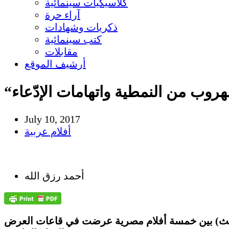
كلاسيكيات سينمائية
آراء حرة
ذكريات وشهادات
كتب سينمائية
مقابلات
أرشيف الموقع
لهروب من النمطية واتهامات الإدّعاء
July 10, 2017
أفلام عربية
أحمد رزق الله
ا الثالث) بين خمسة أفلام مصرية عرضت في قاعات العرض