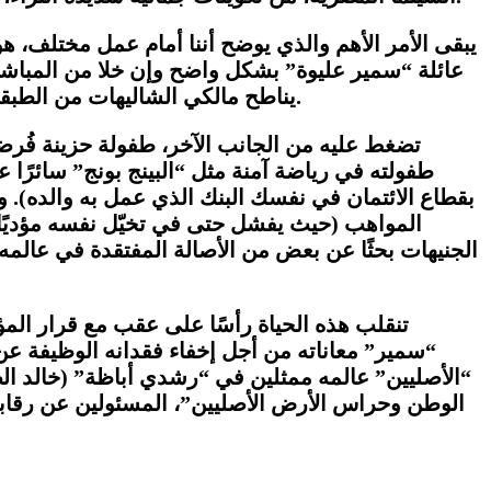
يبقى الأمر الأهم والذي يوضح أننا أمام عمل مختلف، ه
عائلة “سمير عليوة” بشكل واضح وإن خلا من المباشرة 
يناطح مالكي الشاليهات من الطبقة العليا وذلك تلبيةً لرغبات زوجته (الكريهة) عاشقة التسوّق وساكنة الكومباوندز السكنية عديمة الطعم والرائحة.
تضغط عليه من الجانب الآخر، طفولة حزينة فُرضت 
طفولته في رياضة آمنة مثل “البينج بونج” سائرًا عل
بقطاع الائتمان في نفسك البنك الذي عمل به والده). و
المواهب (حيث يفشل حتى في تخيّل نفسه مؤديًا نا
الجنيهات بحثًا عن بعض من الأصالة المفتقدة في عالمه 
تنقلب هذه الحياة رأسًا على عقب مع قرار المؤس
“سمير” معاناته من أجل إخفاء فقدانه الوظيفة عن 
“الأصليين” عالمه ممثلين في “رشدي أباظة” (خالد الص