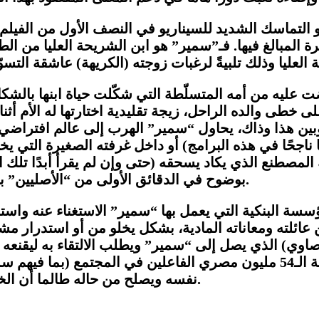
و التماسك الشديد للسيناريو في النصف الأول من الفيلم
المبالغ فيها. فـ”سمير” هو ابن الشريحة العليا من ال
عليه من أمه المتسلّطة التي شكّلت حياة ابنها بالشكل ا
ى خطى والده الراحل، زيجة تقليدية اختارتها له الأم أثنا
بين هذا وذاك، يحاول “سمير” الهرب إلى عالم افتراضي ب
جحًا في هذه البرامج) أو داخل غرفته الصغيرة التي يخزّ
المصطنع الذي يكاد يسحقه (حتى وإن لم يقرأ أبدًا تلك ا
بوضوح في الدقائق الأولى من “الأصليين” بصورة شديدة التماسك وإيقاع في دقيق ومتوازن للغاية.
سة البنكية التي يعمل بها “سمير” الاستغناء عنه واستبد
عائلته ومعاناته المادية، بشكل يخلو من أو استدرار مش
اوي) الذي يصل إلى “سمير” ويطلب الالتقاء به ليقنعه ب
الوطن وحراس الأرض الأصليين”، المسئولين عن رقابة الـ54 مليون مصري الف
نفسه ويصلح من حاله طالما أن الخالق قد أرسل ملكين ليراقبا أفعال الإنسان طوال حياته.