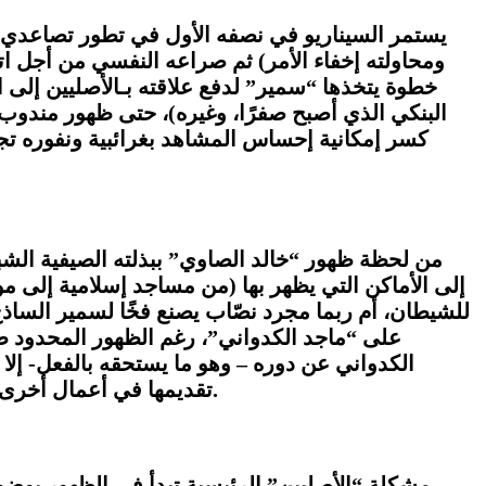
ومحاولته إخفاء الأمر) ثم صراعه النفسي من أجل ات
خطوة يتخذها “سمير” لدفع علاقته بـالأصليين إلى ال
البنكي الذي أصبح صفرًا، وغيره)، حتى ظهور مندوب
كسر إمكانية إحساس المشاهد بغرائبية ونفوره تج
من لحظة ظهور “خالد الصاوي” ببذلته الصيفية الشبيه
إلى الأماكن التي يظهر بها (من مساجد إسلامية إلى م
للشيطان، أم ربما مجرد نصّاب يصنع فخًا لسمير الساذ
على “ماجد الكدواني”، رغم الظهور المحدود ط
الكدواني عن دوره – وهو ما يستحقه بالفعل- إلا 
تقديمها في أعمال أخرى من قبل، غير أن ما ساهم هذه المرة في إبراز تميّزه هو مرة أخرى الرسم الجيد للشخصية من قبل صناع العمل.
مشكلة “الأصليين” الرئيسية تبدأ في الظهور بوضوح