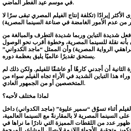
في موسم عيد الفطر الماضي.
أكثر إيرادًا (تكلفة إنتاج الفيلم المصري تبقى سرًا لا
د فعل شديدة التباين وربما شديدة التطرف والمبالغة من
 بأنه نقلة للسينما المصرية، وخطوة أقرب نحو الوصول
راهقي الرواية المصرية) وأن الممثل “ماجد الكدواني”
يستحق تقديرًا عالميًا يليق بعظمة دوره.
انية أن أجدني كارهًا أو عاشقًا للفيلم. ولكن ذلك لم
اء هذا التباين الشديد في الأراء تجاه الفيلم سواء من
المتخصصين أو من الجمهور العادي.
لماذا مختلف لأحبه؟
فيلم أثناء تسوٌق “سمير عليوة” (ماجد الكدواني) داخل
 السينما المصرية لا بالمقارنةً مع السينما العالمية،
 ظهور عدد من اللقطات المميزة التي نادرًا ما نراها في