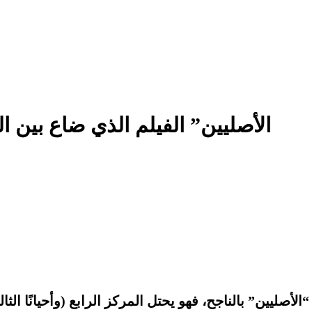
“الأصليين” الفيلم الذي ضاع بين ا
“الأصليين” بالناجح، فهو يحتل المركز الرابع (وأحيانً