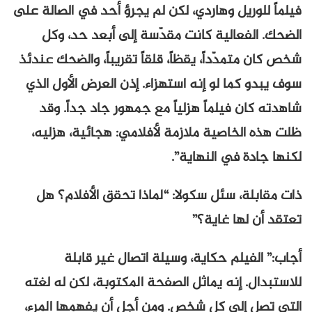
فيلماً للوريل وهاردي، لكن لم يجرؤ أحد في الصالة على
الضحك. الفعالية كانت مقدّسة إلى أبعد حد، وكل
شخص كان متمدّداً، يقظاً، قلقاً تقريباً، والضحك عندئذ
سوف يبدو كما لو إنه استهزاء. إذن العرض الأول الذي
شاهدته كان فيلماً هزلياً مع جمهور جاد جداً. وقد
ظلت هذه الخاصية ملازمة لأفلامي: هجائية، هزليه،
لكنها جادة في النهاية”.
ذات مقابلة، سئل سكولا: “لماذا تحقق الأفلام؟ هل
تعتقد أن لها غاية؟”
أجاب:” الفيلم حكاية، وسيلة اتصال غير قابلة
للاستبدال. إنه يماثل الصفحة المكتوبة، لكن له لغته
التي تصل إلى كل شخص. ومن أجل أن يفهمها المرء،