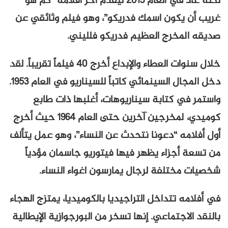
لكنه عاد في العام 2013 ليقدم آخر أفلامه “كم هو
غريب أن يكون اسمك فدريكو”، وهو فيلم وثائقي عن
صديقه المخرج العظيم فدريكو فلليني.
خلال سنوات العطاء والإبداع أخرج 40 فيلماً تقريباً. لقد
دخل المجال السينمائي كاتباً للسيناريو في العام 1953.
واستمر في كتابة سيناريوهات، أغلبها ذات طابع
كوميدي، لمخرجين آخرين حتى العام 1964 حيث أخرج
أول أفلامه “دعونا نتحدث عن النساء”، وهو عمل يتألف
من تسعة أجزاء يظهر فيها فيتوريو جاسمان مؤدياً
شخصيات مختلفة لرجال يمارسون اغواء النساء.
في أفلامه تتداخل التراجيديا بالكوميديا، يمتزج الهجاء
بالنقد الاجتماعي. إنها تسخر من البورجوازية الإيطالية