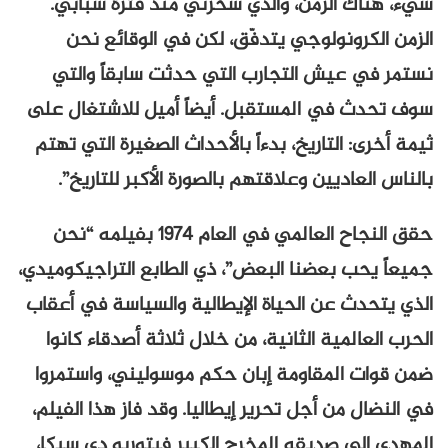
شيء، هناك الزمن، والذي سحرني منذ فترة شبابي.
الزمن الكرونولوجي يتدفّق، لكن في الوقائع نحن
نستمر في عيش التجارب التي حدثت سابقاً والتي
سوف تحدث في المستقبل. أيضاً أميل للاشتغال على
ثيمة أخرى: التاريخ، بدءاً بالأحداث الصغيرة التي تهتم
بالناس العاديين وعلاقتهم بالصورة الأكبر للتاريخ”.
حقق النجاح العالمي في العام 1974 بفيلمه “نحن
جميعاً يحب بعضنا البعض”، ذي الطابع التراجيكوميدي،
الذي يتحدث عن الحياة الإيطالية والسياسة في أعقاب
الحرب العالمية الثانية، من خلال ثلاثة أصدقاء كانوا
ضمن قوات المقاومة إبان حكم موسوليني، واستمروا
في النضال من أجل تحرير إيطاليا. وقد فاز هذا الفيلم،
المهدى إلى صديقه المخرج الكبير فيتوريو دي سيكا،